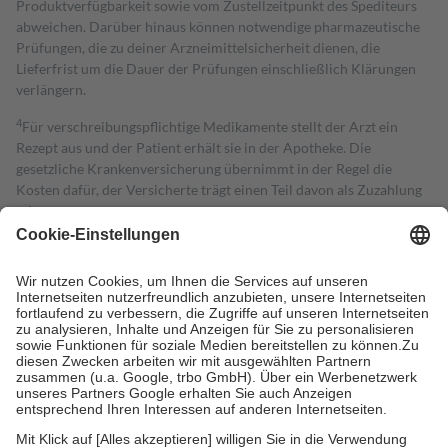
Produktverfügbarkeit sowie vom Zustellzeitpunkt des Spediteurs
abweichen. Darüber hinaus können notwendige pharmazeutische
Prüfungen, die zu deiner Arzneimittelsicherheit dienen, die
Lieferfrist um die Dauer der Prüfungen einschließlich Klärungen
verlängern.
4
Für verschreibungspflichtige Medikamente stellt der Arzt ein
Rezept aus und der Patient erhält sie in der Apotheke. Die
gesetzliche Krankenversicherung übernimmt in der Regel die
Kosten dafür, der Versicherte trägt einen Teil davon als Zuzahlung
mit.
Grundsätzlich leisten Mitglieder Zuzahlungen in Höhe von zehn
Prozent des Abgabepreises,
mindestens
jedoch
fünf Euro
und
höchstens zehn Euro.
Es sind jedoch nie mehr als die tatsächlichen
Kosten der Leistung zu entrichten.
Diese Regeln gelten grundsätzlich auch für Online-Apotheken.
Bei Heilmitteln und häuslicher Krankenpflege beträgt die
Zuzahlung zehn Prozent der Kosten sowie zehn Euro je
Verordnung.
Um das Engagement der Versicherten für ihre eigene Gesundheit zu
stärken und die besondere Stellung der Familie zu unterstützen,
fallen
keine Zuzahlungen
an bei: