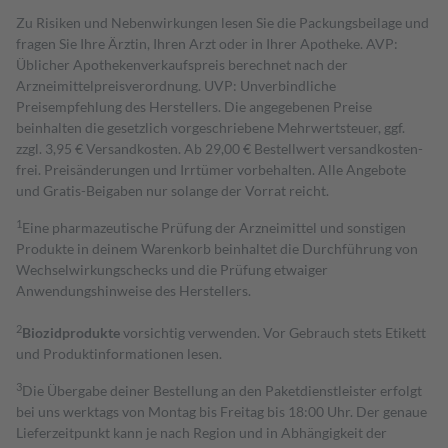
Zu Risiken und Nebenwirkungen lesen Sie die Packungsbeilage und
fragen Sie Ihre Ärztin, Ihren Arzt oder in Ihrer Apotheke. AVP:
Üblicher Apothekenverkaufspreis berechnet nach der
Arzneimittelpreisverordnung. UVP: Unverbindliche
Preisempfehlung des Herstellers. Die angegebenen Preise
beinhalten die gesetzlich vorgeschriebene Mehrwertsteuer, ggf.
zzgl. 3,95 € Versandkosten. Ab 29,00 € Bestell­wert versand­kosten­
frei. Preisänderungen und Irrtümer vorbehalten. Alle Angebote
und Gratis-Beigaben nur solange der Vorrat reicht.
1
Eine pharmazeutische Prüfung der Arzneimittel und sonstigen
Produkte in deinem Warenkorb beinhaltet die Durchführung von
Wechselwirkungschecks und die Prüfung etwaiger
Anwendungshinweise des Herstellers.
2
Biozidprodukte
vorsichtig verwenden. Vor Gebrauch stets Etikett
und Produktinformationen lesen.
3
Die Übergabe deiner Bestellung an den Paketdienstleister erfolgt
bei uns werktags von Montag bis Freitag bis 18:00 Uhr. Der genaue
Lieferzeitpunkt kann je nach Region und in Abhängigkeit der