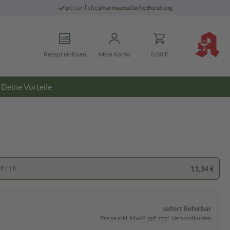
persönliche
pharmazeutische Beratung
Rezept einlösen
Mein Konto
0,00 €
Deine Vorteile
11,34 €
 / 1 l)
sofort lieferbar
Preise inkl. MwSt. ggf. zzgl. Versandkosten