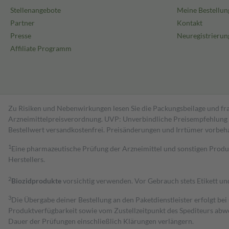
Stellenangebote
Meine Bestellun
Partner
Kontakt
Presse
Neuregistrierun
Affiliate Programm
Zu Risiken und Nebenwirkungen lesen Sie die Packungsbeilage und fra
Arzneimittelpreisverordnung. UVP: Unverbindliche Preisempfehlung de
Bestell­wert versand­kosten­frei. Preisänderungen und Irrtümer vorbeh
1
Eine pharmazeutische Prüfung der Arzneimittel und sonstigen Pro
Herstellers.
2
Biozidprodukte
vorsichtig verwenden. Vor Gebrauch stets Etikett u
3
Die Übergabe deiner Bestellung an den Paketdienstleister erfolgt bei
Produktverfügbarkeit sowie vom Zustellzeitpunkt des Spediteurs abwe
Dauer der Prüfungen einschließlich Klärungen verlängern.