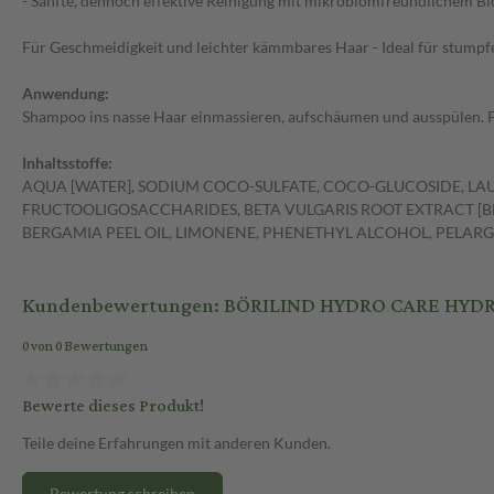
- Sanfte, dennoch effektive Reinigung mit mikrobiomfreundlichem Bi
Für Geschmeidigkeit und leichter kämmbares Haar - Ideal für stumpf
Anwendung:
Shampoo ins nasse Haar einmassieren, aufschäumen und ausspülen
Inhaltsstoffe:
AQUA [WATER], SODIUM COCO-SULFATE, COCO-GLUCOSIDE, LAUR
FRUCTOOLIGOSACCHARIDES, BETA VULGARIS ROOT EXTRACT [BEE
BERGAMIA PEEL OIL, LIMONENE, PHENETHYL ALCOHOL, PELARG
Kundenbewertungen: BÖRILIND HYDRO CARE HYD
0 von 0 Bewertungen
Bewerte dieses Produkt!
Teile deine Erfahrungen mit anderen Kunden.
Bewertung schreiben