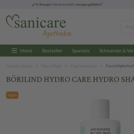
3
E-Rezept:
Heute bestellt,
morgen geliefert
Menü
Bestseller
Sparsets
Schmerzen & Ver
Haarprodukte
Haarpflege
Haarshampoo
Feuchtigkeits
BÖRILIND HYDRO CARE HYDRO SH
Vegan