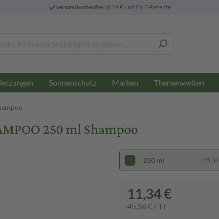
versandkostenfrei
ab 29 € und für E-Rezepte
letzungen
Sonnenschutz
Marken
Themenwelten
shampoo
AMPOO 250 ml Shampoo
250 ml
(45,36 €
11,34 €
45,36 € / 1 l