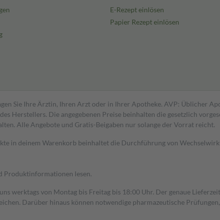
gen
E-Rezept einlösen
Papier Rezept einlösen
g
gen Sie Ihre Ärztin, Ihren Arzt oder in Ihrer Apotheke. AVP: Üblicher A
s Herstellers. Die angegebenen Preise beinhalten die gesetzlich vorgesc
alten. Alle Angebote und Gratis-Beigaben nur solange der Vorrat reicht.
dukte in deinem Warenkorb beinhaltet die Durchführung von Wechselwir
nd Produktinformationen lesen.
 uns werktags von Montag bis Freitag bis 18:00 Uhr. Der genaue Lieferze
ichen. Darüber hinaus können notwendige pharmazeutische Prüfungen, die