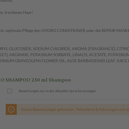
otensid
es, trockenes Haar!
. Für optimale Pflege den HYDRO CONDITIONER oder die REPAIR MASKE
YL GLUCOSIDE, SODIUM CHLORIDE, AROMA [FRAGRANCE], CITRIC 
T], ARGININE, POTASSIUM SORBATE, LINALYL ACETATE, POTASSIUM
ONIUM GRAVEOLENS FLOWER OIL, ALOE BARBADENSIS LEAF JUICE 
RO SHAMPOO 250 ml Shampoo
Bewertungen nur in der aktuellen Sprache anzeigen.
Keine Bewertungen gefunden. Teile deine Erfahrungen mit a