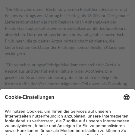
3
Die Übergabe deiner Bestellung an den Paketdienstleister erfolgt
bei uns werktags von Montag bis Freitag bis 18:00 Uhr. Der genaue
Lieferzeitpunkt kann je nach Region und in Abhängigkeit der
Produktverfügbarkeit sowie vom Zustellzeitpunkt des Spediteurs
abweichen. Darüber hinaus können notwendige pharmazeutische
Prüfungen, die zu deiner Arzneimittelsicherheit dienen, die
Lieferfrist um die Dauer der Prüfungen einschließlich Klärungen
verlängern.
4
Für verschreibungspflichtige Medikamente stellt der Arzt ein
Rezept aus und der Patient erhält sie in der Apotheke. Die
gesetzliche Krankenversicherung übernimmt in der Regel die
Kosten dafür, der Versicherte trägt einen Teil davon als Zuzahlung
mit.
Grundsätzlich leisten Mitglieder Zuzahlungen in Höhe von zehn
Prozent des Abgabepreises,
mindestens
jedoch
fünf Euro
und
höchstens zehn Euro.
Es sind jedoch nie mehr als die tatsächlichen
Kosten der Leistung zu entrichten.
Diese Regeln gelten grundsätzlich auch für Online-Apotheken.
Bei Heilmitteln und häuslicher Krankenpflege beträgt die
Zuzahlung zehn Prozent der Kosten sowie zehn Euro je