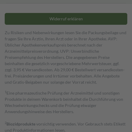
Widerruf erklären
Zu Risiken und Nebenwirkungen lesen Sie die Packungsbeilage und
fragen Sie Ihre Ärztin, Ihren Arzt oder in Ihrer Apotheke. AVP:
Üblicher Apothekenverkaufspreis berechnet nach der
Arzneimittelpreisverordnung. UVP: Unverbindliche
Preisempfehlung des Herstellers. Die angegebenen Preise
beinhalten die gesetzlich vorgeschriebene Mehrwertsteuer, ggf.
zzgl. 3,95 € Versandkosten. Ab 29,00 € Bestell­wert versand­kosten­
frei. Preisänderungen und Irrtümer vorbehalten. Alle Angebote
und Gratis-Beigaben nur solange der Vorrat reicht.
1
Eine pharmazeutische Prüfung der Arzneimittel und sonstigen
Produkte in deinem Warenkorb beinhaltet die Durchführung von
Wechselwirkungschecks und die Prüfung etwaiger
Anwendungshinweise des Herstellers.
2
Biozidprodukte
vorsichtig verwenden. Vor Gebrauch stets Etikett
und Produktinformationen lesen.