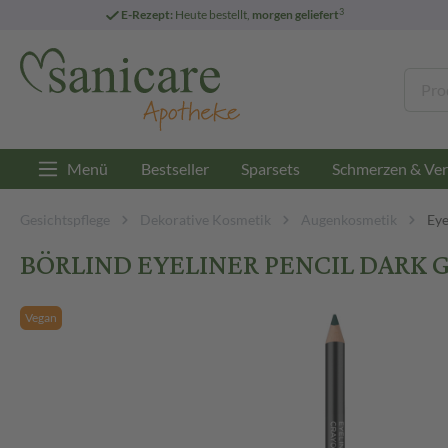
3
E-Rezept:
Heute bestellt,
morgen geliefert
Menü
Bestseller
Sparsets
Schmerzen & Ver
Gesichtspflege
Dekorative Kosmetik
Augenkosmetik
Eye
BÖRLIND EYELINER PENCIL DARK GR
Vegan