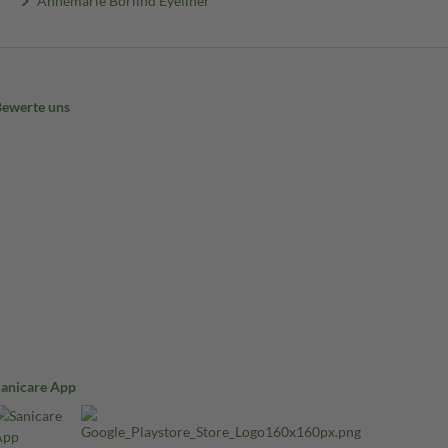
Annemarie Börlind Eyeliner
Bewerte uns
Sanicare App