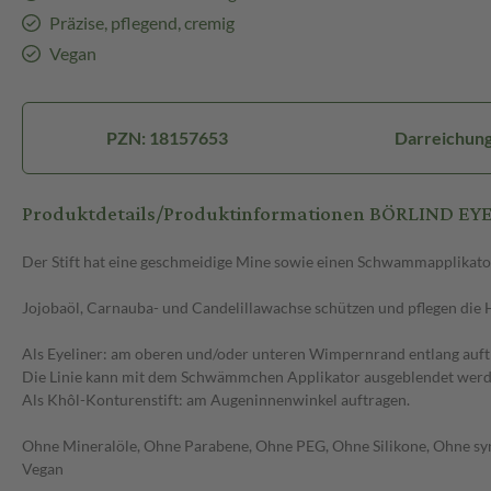
Präzise, pflegend, cremig
Vegan
PZN: 18157653
Darreichung
Produktdetails/Produktinformationen BÖRLIND E
Der Stift hat eine geschmeidige Mine sowie einen Schwammapplikato
Jojobaöl, Carnauba- und Candelillawachse schützen und pflegen die 
Als Eyeliner: am oberen und/oder unteren Wimpernrand entlang auft
Die Linie kann mit dem Schwämmchen Applikator ausgeblendet werd
Als Khôl-Konturenstift: am Augeninnenwinkel auftragen.
Ohne Mineralöle, Ohne Parabene, Ohne PEG, Ohne Silikone, Ohne synt
Vegan