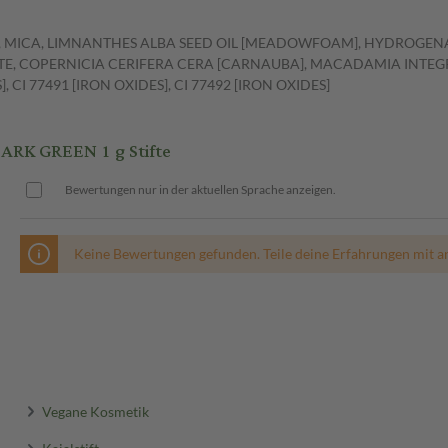
, MICA, LIMNANTHES ALBA SEED OIL [MEADOWFOAM], HYDROGENA
TE, COPERNICIA CERIFERA CERA [CARNAUBA], MACADAMIA INTEG
 CI 77491 [IRON OXIDES], CI 77492 [IRON OXIDES]
RK GREEN 1 g Stifte
Bewertungen nur in der aktuellen Sprache anzeigen.
Keine Bewertungen gefunden. Teile deine Erfahrungen mit a
Vegane Kosmetik