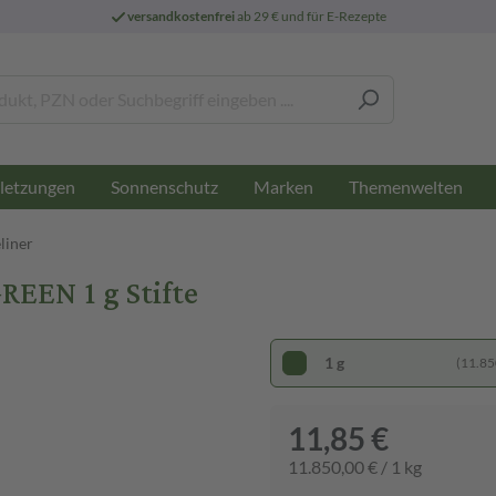
versandkostenfrei
ab 29 € und für E-Rezepte
letzungen
Sonnenschutz
Marken
Themenwelten
liner
EEN 1 g Stifte
1 g
(11.850
11,85 €
11.850,00 € / 1 kg