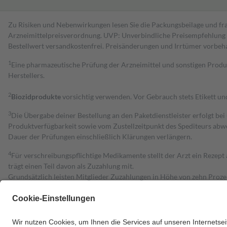
Zu Risiken und Nebenwirkungen lesen Sie die Packungsbeilage und fra
Arzneimittelpreisverordnung. UVP: Unverbindliche Preisempfehlung de
Bestell­wert versand­kosten­frei. Preisänderungen und Irrtümer vorbeh
1
Eine pharmazeutische Prüfung der Arzneimittel und sonstigen Pro
Herstellers.
2
Biozidprodukte
vorsichtig verwenden. Vor Gebrauch stets Etikett u
3
Die Übergabe deiner Bestellung an den Paketdienstleister erfolgt bei
Produktverfügbarkeit sowie vom Zustellzeitpunkt des Spediteurs abwe
Dauer der Prüfungen einschließlich Klärungen verlängern.
4
Für verschreibungspflichtige Medikamente stellt der Arzt ein Rezept 
trägt einen Teil davon als Zuzahlung mit.
Grundsätzlich leisten Mitglieder Zuzahlungen in Höhe von zehn Proz
zu entrichten.
Diese Regeln gelten grundsätzlich auch für Online-Apotheken.
Bei Heilmitteln und häuslicher Krankenpflege beträgt die Zuzahlung 
Um das Engagement der Versicherten für ihre eigene Gesundheit zu stä