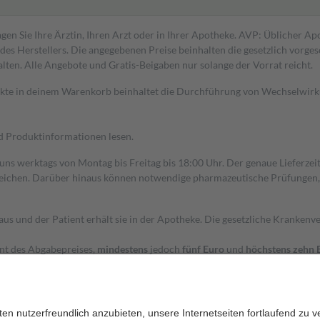
gen Sie Ihre Ärztin, Ihren Arzt oder in Ihrer Apotheke. AVP: Üblicher A
s Herstellers. Die angegebenen Preise beinhalten die gesetzlich vorgesc
alten. Alle Angebote und Gratis-Beigaben nur solange der Vorrat reicht.
dukte in deinem Warenkorb beinhaltet die Durchführung von Wechselwir
nd Produktinformationen lesen.
 uns werktags von Montag bis Freitag bis 18:00 Uhr. Der genaue Lieferze
ichen. Darüber hinaus können notwendige pharmazeutische Prüfungen, die
aus und der Patient erhält sie in der Apotheke. Die gesetzliche Krankenv
ent des Abgabepreises,
mindestens
jedoch
fünf Euro
und
höchstens zehn 
zehn Prozent der Kosten sowie zehn Euro je Verordnung.
rken und die besondere Stellung der Familie zu unterstützen, fallen
kein