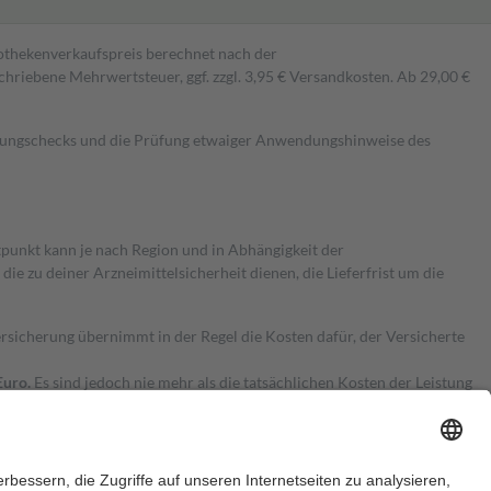
pothekenverkaufspreis berechnet nach der
hriebene Mehrwertsteuer, ggf. zzgl. 3,95 € Versandkosten. Ab 29,00 €
kungschecks und die Prüfung etwaiger Anwendungshinweise des
itpunkt kann je nach Region und in Abhängigkeit der
 zu deiner Arzneimittelsicherheit dienen, die Lieferfrist um die
ersicherung übernimmt in der Regel die Kosten dafür, der Versicherte
Euro.
Es sind jedoch nie mehr als die tatsächlichen Kosten der Leistung
e Zuzahlungen
an bei: