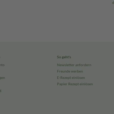
e
So geht's
nto
Newsletter anfordern
Freunde werben
gen
E-Rezept einlösen
Papier Rezept einlösen
g