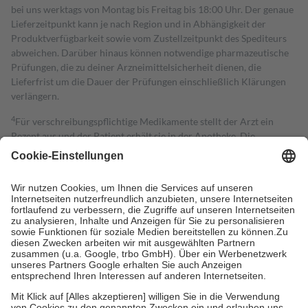
bei uns werktags von Montag bis Freitag bis 18:00 Uhr. Der genaue
Lieferzeitpunkt kann je nach Region und in Abhängigkeit der
Produktverfügbarkeit sowie vom Zustellzeitpunkt des Spediteurs
abweichen. Darüber hinaus können notwendige pharmazeutische
Prüfungen, die zu deiner Arzneimittelsicherheit dienen, die
Lieferfrist um die Dauer der Prüfungen einschließlich Klärungen
verlängern.
4
Für verschreibungspflichtige Medikamente stellt der Arzt ein
Rezept aus und der Patient erhält sie in der Apotheke. Die
gesetzliche Krankenversicherung übernimmt in der Regel die
Kosten dafür, der Versicherte trägt einen Teil davon als Zuzahlung
mit.
Grundsätzlich leisten Mitglieder Zuzahlungen in Höhe von zehn
Prozent des Abgabepreises,
mindestens
jedoch
fünf Euro
und
höchstens zehn Euro.
Es sind jedoch nie mehr als die tatsächlichen
Kosten der Leistung zu entrichten.
Diese Regeln gelten grundsätzlich auch für Online-Apotheken.
Bei Heilmitteln und häuslicher Krankenpflege beträgt die
Zuzahlung zehn Prozent der Kosten sowie zehn Euro je
Verordnung.