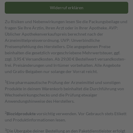
Widerruf erklären
Zu Risiken und Nebenwirkungen lesen Sie die Packungsbeilage und
fragen Sie Ihre Ärztin, Ihren Arzt oder in Ihrer Apotheke. AVP:
Üblicher Apothekenverkaufspreis berechnet nach der
Arzneimittelpreisverordnung. UVP: Unverbindliche
Preisempfehlung des Herstellers. Die angegebenen Preise
beinhalten die gesetzlich vorgeschriebene Mehrwertsteuer, ggf.
zzgl. 3,95 € Versandkosten. Ab 29,00 € Bestell­wert versand­kosten­
frei. Preisänderungen und Irrtümer vorbehalten. Alle Angebote
und Gratis-Beigaben nur solange der Vorrat reicht.
1
Eine pharmazeutische Prüfung der Arzneimittel und sonstigen
Produkte in deinem Warenkorb beinhaltet die Durchführung von
Wechselwirkungschecks und die Prüfung etwaiger
Anwendungshinweise des Herstellers.
2
Biozidprodukte
vorsichtig verwenden. Vor Gebrauch stets Etikett
und Produktinformationen lesen.
3
Die Übergabe deiner Bestellung an den Paketdienstleister erfolgt