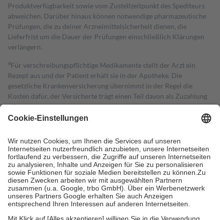
Produktverfügbarkeit sowie vom Zustellzeitpunkt des Spediteurs
abweichen. Darüber hinaus können notwendige pharmazeutische
Prüfungen, die zu deiner Arzneimittelsicherheit dienen, die
Lieferfrist um die Dauer der Prüfungen einschließlich Klärungen
verlängern.
4
Für verschreibungspflichtige Medikamente stellt der Arzt ein
Rezept aus und der Patient erhält sie in der Apotheke. Die
gesetzliche Krankenversicherung übernimmt in der Regel die
Kosten dafür, der Versicherte trägt einen Teil davon als Zuzahlung
mit.
Grundsätzlich leisten Mitglieder Zuzahlungen in Höhe von zehn
Prozent des Abgabepreises,
mindestens
jedoch
fünf Euro
und
höchstens zehn Euro.
Es sind jedoch nie mehr als die tatsächlichen
Kosten der Leistung zu entrichten.
Diese Regeln gelten grundsätzlich auch für Online-Apotheken.
Bei Heilmitteln und häuslicher Krankenpflege beträgt die
Zuzahlung zehn Prozent der Kosten sowie zehn Euro je
Verordnung.
Um das Engagement der Versicherten für ihre eigene Gesundheit zu
stärken und die besondere Stellung der Familie zu unterstützen,
fallen
keine Zuzahlungen
an bei: