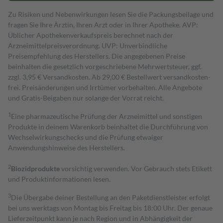
Zu Risiken und Nebenwirkungen lesen Sie die Packungsbeilage und
fragen Sie Ihre Ärztin, Ihren Arzt oder in Ihrer Apotheke. AVP:
Üblicher Apothekenverkaufspreis berechnet nach der
Arzneimittelpreisverordnung. UVP: Unverbindliche
Preisempfehlung des Herstellers. Die angegebenen Preise
beinhalten die gesetzlich vorgeschriebene Mehrwertsteuer, ggf.
zzgl. 3,95 € Versandkosten. Ab 29,00 € Bestell­wert versand­kosten­
frei. Preisänderungen und Irrtümer vorbehalten. Alle Angebote
und Gratis-Beigaben nur solange der Vorrat reicht.
1
Eine pharmazeutische Prüfung der Arzneimittel und sonstigen
Produkte in deinem Warenkorb beinhaltet die Durchführung von
Wechselwirkungschecks und die Prüfung etwaiger
Anwendungshinweise des Herstellers.
2
Biozidprodukte
vorsichtig verwenden. Vor Gebrauch stets Etikett
und Produktinformationen lesen.
3
Die Übergabe deiner Bestellung an den Paketdienstleister erfolgt
bei uns werktags von Montag bis Freitag bis 18:00 Uhr. Der genaue
Lieferzeitpunkt kann je nach Region und in Abhängigkeit der