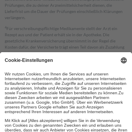
Prüfungen, die zu deiner Arzneimittelsicherheit dienen, die
Lieferfrist um die Dauer der Prüfungen einschließlich Klärungen
verlängern.
4
Für verschreibungspflichtige Medikamente stellt der Arzt ein
Rezept aus und der Patient erhält sie in der Apotheke. Die
gesetzliche Krankenversicherung übernimmt in der Regel die
Kosten dafür, der Versicherte trägt einen Teil davon als Zuzahlung
mit.
Grundsätzlich leisten Mitglieder Zuzahlungen in Höhe von zehn
Prozent des Abgabepreises,
mindestens
jedoch
fünf Euro
und
höchstens zehn Euro.
Es sind jedoch nie mehr als die tatsächlichen
Kosten der Leistung zu entrichten.
Diese Regeln gelten grundsätzlich auch für Online-Apotheken.
Bei Heilmitteln und häuslicher Krankenpflege beträgt die
Zuzahlung zehn Prozent der Kosten sowie zehn Euro je
Verordnung.
Um das Engagement der Versicherten für ihre eigene Gesundheit zu
stärken und die besondere Stellung der Familie zu unterstützen,
fallen
keine Zuzahlungen
an bei:
• Kindern und Jugendlichen bis zum vollendeten 18. Lebensjahr