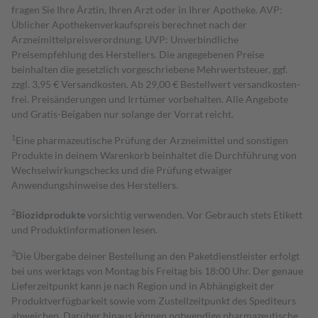
fragen Sie Ihre Ärztin, Ihren Arzt oder in Ihrer Apotheke. AVP:
Üblicher Apothekenverkaufspreis berechnet nach der
Arzneimittelpreisverordnung. UVP: Unverbindliche
Preisempfehlung des Herstellers. Die angegebenen Preise
beinhalten die gesetzlich vorgeschriebene Mehrwertsteuer, ggf.
zzgl. 3,95 € Versandkosten. Ab 29,00 € Bestell­wert versand­kosten­
frei. Preisänderungen und Irrtümer vorbehalten. Alle Angebote
und Gratis-Beigaben nur solange der Vorrat reicht.
1
Eine pharmazeutische Prüfung der Arzneimittel und sonstigen
Produkte in deinem Warenkorb beinhaltet die Durchführung von
Wechselwirkungschecks und die Prüfung etwaiger
Anwendungshinweise des Herstellers.
2
Biozidprodukte
vorsichtig verwenden. Vor Gebrauch stets Etikett
und Produktinformationen lesen.
3
Die Übergabe deiner Bestellung an den Paketdienstleister erfolgt
bei uns werktags von Montag bis Freitag bis 18:00 Uhr. Der genaue
Lieferzeitpunkt kann je nach Region und in Abhängigkeit der
Produktverfügbarkeit sowie vom Zustellzeitpunkt des Spediteurs
abweichen. Darüber hinaus können notwendige pharmazeutische