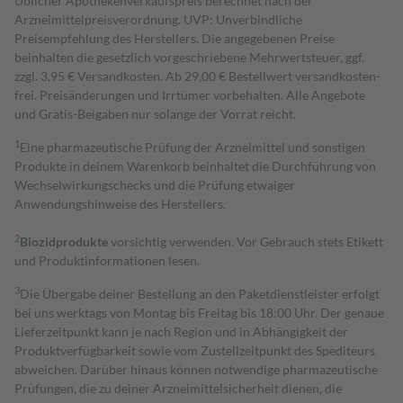
Üblicher Apothekenverkaufspreis berechnet nach der
Arzneimittelpreisverordnung. UVP: Unverbindliche
Preisempfehlung des Herstellers. Die angegebenen Preise
beinhalten die gesetzlich vorgeschriebene Mehrwertsteuer, ggf.
zzgl. 3,95 € Versandkosten. Ab 29,00 € Bestell­wert versand­kosten­
frei. Preisänderungen und Irrtümer vorbehalten. Alle Angebote
und Gratis-Beigaben nur solange der Vorrat reicht.
1
Eine pharmazeutische Prüfung der Arzneimittel und sonstigen
Produkte in deinem Warenkorb beinhaltet die Durchführung von
Wechselwirkungschecks und die Prüfung etwaiger
Anwendungshinweise des Herstellers.
2
Biozidprodukte
vorsichtig verwenden. Vor Gebrauch stets Etikett
und Produktinformationen lesen.
3
Die Übergabe deiner Bestellung an den Paketdienstleister erfolgt
bei uns werktags von Montag bis Freitag bis 18:00 Uhr. Der genaue
Lieferzeitpunkt kann je nach Region und in Abhängigkeit der
Produktverfügbarkeit sowie vom Zustellzeitpunkt des Spediteurs
abweichen. Darüber hinaus können notwendige pharmazeutische
Prüfungen, die zu deiner Arzneimittelsicherheit dienen, die