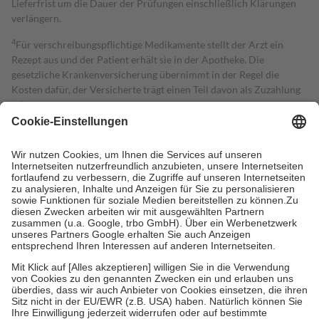
Lieferfrist um die Dauer der Prüfungen einschließlich Klärungen
verlängern.
4
Für verschreibungspflichtige Medikamente stellt der Arzt ein
Rezept aus und der Patient erhält sie in der Apotheke. Die
gesetzliche Krankenversicherung übernimmt in der Regel die
Kosten dafür, der Versicherte trägt einen Teil davon als Zuzahlung
mit.
Grundsätzlich leisten Mitglieder Zuzahlungen in Höhe von zehn
Prozent des Abgabepreises,
mindestens
jedoch
fünf Euro
und
höchstens zehn Euro.
Es sind jedoch nie mehr als die tatsächlichen
Kosten der Leistung zu entrichten.
Diese Regeln gelten grundsätzlich auch für Online-Apotheken.
Bei Heilmitteln und häuslicher Krankenpflege beträgt die
Zuzahlung zehn Prozent der Kosten sowie zehn Euro je
Verordnung.
Um das Engagement der Versicherten für ihre eigene Gesundheit zu
stärken und die besondere Stellung der Familie zu unterstützen,
fallen
keine Zuzahlungen
an bei:
• Kindern und Jugendlichen bis zum vollendeten 18. Lebensjahr
mit Ausnahme der Fahrkosten
• Untersuchungen zur Vorsorge und Früherkennung, die von der