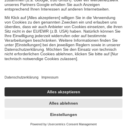
Verordnung.
Um das Engagement der Versicherten für ihre eigene Gesundheit zu
stärken und die besondere Stellung der Familie zu unterstützen,
fallen
keine Zuzahlungen
an bei:
• Kindern und Jugendlichen bis zum vollendeten 18. Lebensjahr
mit Ausnahme der Fahrkosten
• Untersuchungen zur Vorsorge und Früherkennung, die von der
GKV getragen werden
• empfohlenen Schutzimpfungen
• Harn- und Blutteststreifen
Wir nutzen Trusted Shops als unabhängigen Dienstleister für die
Einholung von Bewertungen. Trusted Shops hat Maßnahmen
getroffen, um sicherzustellen, dass es sich um echte Bewertungen
handelt. Mehr Informationen findest du hier:
https://help.etrusted.com/hc/de/articles/4419944605341
Einige Bilder und Inhalte wurden unter Zuhilfenahme künstlicher
Intelligenz erstellt.
54,09 €