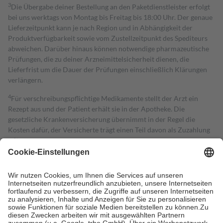
3
Die Übergabe deiner Bestellung an den Paketdienstleister erfolgt
bei uns werktags von Montag bis Freitag bis 18:00 Uhr. Der genaue
Lieferzeitpunkt kann je nach Region und in Abhängigkeit der
Produktverfügbarkeit sowie vom Zustellzeitpunkt des Spediteurs
abweichen. Darüber hinaus können notwendige pharmazeutische
Prüfungen, die zu deiner Arzneimittelsicherheit dienen, die
Lieferfrist um die Dauer der Prüfungen einschließlich Klärungen
verlängern.
4
Für verschreibungspflichtige Medikamente stellt der Arzt ein
Rezept aus und der Patient erhält sie in der Apotheke. Die
gesetzliche Krankenversicherung übernimmt in der Regel die
Kosten dafür, der Versicherte trägt einen Teil davon als Zuzahlung
mit.
Grundsätzlich leisten Mitglieder Zuzahlungen in Höhe von zehn
Prozent des Abgabepreises,
mindestens
jedoch
fünf Euro
und
höchstens zehn Euro.
Es sind jedoch nie mehr als die tatsächlichen
Kosten der Leistung zu entrichten.
Diese Regeln gelten grundsätzlich auch für Online-Apotheken.
Bei Heilmitteln und häuslicher Krankenpflege beträgt die
Zuzahlung zehn Prozent der Kosten sowie zehn Euro je