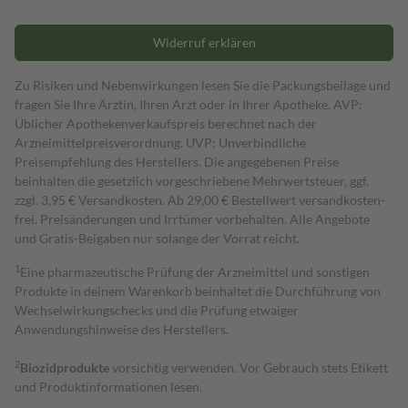
Widerruf erklären
Zu Risiken und Nebenwirkungen lesen Sie die Packungsbeilage und
fragen Sie Ihre Ärztin, Ihren Arzt oder in Ihrer Apotheke. AVP:
Üblicher Apothekenverkaufspreis berechnet nach der
Arzneimittelpreisverordnung. UVP: Unverbindliche
Preisempfehlung des Herstellers. Die angegebenen Preise
beinhalten die gesetzlich vorgeschriebene Mehrwertsteuer, ggf.
zzgl. 3,95 € Versandkosten. Ab 29,00 € Bestell­wert versand­kosten­
frei. Preisänderungen und Irrtümer vorbehalten. Alle Angebote
und Gratis-Beigaben nur solange der Vorrat reicht.
1
Eine pharmazeutische Prüfung der Arzneimittel und sonstigen
Produkte in deinem Warenkorb beinhaltet die Durchführung von
Wechselwirkungschecks und die Prüfung etwaiger
Anwendungshinweise des Herstellers.
2
Biozidprodukte
vorsichtig verwenden. Vor Gebrauch stets Etikett
und Produktinformationen lesen.