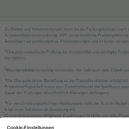
Zu Risiken und Nebenwirkungen lesen Sie die Packungsbeilage und fra
Arzneimittelpreisverordnung. UVP: Unverbindliche Preisempfehlung de
Bestell­wert versand­kosten­frei. Preisänderungen und Irrtümer vorbeh
1
Eine pharmazeutische Prüfung der Arzneimittel und sonstigen Pro
Herstellers.
2
Biozidprodukte
vorsichtig verwenden. Vor Gebrauch stets Etikett u
3
Die Übergabe deiner Bestellung an den Paketdienstleister erfolgt bei
Produktverfügbarkeit sowie vom Zustellzeitpunkt des Spediteurs abwe
Dauer der Prüfungen einschließlich Klärungen verlängern.
4
Für verschreibungspflichtige Medikamente stellt der Arzt ein Rezept 
trägt einen Teil davon als Zuzahlung mit.
Grundsätzlich leisten Mitglieder Zuzahlungen in Höhe von zehn Proz
zu entrichten.
Diese Regeln gelten grundsätzlich auch für Online-Apotheken.