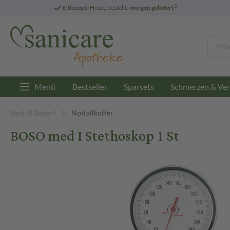
3
E-Rezept:
Heute bestellt,
morgen geliefert
Menü
Bestseller
Sparsets
Schmerzen & Ver
Notfall Bedarf
Notfallkoffer
BOSO med I Stethoskop 1 St