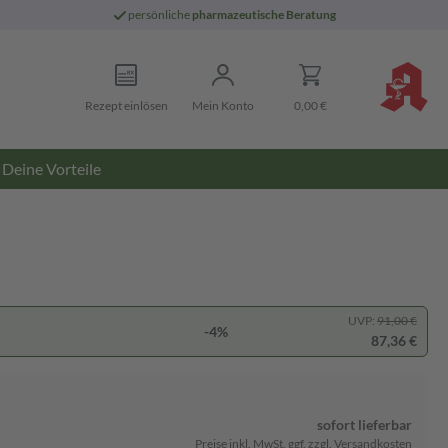
persönliche
pharmazeutische Beratung
Rezept einlösen
Mein Konto
0,00 €
Deine Vorteile
UVP:
91,00 €
-4%
87,36 €
sofort lieferbar
Preise inkl. MwSt. ggf. zzgl. Versandkosten