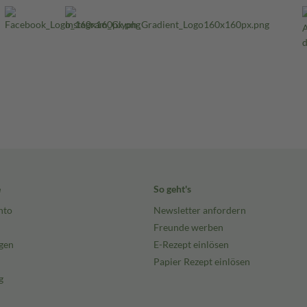
e
So geht's
nto
Newsletter anfordern
Freunde werben
gen
E-Rezept einlösen
Papier Rezept einlösen
g