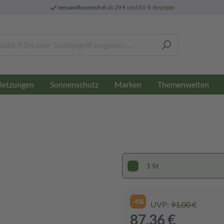
versandkostenfrei
ab 29 € und für E-Rezepte
letzungen
Sonnenschutz
Marken
Themenwelten
1 St
-4%
UVP:
91,00 €
87,36 €