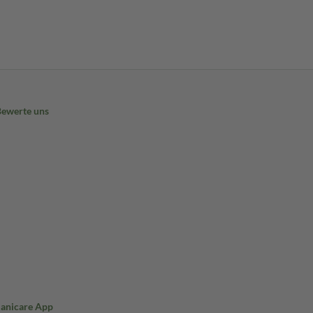
Bewerte uns
Sanicare App