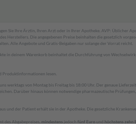
gen Sie Ihre Ärztin, Ihren Arzt oder in Ihrer Apotheke. AVP: Üblicher A
s Herstellers. Die angegebenen Preise beinhalten die gesetzlich vorgesc
alten. Alle Angebote und Gratis-Beigaben nur solange der Vorrat reicht.
dukte in deinem Warenkorb beinhaltet die Durchführung von Wechselwir
nd Produktinformationen lesen.
 uns werktags von Montag bis Freitag bis 18:00 Uhr. Der genaue Lieferze
ichen. Darüber hinaus können notwendige pharmazeutische Prüfungen, die
aus und der Patient erhält sie in der Apotheke. Die gesetzliche Krankenv
ent des Abgabepreises,
mindestens
jedoch
fünf Euro
und
höchstens zehn 