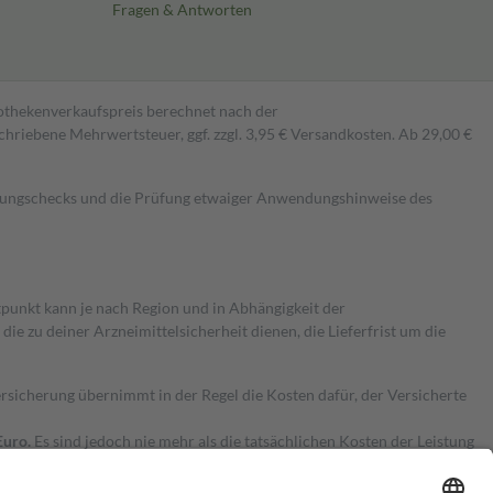
Fragen & Antworten
pothekenverkaufspreis berechnet nach der
hriebene Mehrwertsteuer, ggf. zzgl. 3,95 € Versandkosten. Ab 29,00 €
kungschecks und die Prüfung etwaiger Anwendungshinweise des
itpunkt kann je nach Region und in Abhängigkeit der
 zu deiner Arzneimittelsicherheit dienen, die Lieferfrist um die
ersicherung übernimmt in der Regel die Kosten dafür, der Versicherte
Euro.
Es sind jedoch nie mehr als die tatsächlichen Kosten der Leistung