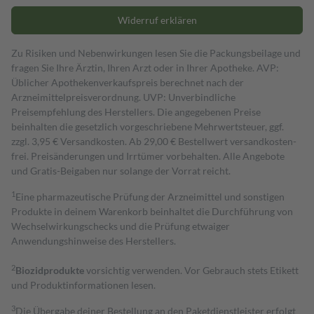
Widerruf erklären
Zu Risiken und Nebenwirkungen lesen Sie die Packungsbeilage und
fragen Sie Ihre Ärztin, Ihren Arzt oder in Ihrer Apotheke. AVP:
Üblicher Apothekenverkaufspreis berechnet nach der
Arzneimittelpreisverordnung. UVP: Unverbindliche
Preisempfehlung des Herstellers. Die angegebenen Preise
beinhalten die gesetzlich vorgeschriebene Mehrwertsteuer, ggf.
zzgl. 3,95 € Versandkosten. Ab 29,00 € Bestell­wert versand­kosten­
frei. Preisänderungen und Irrtümer vorbehalten. Alle Angebote
und Gratis-Beigaben nur solange der Vorrat reicht.
1
Eine pharmazeutische Prüfung der Arzneimittel und sonstigen
Produkte in deinem Warenkorb beinhaltet die Durchführung von
Wechselwirkungschecks und die Prüfung etwaiger
Anwendungshinweise des Herstellers.
2
Biozidprodukte
vorsichtig verwenden. Vor Gebrauch stets Etikett
und Produktinformationen lesen.
3
Die Übergabe deiner Bestellung an den Paketdienstleister erfolgt