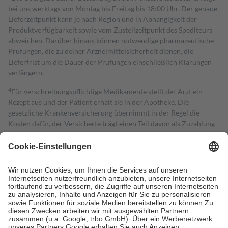
bei uns werktags von Montag bis Freitag bis 18:00 Uhr. Der genaue
Lieferzeitpunkt kann je nach Region und in Abhängigkeit der
Produktverfügbarkeit sowie vom Zustellzeitpunkt des Spediteurs
abweichen. Darüber hinaus können notwendige pharmazeutische
Prüfungen, die zu deiner Arzneimittelsicherheit dienen, die
Lieferfrist um die Dauer der Prüfungen einschließlich Klärungen
verlängern.
4
Für verschreibungspflichtige Medikamente stellt der Arzt ein
Rezept aus und der Patient erhält sie in der Apotheke. Die
gesetzliche Krankenversicherung übernimmt in der Regel die
Kosten dafür, der Versicherte trägt einen Teil davon als Zuzahlung
mit.
Grundsätzlich leisten Mitglieder Zuzahlungen in Höhe von zehn
Prozent des Abgabepreises,
mindestens
jedoch
fünf Euro
und
höchstens zehn Euro.
Es sind jedoch nie mehr als die tatsächlichen
Kosten der Leistung zu entrichten.
Diese Regeln gelten grundsätzlich auch für Online-Apotheken.
Bei Heilmitteln und häuslicher Krankenpflege beträgt die
Zuzahlung zehn Prozent der Kosten sowie zehn Euro je
Verordnung.