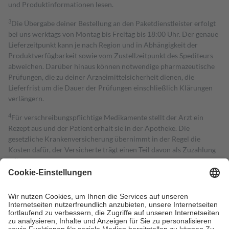
und Produktinformationen lesen.
3
Die Übergabe deiner Bestellung an den Paketdienstleister erfolgt
bei uns werktags von Montag bis Freitag bis 18:00 Uhr. Der genaue
Lieferzeitpunkt kann je nach Region und in Abhängigkeit der
Produktverfügbarkeit sowie vom Zustellzeitpunkt des Spediteurs
abweichen. Darüber hinaus können notwendige pharmazeutische
Prüfungen, die zu deiner Arzneimittelsicherheit dienen, die
Lieferfrist um die Dauer der Prüfungen einschließlich Klärungen
verlängern.
4
Für verschreibungspflichtige Medikamente stellt der Arzt ein
Rezept aus und der Patient erhält sie in der Apotheke. Die
gesetzliche Krankenversicherung übernimmt in der Regel die
Kosten dafür, der Versicherte trägt einen Teil davon als Zuzahlung
mit.
Grundsätzlich leisten Mitglieder Zuzahlungen in Höhe von zehn
Prozent des Abgabepreises,
mindestens
jedoch
fünf Euro
und
höchstens zehn Euro.
Es sind jedoch nie mehr als die tatsächlichen
Kosten der Leistung zu entrichten.
Diese Regeln gelten grundsätzlich auch für Online-Apotheken.
Bei Heilmitteln und häuslicher Krankenpflege beträgt die