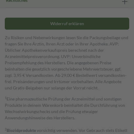
Rechtliches
Widerruf erklären
Zu Risiken und Nebenwirkungen lesen Sie die Packungsbeilage und
fragen Sie Ihre Ärztin, Ihren Arzt oder in Ihrer Apotheke. AVP:
Üblicher Apothekenverkaufspreis berechnet nach der
Arzneimittelpreisverordnung. UVP: Unverbindliche
Preisempfehlung des Herstellers. Die angegebenen Preise
beinhalten die gesetzlich vorgeschriebene Mehrwertsteuer, ggf.
zzgl. 3,95 € Versandkosten. Ab 29,00 € Bestell­wert versand­kosten­
frei. Preisänderungen und Irrtümer vorbehalten. Alle Angebote
und Gratis-Beigaben nur solange der Vorrat reicht.
1
Eine pharmazeutische Prüfung der Arzneimittel und sonstigen
Produkte in deinem Warenkorb beinhaltet die Durchführung von
Wechselwirkungschecks und die Prüfung etwaiger
Anwendungshinweise des Herstellers.
2
Biozidprodukte
vorsichtig verwenden. Vor Gebrauch stets Etikett