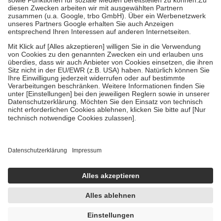
Zuzahlung zehn Prozent der Kosten sowie zehn Euro je
Verordnung.
Um das Engagement der Versicherten für ihre eigene Gesundheit zu
stärken und die besondere Stellung der Familie zu unterstützen,
fallen
keine Zuzahlungen
an bei:
• Kindern und Jugendlichen bis zum vollendeten 18. Lebensjahr
mit Ausnahme der Fahrkosten
• Untersuchungen zur Vorsorge und Früherkennung, die von der
GKV getragen werden
• empfohlenen Schutzimpfungen
• Harn- und Blutteststreifen
Wir nutzen Trusted Shops als unabhängigen Dienstleister für die
Einholung von Bewertungen. Trusted Shops hat Maßnahmen
getroffen, um sicherzustellen, dass es sich um echte Bewertungen
handelt. Mehr Informationen findest du hier:
https://help.etrusted.com/hc/de/articles/4419944605341
Einige Bilder und Inhalte wurden unter Zuhilfenahme künstlicher
Intelligenz erstellt.