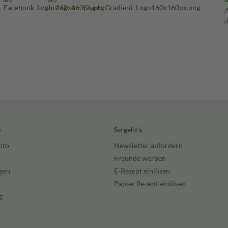
e
So geht's
nto
Newsletter anfordern
Freunde werben
gen
E-Rezept einlösen
Papier Rezept einlösen
g