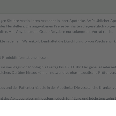
gen Sie Ihre Ärztin, Ihren Arzt oder in Ihrer Apotheke. AVP: Üblicher A
s Herstellers. Die angegebenen Preise beinhalten die gesetzlich vorgesc
alten. Alle Angebote und Gratis-Beigaben nur solange der Vorrat reicht.
dukte in deinem Warenkorb beinhaltet die Durchführung von Wechselwir
nd Produktinformationen lesen.
 uns werktags von Montag bis Freitag bis 18:00 Uhr. Der genaue Lieferze
ichen. Darüber hinaus können notwendige pharmazeutische Prüfungen, die
aus und der Patient erhält sie in der Apotheke. Die gesetzliche Krankenv
ent des Abgabepreises,
mindestens
jedoch
fünf Euro
und
höchstens zehn 
zehn Prozent der Kosten sowie zehn Euro je Verordnung.