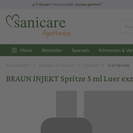
3
E-Rezept:
Heute bestellt,
morgen geliefert
Menü
Bestseller
Sparsets
Schmerzen & Ver
Praxisbedarf
Injektion & Infusion
Spritzen
5 ml Spritze
BRAUN INJEKT Spritze 5 ml Luer exz