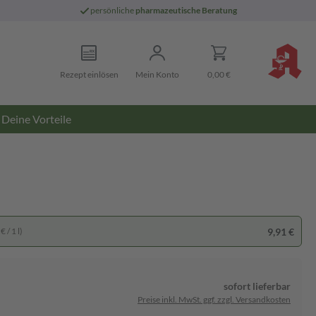
persönliche
pharmazeutische Beratung
Rezept einlösen
Mein Konto
0,00 €
Deine Vorteile
9,91 €
 / 1 l)
sofort lieferbar
Preise inkl. MwSt. ggf. zzgl. Versandkosten