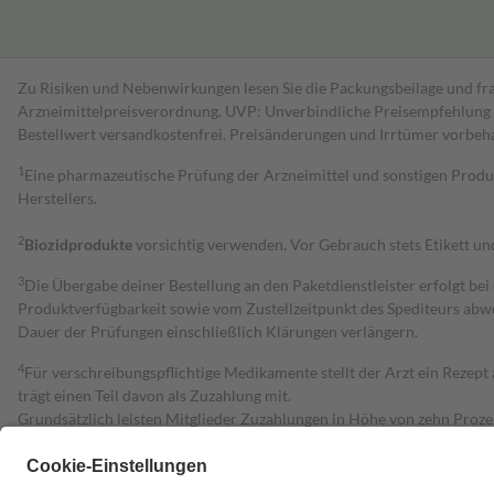
Zu Risiken und Nebenwirkungen lesen Sie die Packungsbeilage und fra
Arzneimittelpreisverordnung. UVP: Unverbindliche Preisempfehlung de
Bestell­wert versand­kosten­frei. Preisänderungen und Irrtümer vorbeh
1
Eine pharmazeutische Prüfung der Arzneimittel und sonstigen Pro
Herstellers.
2
Biozidprodukte
vorsichtig verwenden. Vor Gebrauch stets Etikett u
3
Die Übergabe deiner Bestellung an den Paketdienstleister erfolgt bei
Produktverfügbarkeit sowie vom Zustellzeitpunkt des Spediteurs abwe
Dauer der Prüfungen einschließlich Klärungen verlängern.
4
Für verschreibungspflichtige Medikamente stellt der Arzt ein Rezept 
trägt einen Teil davon als Zuzahlung mit.
Grundsätzlich leisten Mitglieder Zuzahlungen in Höhe von zehn Proz
zu entrichten.
Diese Regeln gelten grundsätzlich auch für Online-Apotheken.
Bei Heilmitteln und häuslicher Krankenpflege beträgt die Zuzahlung 