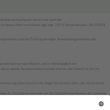
pothekenverkaufspreis berechnet nach der
hriebene Mehrwertsteuer, ggf. zzgl. 3,95 € Versandkosten. Ab 29,00 €
kungschecks und die Prüfung etwaiger Anwendungshinweise des
itpunkt kann je nach Region und in Abhängigkeit der
 zu deiner Arzneimittelsicherheit dienen, die Lieferfrist um die
ersicherung übernimmt in der Regel die Kosten dafür, der Versicherte
Euro.
Es sind jedoch nie mehr als die tatsächlichen Kosten der Leistung