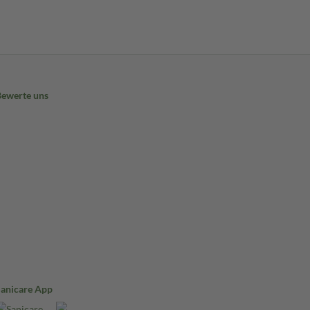
Bewerte uns
Sanicare App