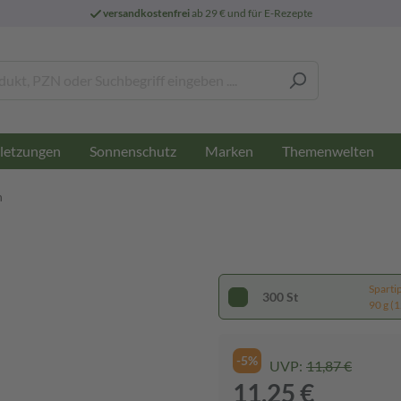
versandkostenfrei
ab 29 € und für E-Rezepte
letzungen
Sonnenschutz
Marken
Themenwelten
n
Sparti
300 St
90 g (1
-5%
UVP:
11,87 €
11,25 €