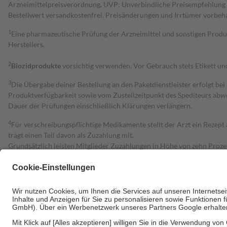
Arzneimittelpreisverordnung. UVP: Unverbindliche Preisempfehlung de
Bestell­wert versand­kosten­frei. Preisänderungen und Irrtümer vorbeh
1
Eine pharmazeutische Prüfung der Arzneimittel und sonstigen Pro
Herstellers.
2
Biozidprodukte
vorsichtig verwenden. Vor Gebrauch stets Etikett u
3
Die Übergabe deiner Bestellung an den Paketdienstleister erfolgt bei
Produktverfügbarkeit sowie vom Zustellzeitpunkt des Spediteurs abwe
Dauer der Prüfungen einschließlich Klärungen verlängern.
4
Für verschreibungspflichtige Medikamente stellt der Arzt ein Rezept 
trägt einen Teil davon als Zuzahlung mit.
Grundsätzlich leisten Mitglieder Zuzahlungen in Höhe von zehn Proz
zu entrichten.
Diese Regeln gelten grundsätzlich auch für Online-Apotheken.
Bei Heilmitteln und häuslicher Krankenpflege beträgt die Zuzahlung 
Um das Engagement der Versicherten für ihre eigene Gesundheit zu stä
• Kindern und Jugendlichen bis zum vollendeten 18. Lebensjahr mit
• Untersuchungen zur Vorsorge und Früherkennung, die von der GKV
• empfohlenen Schutzimpfungen