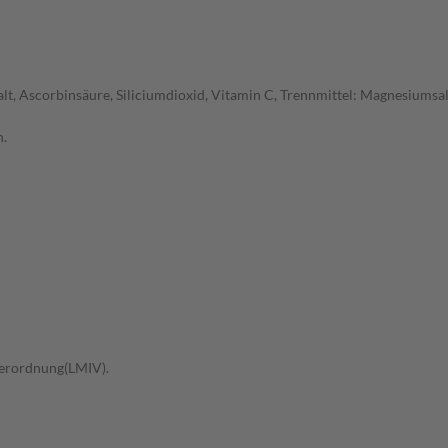
malt, Ascorbinsäure, Siliciumdioxid, Vitamin C, Trennmittel: Magnesiumsal
n.
erordnung(LMIV).