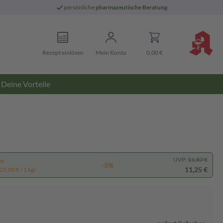
persönliche
pharmazeutische Beratung
Rezept einlösen
Mein Konto
0,00 €
Deine Vorteile
UVP:
11,87 €
pp
-5%
11,25 €
25,00 € / 1 kg)