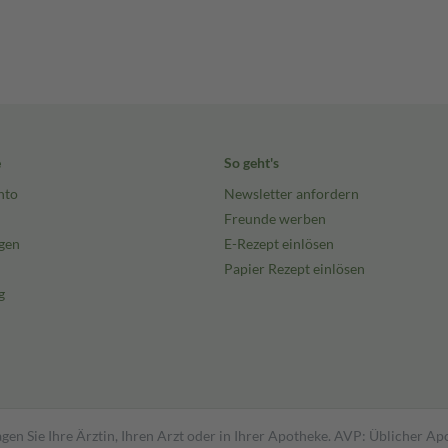
e
So geht's
nto
Newsletter anfordern
Freunde werben
gen
E-Rezept einlösen
Papier Rezept einlösen
g
gen Sie Ihre Ärztin, Ihren Arzt oder in Ihrer Apotheke. AVP: Üblicher A