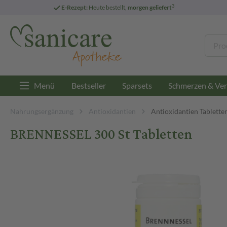
3
E-Rezept:
Heute bestellt,
morgen geliefert
Menü
Bestseller
Sparsets
Schmerzen & Ver
Nahrungsergänzung
Antioxidantien
Antioxidantien Tablette
BRENNESSEL 300 St Tabletten