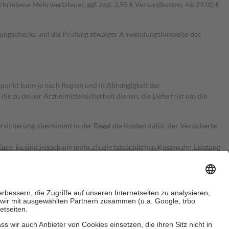
hriebene Mehrwertsteuer, ggf. zzgl. 3,95 € Versandkosten. Ab 29,00 €
kungschecks und die Prüfung etwaiger Anwendungshinweise des
itpunkt kann je nach Region und in Abhängigkeit der
 zu deiner Arzneimittelsicherheit dienen, die Lieferfrist um die
ersicherung übernimmt in der Regel die Kosten dafür, der Versicherte
Euro.
Es sind jedoch nie mehr als die tatsächlichen Kosten der Leistung
e Zuzahlungen
an bei: