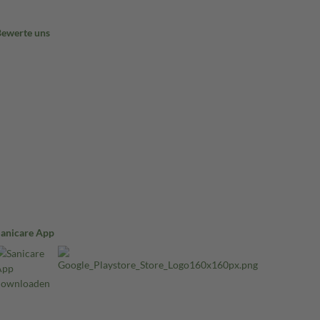
Bewerte uns
Sanicare App