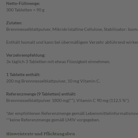
Netto-Füllmenge:
300 Tabletten = 90 g
Zutaten
:
Brennnesselblattpulver, Mikrokristalline Cellulose, Stabilisator: Iso
Enthält Isomalt und kann bei übermäßigem Verzehr abführend wirke
Verzehrempfehlung
:
3x täglich 3 Tabletten mit etwas Flüssigkeit einnehmen.
1 Tablette enthält:
200 mg Brennnesselblattpulver, 10 mg Vitamin C.
Referenzmenge (9 Tabletten) enthält:
Brennnesselblattpulver 1800 mg(**), Vitamin C 90 mg (112,5 %*).
*der empfohlenen Referenzmenge gemäß Lebensmittelinformationsv
**keine Referenzmenge gemäß LMIV vorgegeben.
Hinweistexte und Pflichtangaben