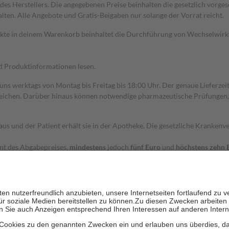
s Herstellers. Die angegebenen Preise beinhalten die gesetzlich vorgesc
alten. Alle Angebote und Gratis-Beigaben nur solange der Vorrat reicht.
dukte in deinem Warenkorb beinhaltet die Durchführung von Wechselwir
nd Produktinformationen lesen.
 uns werktags von Montag bis Freitag bis 18:00 Uhr. Der genaue Lieferze
ichen. Darüber hinaus können notwendige pharmazeutische Prüfungen, die
aus und der Patient erhält sie in der Apotheke. Die gesetzliche Krankenv
ent des Abgabepreises,
mindestens
jedoch
fünf Euro
und
höchstens zehn 
zehn Prozent der Kosten sowie zehn Euro je Verordnung.
rken und die besondere Stellung der Familie zu unterstützen, fallen
kein
 Ausnahme der Fahrkosten
 getragen werden