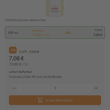
Abbildung kann abweichen
7,50 €
Spartipp
100 ml
-6%
7,08 €
(70,80 € / 1 l)
-6%
UVP:
7,50 €
7,08 €
70,80 € / 1 l
sofort lieferbar
Preise inkl. MwSt. ggf. zzgl. Versandkosten
In den Warenkorb