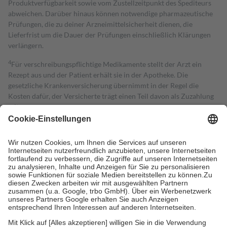
Produktverfügbarkeit sowie vom Zustellzeitpunkt des Spediteurs
abweichen. Darüber hinaus können notwendige pharmazeutische
Prüfungen, die zu deiner Arzneimittelsicherheit dienen, die
Lieferfrist um die Dauer der Prüfungen einschließlich Klärungen
verlängern.
4
Für verschreibungspflichtige Medikamente stellt der Arzt ein
Rezept aus und der Patient erhält sie in der Apotheke. Die
gesetzliche Krankenversicherung übernimmt in der Regel die
Kosten dafür, der Versicherte trägt einen Teil davon als Zuzahlung
mit.
Grundsätzlich leisten Mitglieder Zuzahlungen in Höhe von zehn
Prozent des Abgabepreises,
mindestens
jedoch
fünf Euro
und
höchstens zehn Euro.
Es sind jedoch nie mehr als die tatsächlichen
Kosten der Leistung zu entrichten.
Diese Regeln gelten grundsätzlich auch für Online-Apotheken.
Bei Heilmitteln und häuslicher Krankenpflege beträgt die
Zuzahlung zehn Prozent der Kosten sowie zehn Euro je
Verordnung.
Um das Engagement der Versicherten für ihre eigene Gesundheit zu
stärken und die besondere Stellung der Familie zu unterstützen,
fallen
keine Zuzahlungen
an bei: