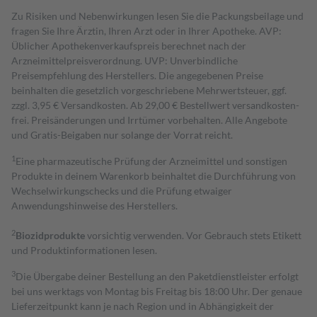
Zu Risiken und Nebenwirkungen lesen Sie die Packungsbeilage und
fragen Sie Ihre Ärztin, Ihren Arzt oder in Ihrer Apotheke. AVP:
Üblicher Apothekenverkaufspreis berechnet nach der
Arzneimittelpreisverordnung. UVP: Unverbindliche
Preisempfehlung des Herstellers. Die angegebenen Preise
beinhalten die gesetzlich vorgeschriebene Mehrwertsteuer, ggf.
zzgl. 3,95 € Versandkosten. Ab 29,00 € Bestell­wert versand­kosten­
frei. Preisänderungen und Irrtümer vorbehalten. Alle Angebote
und Gratis-Beigaben nur solange der Vorrat reicht.
1
Eine pharmazeutische Prüfung der Arzneimittel und sonstigen
Produkte in deinem Warenkorb beinhaltet die Durchführung von
Wechselwirkungschecks und die Prüfung etwaiger
Anwendungshinweise des Herstellers.
2
Biozidprodukte
vorsichtig verwenden. Vor Gebrauch stets Etikett
und Produktinformationen lesen.
3
Die Übergabe deiner Bestellung an den Paketdienstleister erfolgt
bei uns werktags von Montag bis Freitag bis 18:00 Uhr. Der genaue
Lieferzeitpunkt kann je nach Region und in Abhängigkeit der