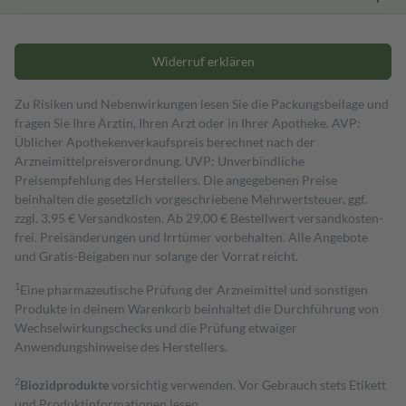
Widerruf erklären
Zu Risiken und Nebenwirkungen lesen Sie die Packungsbeilage und
fragen Sie Ihre Ärztin, Ihren Arzt oder in Ihrer Apotheke. AVP:
Üblicher Apothekenverkaufspreis berechnet nach der
Arzneimittelpreisverordnung. UVP: Unverbindliche
Preisempfehlung des Herstellers. Die angegebenen Preise
beinhalten die gesetzlich vorgeschriebene Mehrwertsteuer, ggf.
zzgl. 3,95 € Versandkosten. Ab 29,00 € Bestell­wert versand­kosten­
frei. Preisänderungen und Irrtümer vorbehalten. Alle Angebote
und Gratis-Beigaben nur solange der Vorrat reicht.
1
Eine pharmazeutische Prüfung der Arzneimittel und sonstigen
Produkte in deinem Warenkorb beinhaltet die Durchführung von
Wechselwirkungschecks und die Prüfung etwaiger
Anwendungshinweise des Herstellers.
2
Biozidprodukte
vorsichtig verwenden. Vor Gebrauch stets Etikett
und Produktinformationen lesen.