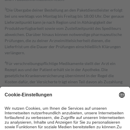
3
Die Übergabe deiner Bestellung an den Paketdienstleister erfolgt
bei uns werktags von Montag bis Freitag bis 18:00 Uhr. Der genaue
Lieferzeitpunkt kann je nach Region und in Abhängigkeit der
Produktverfügbarkeit sowie vom Zustellzeitpunkt des Spediteurs
abweichen. Darüber hinaus können notwendige pharmazeutische
Prüfungen, die zu deiner Arzneimittelsicherheit dienen, die
Lieferfrist um die Dauer der Prüfungen einschließlich Klärungen
verlängern.
4
Für verschreibungspflichtige Medikamente stellt der Arzt ein
Rezept aus und der Patient erhält sie in der Apotheke. Die
gesetzliche Krankenversicherung übernimmt in der Regel die
Kosten dafür, der Versicherte trägt einen Teil davon als Zuzahlung
mit.
Grundsätzlich leisten Mitglieder Zuzahlungen in Höhe von zehn
Prozent des Abgabepreises,
mindestens
jedoch
fünf Euro
und
höchstens zehn Euro.
Es sind jedoch nie mehr als die tatsächlichen
Kosten der Leistung zu entrichten.
Diese Regeln gelten grundsätzlich auch für Online-Apotheken.
Bei Heilmitteln und häuslicher Krankenpflege beträgt die