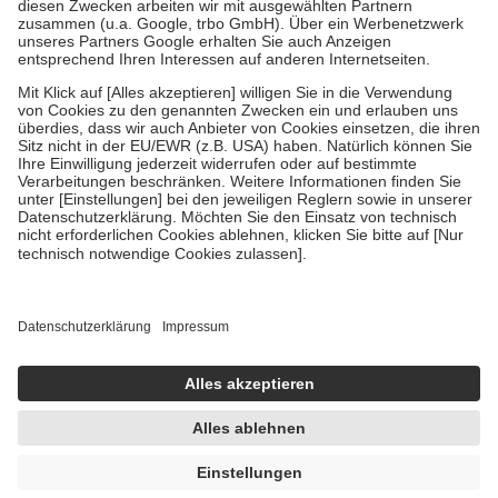
Zuzahlung zehn Prozent der Kosten sowie zehn Euro je
Verordnung.
Um das Engagement der Versicherten für ihre eigene Gesundheit zu
stärken und die besondere Stellung der Familie zu unterstützen,
fallen
keine Zuzahlungen
an bei:
• Kindern und Jugendlichen bis zum vollendeten 18. Lebensjahr
mit Ausnahme der Fahrkosten
• Untersuchungen zur Vorsorge und Früherkennung, die von der
GKV getragen werden
• empfohlenen Schutzimpfungen
• Harn- und Blutteststreifen
Wir nutzen Trusted Shops als unabhängigen Dienstleister für die
Einholung von Bewertungen. Trusted Shops hat Maßnahmen
getroffen, um sicherzustellen, dass es sich um echte Bewertungen
handelt. Mehr Informationen findest du hier:
https://help.etrusted.com/hc/de/articles/4419944605341
Einige Bilder und Inhalte wurden unter Zuhilfenahme künstlicher
Intelligenz erstellt.
AVP:
13,45 €