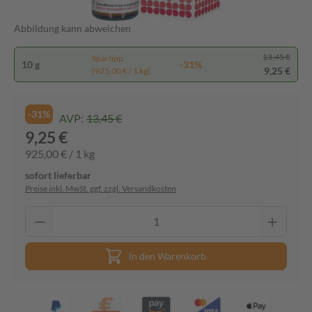
Abbildung kann abweichen
13,45 €
Spartipp
10 g
-31%
9,25 €
(925,00 € / 1 kg)
-31%
AVP:
13,45 €
9,25 €
925,00 € / 1 kg
sofort lieferbar
Preise inkl. MwSt. ggf. zzgl. Versandkosten
In den Warenkorb