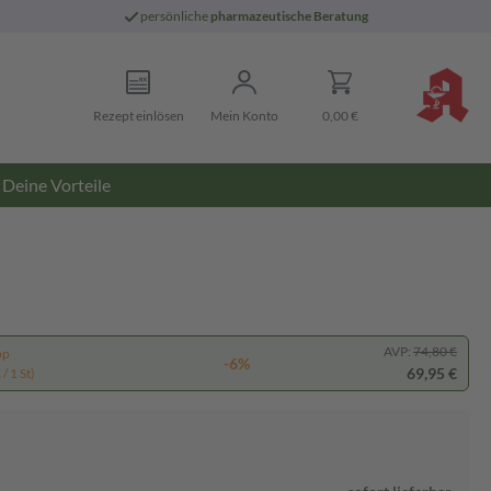
persönliche
pharmazeutische Beratung
Rezept einlösen
Mein Konto
0,00 €
Deine Vorteile
AVP:
74,80 €
pp
-6%
69,95 €
/ 1 St)