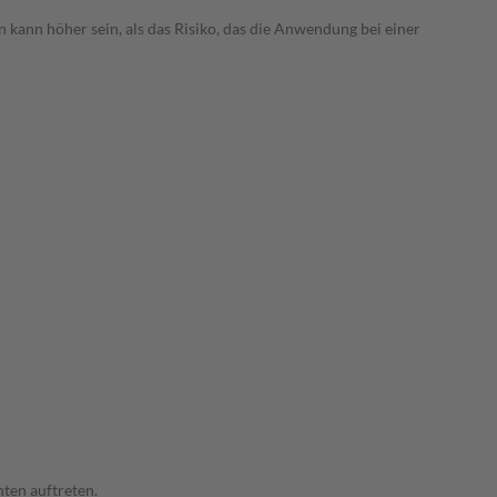
 kann höher sein, als das Risiko, das die Anwendung bei einer
ten auftreten.