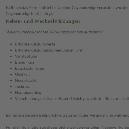
Ist Ihnen das Arzneimittel trotz einer Gegenanzeige verordnet worden
Gegenanzeige in sich birgt.
Neben- und Wechselwirkungen
Welche unerwünschten Wirkungen können auftreten?
Erhöhte Kalziumwerte
Erhöhte Kalziumausscheidung im Urin
Verstopfung
Blähungen
Bauchschmerzen
Übelkeit
Nesselsucht
Juckreiz
Hautausschlag
Verschiebung des Säure-Basen-Gleichgewichts im Blut zur alkali
Bemerken Sie eine Befindlichkeitsstörung oder Veränderung während 
Für die Information an dieser Stelle werden vor allem Nebenwirkunge