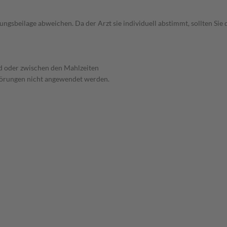
gsbeilage abweichen. Da der Arzt sie individuell abstimmt, sollten Si
 oder zwischen den Mahlzeiten
törungen nicht angewendet werden.