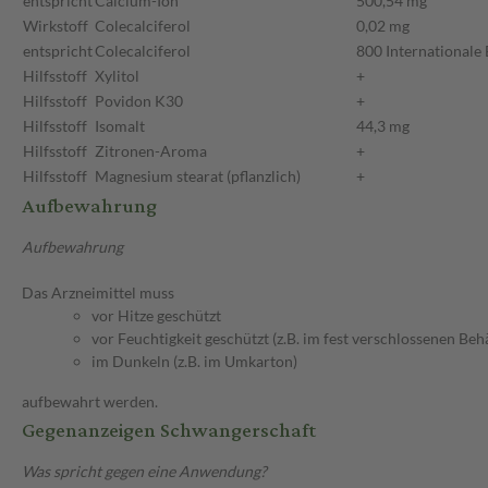
entspricht
Calcium-Ion
500,54 mg
Wirkstoff
Colecalciferol
0,02 mg
entspricht
Colecalciferol
800 Internationale 
Hilfsstoff
Xylitol
+
Hilfsstoff
Povidon K30
+
Hilfsstoff
Isomalt
44,3 mg
Hilfsstoff
Zitronen-Aroma
+
Hilfsstoff
Magnesium stearat (pflanzlich)
+
Aufbewahrung
Aufbewahrung
Das Arzneimittel muss
vor Hitze geschützt
vor Feuchtigkeit geschützt (z.B. im fest verschlossenen Behä
im Dunkeln (z.B. im Umkarton)
aufbewahrt werden.
Gegenanzeigen Schwangerschaft
Was spricht gegen eine Anwendung?