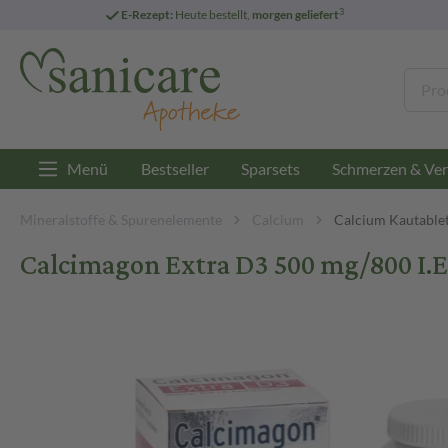
3
E-Rezept:
Heute bestellt,
morgen geliefert
Menü
Bestseller
Sparsets
Schmerzen & Ver
Mineralstoffe & Spurenelemente
Calcium
Calcium Kautable
Calcimagon Extra D3 500 mg/800 I.E.