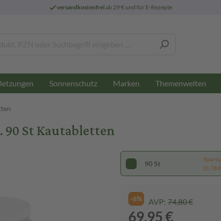
versandkostenfrei
ab 29 € und für E-Rezepte
letzungen
Sonnenschutz
Marken
Themenwelten
tten
 90 St Kautabletten
Sparti
90 St
(0,78 € 
-6%
AVP:
74,80 €
69,95 €