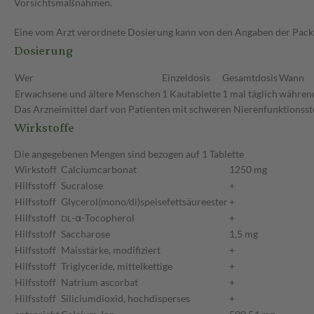
Vorsichtsmaßnahmen.
Eine vom Arzt verordnete Dosierung kann von den Angaben der Packun
Dosierung
Wer
Einzeldosis
Gesamtdosis
Wann
Erwachsene und ältere Menschen
1 Kautablette
1 mal täglich
während
Das Arzneimittel darf von Patienten mit schweren Nierenfunktionss
Wirkstoffe
Die angegebenen Mengen sind bezogen auf 1 Tablette
Wirkstoff
Calciumcarbonat
1250 mg
Hilfsstoff
Sucralose
+
Hilfsstoff
Glycerol(mono/di)speisefettsäureester
+
Hilfsstoff
-α-Tocopherol
+
DL
Hilfsstoff
Saccharose
1,5 mg
Hilfsstoff
Maisstärke, modifiziert
+
Hilfsstoff
Triglyceride, mittelkettige
+
Hilfsstoff
Natrium ascorbat
+
Hilfsstoff
Siliciumdioxid, hochdisperses
+