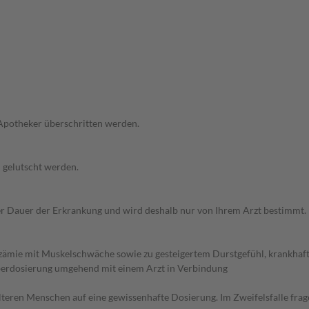
 Apotheker überschritten werden.
h gelutscht werden.
r Dauer der Erkrankung und wird deshalb nur von Ihrem Arzt bestimmt.
lzämie mit Muskelschwäche sowie zu gesteigertem Durstgefühl, krankhaf
Überdosierung umgehend mit einem Arzt in Verbindung
d älteren Menschen auf eine gewissenhafte Dosierung. Im Zweifelsfalle f