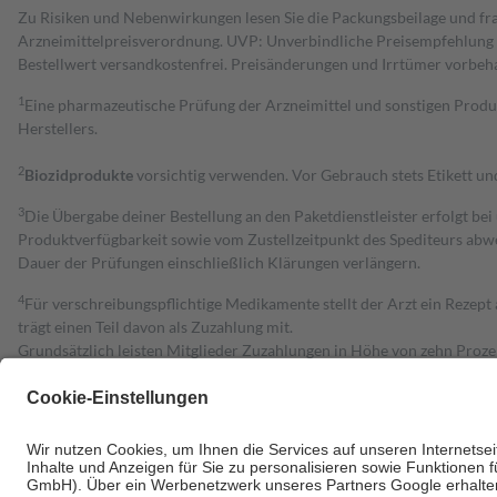
Zu Risiken und Nebenwirkungen lesen Sie die Packungsbeilage und fra
Arzneimittelpreisverordnung. UVP: Unverbindliche Preisempfehlung de
Bestell­wert versand­kosten­frei. Preisänderungen und Irrtümer vorbeh
1
Eine pharmazeutische Prüfung der Arzneimittel und sonstigen Pro
Herstellers.
2
Biozidprodukte
vorsichtig verwenden. Vor Gebrauch stets Etikett u
3
Die Übergabe deiner Bestellung an den Paketdienstleister erfolgt bei
Produktverfügbarkeit sowie vom Zustellzeitpunkt des Spediteurs abwe
Dauer der Prüfungen einschließlich Klärungen verlängern.
4
Für verschreibungspflichtige Medikamente stellt der Arzt ein Rezept 
trägt einen Teil davon als Zuzahlung mit.
Grundsätzlich leisten Mitglieder Zuzahlungen in Höhe von zehn Proz
zu entrichten.
Diese Regeln gelten grundsätzlich auch für Online-Apotheken.
Bei Heilmitteln und häuslicher Krankenpflege beträgt die Zuzahlung 
Um das Engagement der Versicherten für ihre eigene Gesundheit zu stä
• Kindern und Jugendlichen bis zum vollendeten 18. Lebensjahr mit
• Untersuchungen zur Vorsorge und Früherkennung, die von der GKV