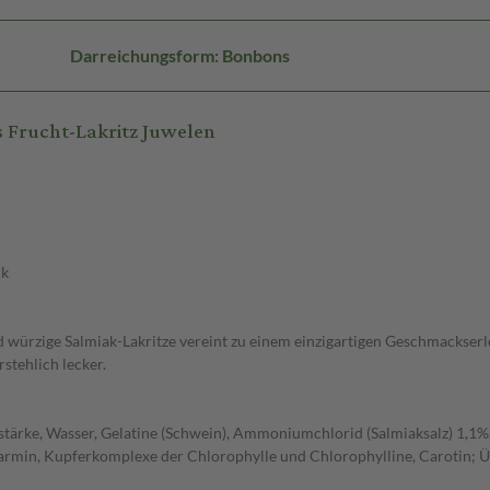
Darreichungsform: Bonbons
 Frucht-Lakritz Juwelen
ck
ürzige Salmiak-Lakritze vereint zu einem einzigartigen Geschmackserlebn
stehlich lecker.
lstärke, Wasser, Gelatine (Schwein), Ammoniumchlorid (Salmiaksalz) 1,1%,
s Karmin, Kupferkomplexe der Chlorophylle und Chlorophylline, Carotin;