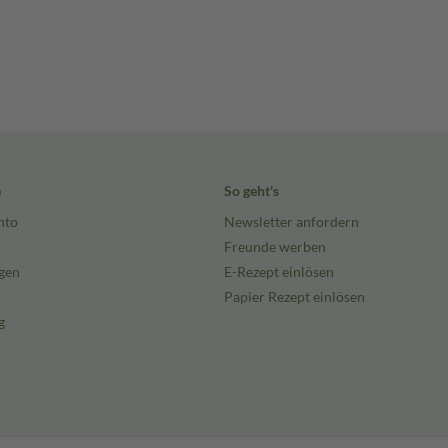
e
So geht's
nto
Newsletter anfordern
Freunde werben
gen
E-Rezept einlösen
Papier Rezept einlösen
g