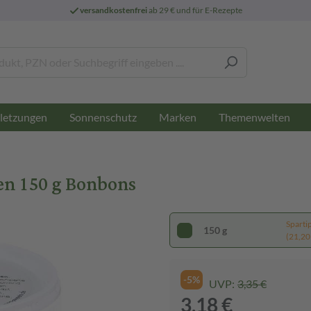
versandkostenfrei
ab 29 € und für E-Rezepte
letzungen
Sonnenschutz
Marken
Themenwelten
en 150 g Bonbons
Sparti
150 g
(21,20 
-5%
UVP:
3,35 €
3,18 €