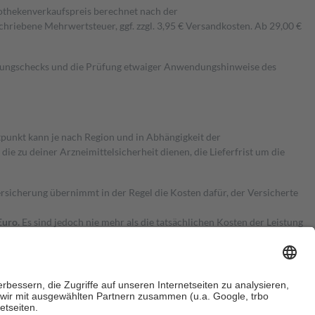
pothekenverkaufspreis berechnet nach der
hriebene Mehrwertsteuer, ggf. zzgl. 3,95 € Versandkosten. Ab 29,00 €
kungschecks und die Prüfung etwaiger Anwendungshinweise des
itpunkt kann je nach Region und in Abhängigkeit der
 zu deiner Arzneimittelsicherheit dienen, die Lieferfrist um die
ersicherung übernimmt in der Regel die Kosten dafür, der Versicherte
Euro.
Es sind jedoch nie mehr als die tatsächlichen Kosten der Leistung
e Zuzahlungen
an bei: