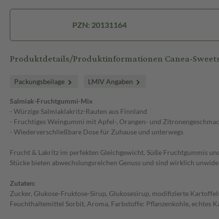
PZN: 20131164
Produktdetails/Produktinformationen Canea-Sweets
Packungsbeilage
LMIV Angaben
Salmiak-Fruchtgummi-Mix
- Würzige Salmiaklakritz-Rauten aus Finnland
- Fruchtiges Weingummi mit Apfel-, Orangen- und Zitronengeschma
- Wiederverschließbare Dose für Zuhause und unterwegs
Frucht & Lakritz im perfekten Gleichgewicht. Süße Fruchtgummis und w
Stücke bieten abwechslungsreichen Genuss und sind wirklich unwider
Zutaten:
Zucker, Glukose-Fruktose-Sirup, Glukosesirup, modifizierte Kartoffe
Feuchthaltemittel Sorbit, Aroma, Farbstoffe: Pflanzenkohle, echte