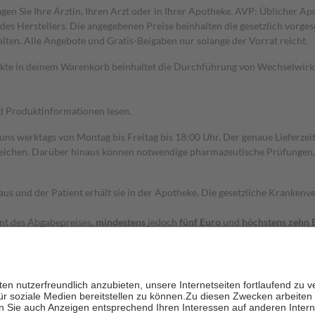
gen Sie Ihre Ärztin, Ihren Arzt oder in Ihrer Apotheke. AVP: Üblicher A
s Herstellers. Die angegebenen Preise beinhalten die gesetzlich vorgesc
alten. Alle Angebote und Gratis-Beigaben nur solange der Vorrat reicht.
dukte in deinem Warenkorb beinhaltet die Durchführung von Wechselwir
nd Produktinformationen lesen.
 uns werktags von Montag bis Freitag bis 18:00 Uhr. Der genaue Lieferze
ichen. Darüber hinaus können notwendige pharmazeutische Prüfungen, die
aus und der Patient erhält sie in der Apotheke. Die gesetzliche Krankenv
ent des Abgabepreises,
mindestens
jedoch
fünf Euro
und
höchstens zehn 
zehn Prozent der Kosten sowie zehn Euro je Verordnung.
rken und die besondere Stellung der Familie zu unterstützen, fallen
kein
 Ausnahme der Fahrkosten
 getragen werden