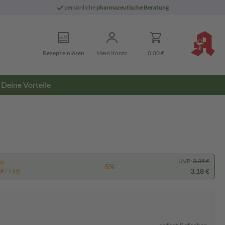
persönliche
pharmazeutische Beratung
Rezept einlösen
Mein Konto
0,00 €
Deine Vorteile
UVP:
3,35 €
pp
-5%
3,18 €
€ / 1 kg)