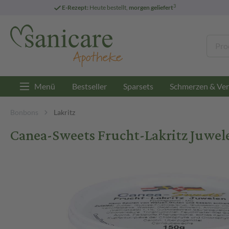
3
E-Rezept:
Heute bestellt,
morgen geliefert
Menü
Bestseller
Sparsets
Schmerzen & Ver
Bonbons
Lakritz
Canea-Sweets Frucht-Lakritz Juwel