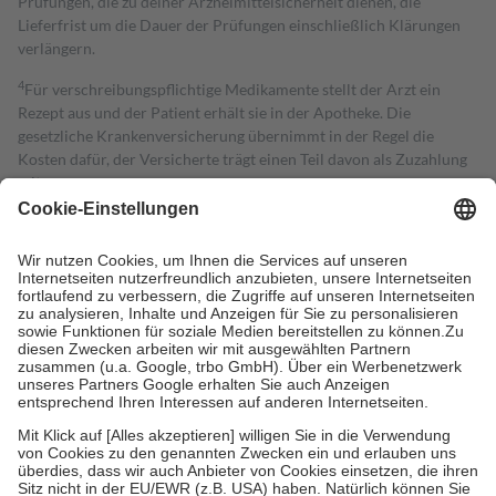
Prüfungen, die zu deiner Arzneimittelsicherheit dienen, die
Lieferfrist um die Dauer der Prüfungen einschließlich Klärungen
verlängern.
4
Für verschreibungspflichtige Medikamente stellt der Arzt ein
Rezept aus und der Patient erhält sie in der Apotheke. Die
gesetzliche Krankenversicherung übernimmt in der Regel die
Kosten dafür, der Versicherte trägt einen Teil davon als Zuzahlung
mit.
Grundsätzlich leisten Mitglieder Zuzahlungen in Höhe von zehn
Prozent des Abgabepreises,
mindestens
jedoch
fünf Euro
und
höchstens zehn Euro.
Es sind jedoch nie mehr als die tatsächlichen
Kosten der Leistung zu entrichten.
Diese Regeln gelten grundsätzlich auch für Online-Apotheken.
Bei Heilmitteln und häuslicher Krankenpflege beträgt die
Zuzahlung zehn Prozent der Kosten sowie zehn Euro je
Verordnung.
Um das Engagement der Versicherten für ihre eigene Gesundheit zu
stärken und die besondere Stellung der Familie zu unterstützen,
fallen
keine Zuzahlungen
an bei:
• Kindern und Jugendlichen bis zum vollendeten 18. Lebensjahr
mit Ausnahme der Fahrkosten