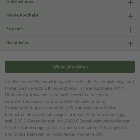
Unternehmen
Meine Apotheke
So geht's
Rechtliches
Widerruf erklären
Zu Risiken und Nebenwirkungen lesen Sie die Packungsbeilage und
fragen Sie Ihre Ärztin, Ihren Arzt oder in Ihrer Apotheke. AVP:
Üblicher Apothekenverkaufspreis berechnet nach der
Arzneimittelpreisverordnung. UVP: Unverbindliche
Preisempfehlung des Herstellers. Die angegebenen Preise
beinhalten die gesetzlich vorgeschriebene Mehrwertsteuer, ggf.
zzgl. 3,95 € Versandkosten. Ab 29,00 € Bestell­wert versand­kosten­
frei. Preisänderungen und Irrtümer vorbehalten. Alle Angebote
und Gratis-Beigaben nur solange der Vorrat reicht.