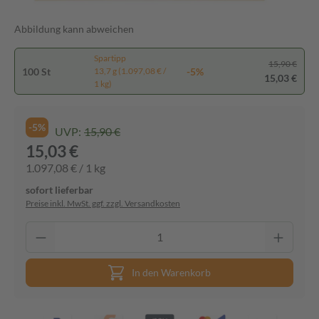
Abbildung kann abweichen
Spartipp
15,90 €
100 St
-5%
13,7 g (1.097,08 € /
15,03 €
1 kg)
-5%
UVP:
15,90 €
15,03 €
1.097,08 € / 1 kg
sofort lieferbar
Preise inkl. MwSt. ggf. zzgl. Versandkosten
In den Warenkorb