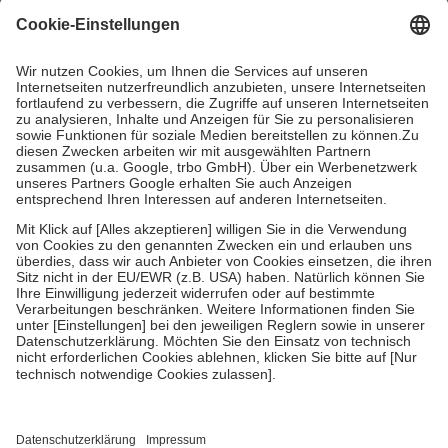
mit.
Grundsätzlich leisten Mitglieder Zuzahlungen in Höhe von zehn
Prozent des Abgabepreises,
mindestens
jedoch
fünf Euro
und
höchstens zehn Euro.
Es sind jedoch nie mehr als die tatsächlichen
Kosten der Leistung zu entrichten.
Diese Regeln gelten grundsätzlich auch für Online-Apotheken.
Bei Heilmitteln und häuslicher Krankenpflege beträgt die
Zuzahlung zehn Prozent der Kosten sowie zehn Euro je
Verordnung.
Um das Engagement der Versicherten für ihre eigene Gesundheit zu
stärken und die besondere Stellung der Familie zu unterstützen,
fallen
keine Zuzahlungen
an bei:
• Kindern und Jugendlichen bis zum vollendeten 18. Lebensjahr
mit Ausnahme der Fahrkosten
• Untersuchungen zur Vorsorge und Früherkennung, die von der
GKV getragen werden
• empfohlenen Schutzimpfungen
• Harn- und Blutteststreifen
Wir nutzen Trusted Shops als unabhängigen Dienstleister für die
Einholung von Bewertungen. Trusted Shops hat Maßnahmen
getroffen, um sicherzustellen, dass es sich um echte Bewertungen