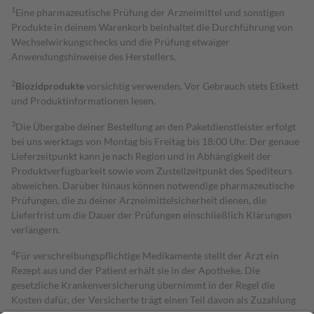
1
Eine pharmazeutische Prüfung der Arzneimittel und sonstigen
Produkte in deinem Warenkorb beinhaltet die Durchführung von
Wechselwirkungschecks und die Prüfung etwaiger
Anwendungshinweise des Herstellers.
2
Biozidprodukte
vorsichtig verwenden. Vor Gebrauch stets Etikett
und Produktinformationen lesen.
3
Die Übergabe deiner Bestellung an den Paketdienstleister erfolgt
bei uns werktags von Montag bis Freitag bis 18:00 Uhr. Der genaue
Lieferzeitpunkt kann je nach Region und in Abhängigkeit der
Produktverfügbarkeit sowie vom Zustellzeitpunkt des Spediteurs
abweichen. Darüber hinaus können notwendige pharmazeutische
Prüfungen, die zu deiner Arzneimittelsicherheit dienen, die
Lieferfrist um die Dauer der Prüfungen einschließlich Klärungen
verlängern.
4
Für verschreibungspflichtige Medikamente stellt der Arzt ein
Rezept aus und der Patient erhält sie in der Apotheke. Die
gesetzliche Krankenversicherung übernimmt in der Regel die
Kosten dafür, der Versicherte trägt einen Teil davon als Zuzahlung