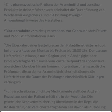
1
Eine pharmazeutische Prüfung der Arzneimittel und sonstigen
Produkte in deinem Warenkorb beinhaltet die Durchführung von
Wechselwirkungschecks und die Prüfung etwaiger
Anwendungshinweise des Herstellers.
2
Biozidprodukte
vorsichtig verwenden. Vor Gebrauch stets Etikett
und Produktinformationen lesen.
3
Die Übergabe deiner Bestellung an den Paketdienstleister erfolgt
bei uns werktags von Montag bis Freitag bis 18:00 Uhr. Der genaue
Lieferzeitpunkt kann je nach Region und in Abhängigkeit der
Produktverfügbarkeit sowie vom Zustellzeitpunkt des Spediteurs
abweichen. Darüber hinaus können notwendige pharmazeutische
Prüfungen, die zu deiner Arzneimittelsicherheit dienen, die
Lieferfrist um die Dauer der Prüfungen einschließlich Klärungen
verlängern.
4
Für verschreibungspflichtige Medikamente stellt der Arzt ein
Rezept aus und der Patient erhält sie in der Apotheke. Die
gesetzliche Krankenversicherung übernimmt in der Regel die
Kosten dafür, der Versicherte trägt einen Teil davon als Zuzahlung