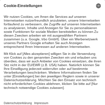
mit.
Grundsätzlich leisten Mitglieder Zuzahlungen in Höhe von zehn
Prozent des Abgabepreises,
mindestens
jedoch
fünf Euro
und
höchstens zehn Euro.
Es sind jedoch nie mehr als die tatsächlichen
Kosten der Leistung zu entrichten.
Diese Regeln gelten grundsätzlich auch für Online-Apotheken.
Bei Heilmitteln und häuslicher Krankenpflege beträgt die
Zuzahlung zehn Prozent der Kosten sowie zehn Euro je
Verordnung.
Um das Engagement der Versicherten für ihre eigene Gesundheit zu
stärken und die besondere Stellung der Familie zu unterstützen,
fallen
keine Zuzahlungen
an bei:
• Kindern und Jugendlichen bis zum vollendeten 18. Lebensjahr
mit Ausnahme der Fahrkosten
• Untersuchungen zur Vorsorge und Früherkennung, die von der
GKV getragen werden
• empfohlenen Schutzimpfungen
• Harn- und Blutteststreifen
Wir nutzen Trusted Shops als unabhängigen Dienstleister für die
Einholung von Bewertungen. Trusted Shops hat Maßnahmen
getroffen, um sicherzustellen, dass es sich um echte Bewertungen