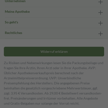
Unternehmen
Meine Apotheke
So geht's
Rechtliches
Widerruf erklären
Zu Risiken und Nebenwirkungen lesen Sie die Packungsbeilage und
fragen Sie Ihre Ärztin, Ihren Arzt oder in Ihrer Apotheke. AVP:
Üblicher Apothekenverkaufspreis berechnet nach der
Arzneimittelpreisverordnung. UVP: Unverbindliche
Preisempfehlung des Herstellers. Die angegebenen Preise
beinhalten die gesetzlich vorgeschriebene Mehrwertsteuer, ggf.
zzgl. 3,95 € Versandkosten. Ab 29,00 € Bestell­wert versand­kosten­
frei. Preisänderungen und Irrtümer vorbehalten. Alle Angebote
und Gratis-Beigaben nur solange der Vorrat reicht.