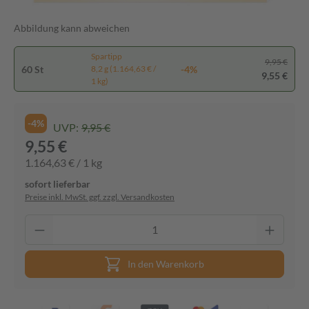
Abbildung kann abweichen
Spartipp
9,95 €
60 St
-4%
8,2 g (1.164,63 € /
9,55 €
1 kg)
-4%
UVP:
9,95 €
9,55 €
1.164,63 € / 1 kg
sofort lieferbar
Preise inkl. MwSt. ggf. zzgl. Versandkosten
In den Warenkorb