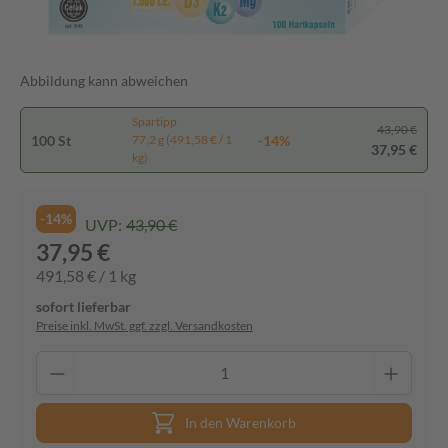
Abbildung kann abweichen
Spartipp
43,90 €
100 St
-14%
77,2 g (491,58 € / 1
37,95 €
kg)
-14%
UVP:
43,90 €
37,95 €
491,58 € / 1 kg
sofort lieferbar
Preise inkl. MwSt. ggf. zzgl. Versandkosten
In den Warenkorb