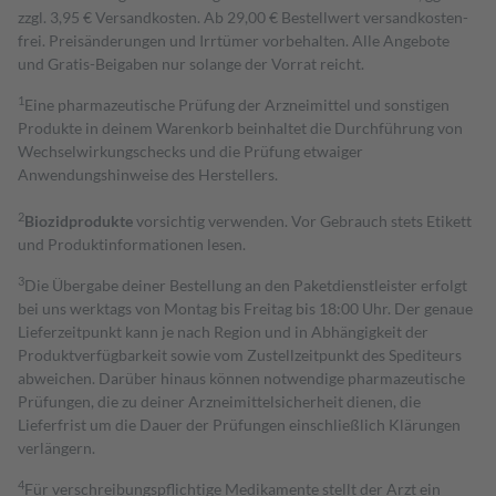
zzgl. 3,95 € Versandkosten. Ab 29,00 € Bestell­wert versand­kosten­
frei. Preisänderungen und Irrtümer vorbehalten. Alle Angebote
und Gratis-Beigaben nur solange der Vorrat reicht.
1
Eine pharmazeutische Prüfung der Arzneimittel und sonstigen
Produkte in deinem Warenkorb beinhaltet die Durchführung von
Wechselwirkungschecks und die Prüfung etwaiger
Anwendungshinweise des Herstellers.
2
Biozidprodukte
vorsichtig verwenden. Vor Gebrauch stets Etikett
und Produktinformationen lesen.
3
Die Übergabe deiner Bestellung an den Paketdienstleister erfolgt
bei uns werktags von Montag bis Freitag bis 18:00 Uhr. Der genaue
Lieferzeitpunkt kann je nach Region und in Abhängigkeit der
Produktverfügbarkeit sowie vom Zustellzeitpunkt des Spediteurs
abweichen. Darüber hinaus können notwendige pharmazeutische
Prüfungen, die zu deiner Arzneimittelsicherheit dienen, die
Lieferfrist um die Dauer der Prüfungen einschließlich Klärungen
verlängern.
4
Für verschreibungspflichtige Medikamente stellt der Arzt ein