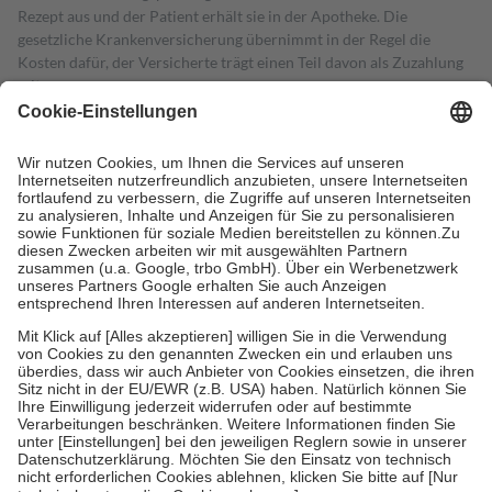
Rezept aus und der Patient erhält sie in der Apotheke. Die
gesetzliche Krankenversicherung übernimmt in der Regel die
Kosten dafür, der Versicherte trägt einen Teil davon als Zuzahlung
mit.
Grundsätzlich leisten Mitglieder Zuzahlungen in Höhe von zehn
Prozent des Abgabepreises,
mindestens
jedoch
fünf Euro
und
höchstens zehn Euro.
Es sind jedoch nie mehr als die tatsächlichen
Kosten der Leistung zu entrichten.
Diese Regeln gelten grundsätzlich auch für Online-Apotheken.
Bei Heilmitteln und häuslicher Krankenpflege beträgt die
Zuzahlung zehn Prozent der Kosten sowie zehn Euro je
Verordnung.
Um das Engagement der Versicherten für ihre eigene Gesundheit zu
stärken und die besondere Stellung der Familie zu unterstützen,
fallen
keine Zuzahlungen
an bei:
• Kindern und Jugendlichen bis zum vollendeten 18. Lebensjahr
mit Ausnahme der Fahrkosten
• Untersuchungen zur Vorsorge und Früherkennung, die von der
GKV getragen werden
• empfohlenen Schutzimpfungen
• Harn- und Blutteststreifen