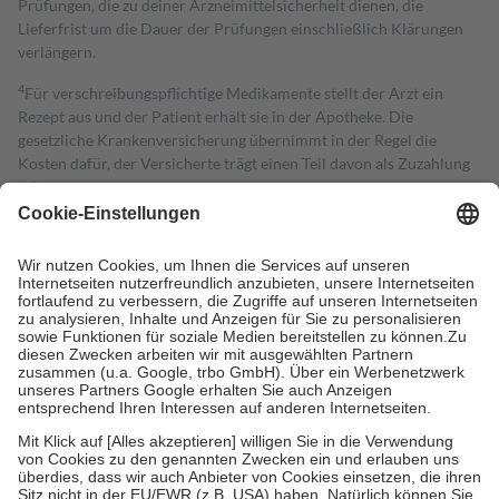
Prüfungen, die zu deiner Arzneimittelsicherheit dienen, die
Lieferfrist um die Dauer der Prüfungen einschließlich Klärungen
verlängern.
4
Für verschreibungspflichtige Medikamente stellt der Arzt ein
Rezept aus und der Patient erhält sie in der Apotheke. Die
gesetzliche Krankenversicherung übernimmt in der Regel die
Kosten dafür, der Versicherte trägt einen Teil davon als Zuzahlung
mit.
Grundsätzlich leisten Mitglieder Zuzahlungen in Höhe von zehn
Prozent des Abgabepreises,
mindestens
jedoch
fünf Euro
und
höchstens zehn Euro.
Es sind jedoch nie mehr als die tatsächlichen
Kosten der Leistung zu entrichten.
Diese Regeln gelten grundsätzlich auch für Online-Apotheken.
Bei Heilmitteln und häuslicher Krankenpflege beträgt die
Zuzahlung zehn Prozent der Kosten sowie zehn Euro je
Verordnung.
Um das Engagement der Versicherten für ihre eigene Gesundheit zu
stärken und die besondere Stellung der Familie zu unterstützen,
fallen
keine Zuzahlungen
an bei:
• Kindern und Jugendlichen bis zum vollendeten 18. Lebensjahr
mit Ausnahme der Fahrkosten