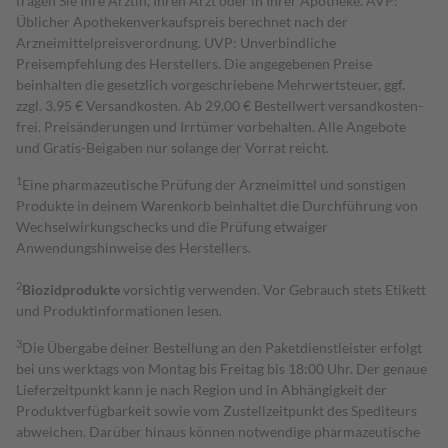
fragen Sie Ihre Ärztin, Ihren Arzt oder in Ihrer Apotheke. AVP:
Üblicher Apothekenverkaufspreis berechnet nach der
Arzneimittelpreisverordnung. UVP: Unverbindliche
Preisempfehlung des Herstellers. Die angegebenen Preise
beinhalten die gesetzlich vorgeschriebene Mehrwertsteuer, ggf.
zzgl. 3,95 € Versandkosten. Ab 29,00 € Bestell­wert versand­kosten­
frei. Preisänderungen und Irrtümer vorbehalten. Alle Angebote
und Gratis-Beigaben nur solange der Vorrat reicht.
1
Eine pharmazeutische Prüfung der Arzneimittel und sonstigen
Produkte in deinem Warenkorb beinhaltet die Durchführung von
Wechselwirkungschecks und die Prüfung etwaiger
Anwendungshinweise des Herstellers.
2
Biozidprodukte
vorsichtig verwenden. Vor Gebrauch stets Etikett
und Produktinformationen lesen.
3
Die Übergabe deiner Bestellung an den Paketdienstleister erfolgt
bei uns werktags von Montag bis Freitag bis 18:00 Uhr. Der genaue
Lieferzeitpunkt kann je nach Region und in Abhängigkeit der
Produktverfügbarkeit sowie vom Zustellzeitpunkt des Spediteurs
abweichen. Darüber hinaus können notwendige pharmazeutische