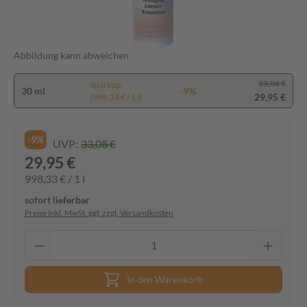
Abbildung kann abweichen
33,08 €
Spartipp
30 ml
-9%
29,95 €
(998,33 € / 1 l)
-9%
UVP:
33,08 €
29,95 €
998,33 € / 1 l
sofort lieferbar
Preise inkl. MwSt. ggf. zzgl. Versandkosten
In den Warenkorb