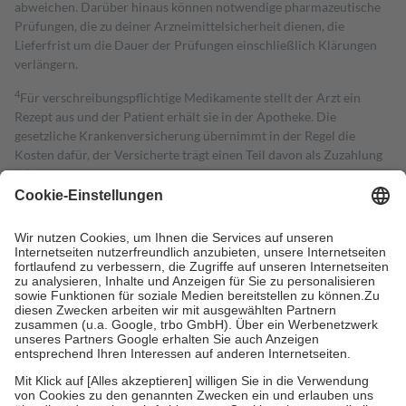
abweichen. Darüber hinaus können notwendige pharmazeutische
Prüfungen, die zu deiner Arzneimittelsicherheit dienen, die
Lieferfrist um die Dauer der Prüfungen einschließlich Klärungen
verlängern.
4
Für verschreibungspflichtige Medikamente stellt der Arzt ein
Rezept aus und der Patient erhält sie in der Apotheke. Die
gesetzliche Krankenversicherung übernimmt in der Regel die
Kosten dafür, der Versicherte trägt einen Teil davon als Zuzahlung
mit.
Grundsätzlich leisten Mitglieder Zuzahlungen in Höhe von zehn
Prozent des Abgabepreises,
mindestens
jedoch
fünf Euro
und
höchstens zehn Euro.
Es sind jedoch nie mehr als die tatsächlichen
Kosten der Leistung zu entrichten.
Diese Regeln gelten grundsätzlich auch für Online-Apotheken.
Bei Heilmitteln und häuslicher Krankenpflege beträgt die
Zuzahlung zehn Prozent der Kosten sowie zehn Euro je
Verordnung.
Um das Engagement der Versicherten für ihre eigene Gesundheit zu
stärken und die besondere Stellung der Familie zu unterstützen,
fallen
keine Zuzahlungen
an bei:
• Kindern und Jugendlichen bis zum vollendeten 18. Lebensjahr