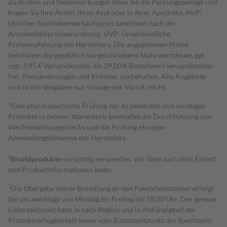
Zu Risiken und Nebenwirkungen lesen Sie die Packungsbeilage und
fragen Sie Ihre Ärztin, Ihren Arzt oder in Ihrer Apotheke. AVP:
Üblicher Apothekenverkaufspreis berechnet nach der
Arzneimittelpreisverordnung. UVP: Unverbindliche
Preisempfehlung des Herstellers. Die angegebenen Preise
beinhalten die gesetzlich vorgeschriebene Mehrwertsteuer, ggf.
zzgl. 3,95 € Versandkosten. Ab 29,00 € Bestell­wert versand­kosten­
frei. Preisänderungen und Irrtümer vorbehalten. Alle Angebote
und Gratis-Beigaben nur solange der Vorrat reicht.
1
Eine pharmazeutische Prüfung der Arzneimittel und sonstigen
Produkte in deinem Warenkorb beinhaltet die Durchführung von
Wechselwirkungschecks und die Prüfung etwaiger
Anwendungshinweise des Herstellers.
2
Biozidprodukte
vorsichtig verwenden. Vor Gebrauch stets Etikett
und Produktinformationen lesen.
3
Die Übergabe deiner Bestellung an den Paketdienstleister erfolgt
bei uns werktags von Montag bis Freitag bis 18:00 Uhr. Der genaue
Lieferzeitpunkt kann je nach Region und in Abhängigkeit der
Produktverfügbarkeit sowie vom Zustellzeitpunkt des Spediteurs