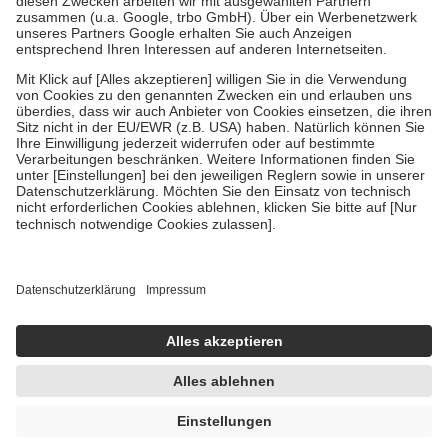
Verordnung.
Um das Engagement der Versicherten für ihre eigene Gesundheit zu
stärken und die besondere Stellung der Familie zu unterstützen,
fallen
keine Zuzahlungen
an bei:
• Kindern und Jugendlichen bis zum vollendeten 18. Lebensjahr
mit Ausnahme der Fahrkosten
• Untersuchungen zur Vorsorge und Früherkennung, die von der
GKV getragen werden
• empfohlenen Schutzimpfungen
• Harn- und Blutteststreifen
Wir nutzen Trusted Shops als unabhängigen Dienstleister für die
Einholung von Bewertungen. Trusted Shops hat Maßnahmen
getroffen, um sicherzustellen, dass es sich um echte Bewertungen
handelt. Mehr Informationen findest du hier:
https://help.etrusted.com/hc/de/articles/4419944605341
Einige Bilder und Inhalte wurden unter Zuhilfenahme künstlicher
Intelligenz erstellt.
UVP:
16,95 €