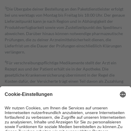
3
Die Übergabe deiner Bestellung an den Paketdienstleister erfolgt
bei uns werktags von Montag bis Freitag bis 18:00 Uhr. Der genaue
Lieferzeitpunkt kann je nach Region und in Abhängigkeit der
Produktverfügbarkeit sowie vom Zustellzeitpunkt des Spediteurs
abweichen. Darüber hinaus können notwendige pharmazeutische
Prüfungen, die zu deiner Arzneimittelsicherheit dienen, die
Lieferfrist um die Dauer der Prüfungen einschließlich Klärungen
verlängern.
4
Für verschreibungspflichtige Medikamente stellt der Arzt ein
Rezept aus und der Patient erhält sie in der Apotheke. Die
gesetzliche Krankenversicherung übernimmt in der Regel die
Kosten dafür, der Versicherte trägt einen Teil davon als Zuzahlung
mit.
Grundsätzlich leisten Mitglieder Zuzahlungen in Höhe von zehn
Prozent des Abgabepreises,
mindestens
jedoch
fünf Euro
und
höchstens zehn Euro.
Es sind jedoch nie mehr als die tatsächlichen
Kosten der Leistung zu entrichten.
Diese Regeln gelten grundsätzlich auch für Online-Apotheken.
Bei Heilmitteln und häuslicher Krankenpflege beträgt die
Zuzahlung zehn Prozent der Kosten sowie zehn Euro je