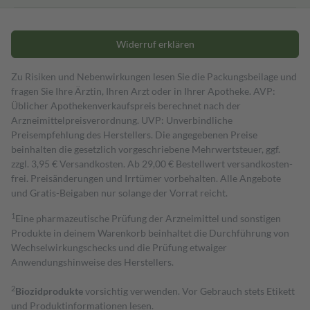
Widerruf erklären
Zu Risiken und Nebenwirkungen lesen Sie die Packungsbeilage und
fragen Sie Ihre Ärztin, Ihren Arzt oder in Ihrer Apotheke. AVP:
Üblicher Apothekenverkaufspreis berechnet nach der
Arzneimittelpreisverordnung. UVP: Unverbindliche
Preisempfehlung des Herstellers. Die angegebenen Preise
beinhalten die gesetzlich vorgeschriebene Mehrwertsteuer, ggf.
zzgl. 3,95 € Versandkosten. Ab 29,00 € Bestell­wert versand­kosten­
frei. Preisänderungen und Irrtümer vorbehalten. Alle Angebote
und Gratis-Beigaben nur solange der Vorrat reicht.
1
Eine pharmazeutische Prüfung der Arzneimittel und sonstigen
Produkte in deinem Warenkorb beinhaltet die Durchführung von
Wechselwirkungschecks und die Prüfung etwaiger
Anwendungshinweise des Herstellers.
2
Biozidprodukte
vorsichtig verwenden. Vor Gebrauch stets Etikett
und Produktinformationen lesen.