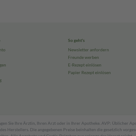
e
So geht's
nto
Newsletter anfordern
Freunde werben
gen
E-Rezept einlösen
Papier Rezept einlösen
g
gen Sie Ihre Ärztin, Ihren Arzt oder in Ihrer Apotheke. AVP: Üblicher A
s Herstellers. Die angegebenen Preise beinhalten die gesetzlich vorgesc
alten. Alle Angebote und Gratis-Beigaben nur solange der Vorrat reicht.