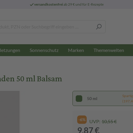
versandkostenfrei
ab 29 € und für E-Rezepte
letzungen
Sonnenschutz
Marken
Themenwelten
nden 50 ml Balsam
Sparti
50 ml
(197,40
-6%
UVP:
10,55 €
9,87 €