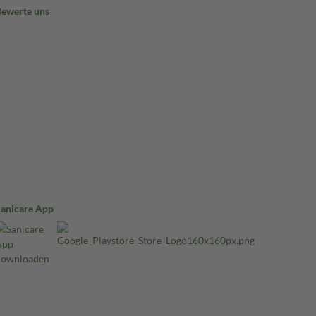
Bewerte uns
Sanicare App