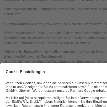
1
Eine pharmazeutische Prüfung der Arzneimittel und sonstigen Pro
Herstellers.
2
Biozidprodukte
vorsichtig verwenden. Vor Gebrauch stets Etikett u
3
Die Übergabe deiner Bestellung an den Paketdienstleister erfolgt bei
Produktverfügbarkeit sowie vom Zustellzeitpunkt des Spediteurs abwe
Dauer der Prüfungen einschließlich Klärungen verlängern.
4
Für verschreibungspflichtige Medikamente stellt der Arzt ein Rezept 
trägt einen Teil davon als Zuzahlung mit.
Grundsätzlich leisten Mitglieder Zuzahlungen in Höhe von zehn Proz
zu entrichten.
Diese Regeln gelten grundsätzlich auch für Online-Apotheken.
Bei Heilmitteln und häuslicher Krankenpflege beträgt die Zuzahlung 
Um das Engagement der Versicherten für ihre eigene Gesundheit zu stä
• Kindern und Jugendlichen bis zum vollendeten 18. Lebensjahr mit
• Untersuchungen zur Vorsorge und Früherkennung, die von der GKV
• empfohlenen Schutzimpfungen
• Harn- und Blutteststreifen