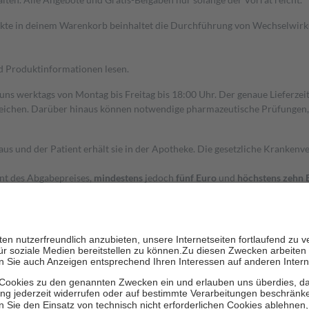
dukte in deinem Warenkorb beinhaltet die Durchführung von Wechselwir
nd Produktinformationen lesen.
 uns werktags von Montag bis Freitag bis 18:00 Uhr. Der genaue Lieferze
ichen. Darüber hinaus können notwendige pharmazeutische Prüfungen, die
aus und der Patient erhält sie in der Apotheke. Die gesetzliche Krankenv
ent des Abgabepreises,
mindestens
jedoch
fünf Euro
und
höchstens zehn 
zehn Prozent der Kosten sowie zehn Euro je Verordnung.
rken und die besondere Stellung der Familie zu unterstützen, fallen
kein
 Ausnahme der Fahrkosten
 getragen werden