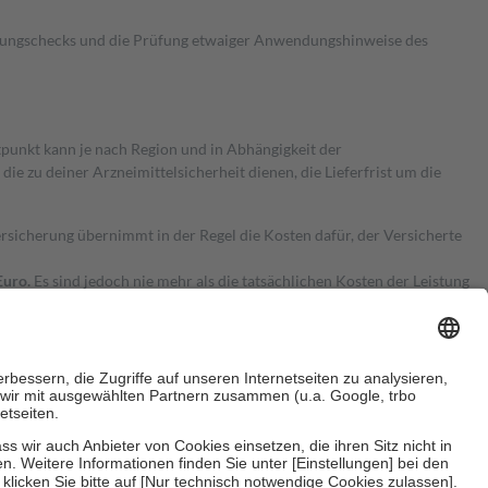
kungschecks und die Prüfung etwaiger Anwendungshinweise des
itpunkt kann je nach Region und in Abhängigkeit der
 zu deiner Arzneimittelsicherheit dienen, die Lieferfrist um die
ersicherung übernimmt in der Regel die Kosten dafür, der Versicherte
Euro.
Es sind jedoch nie mehr als die tatsächlichen Kosten der Leistung
e Zuzahlungen
an bei: