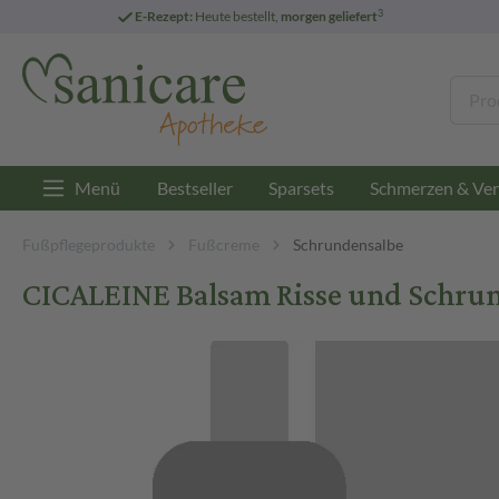
3
E-Rezept:
Heute bestellt,
morgen geliefert
Menü
Bestseller
Sparsets
Schmerzen & Ver
Fußpflegeprodukte
Fußcreme
Schrundensalbe
CICALEINE Balsam Risse und Schru