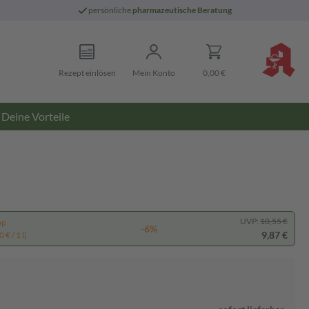
persönliche
pharmazeutische Beratung
Rezept einlösen
Mein Konto
0,00 €
Deine Vorteile
UVP:
10,55 €
pp
-6%
9,87 €
 € / 1 l)