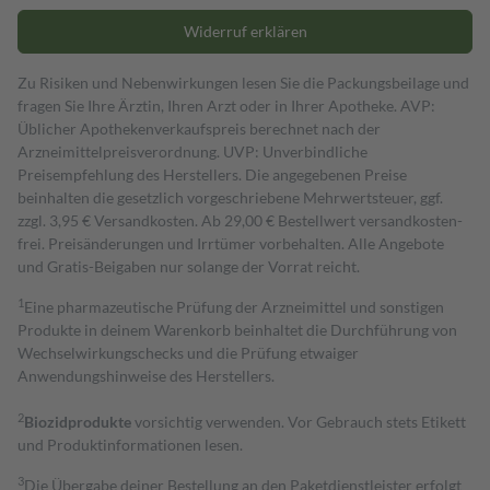
Widerruf erklären
Zu Risiken und Nebenwirkungen lesen Sie die Packungsbeilage und
fragen Sie Ihre Ärztin, Ihren Arzt oder in Ihrer Apotheke. AVP:
Üblicher Apothekenverkaufspreis berechnet nach der
Arzneimittelpreisverordnung. UVP: Unverbindliche
Preisempfehlung des Herstellers. Die angegebenen Preise
beinhalten die gesetzlich vorgeschriebene Mehrwertsteuer, ggf.
zzgl. 3,95 € Versandkosten. Ab 29,00 € Bestell­wert versand­kosten­
frei. Preisänderungen und Irrtümer vorbehalten. Alle Angebote
und Gratis-Beigaben nur solange der Vorrat reicht.
1
Eine pharmazeutische Prüfung der Arzneimittel und sonstigen
Produkte in deinem Warenkorb beinhaltet die Durchführung von
Wechselwirkungschecks und die Prüfung etwaiger
Anwendungshinweise des Herstellers.
2
Biozidprodukte
vorsichtig verwenden. Vor Gebrauch stets Etikett
und Produktinformationen lesen.
3
Die Übergabe deiner Bestellung an den Paketdienstleister erfolgt