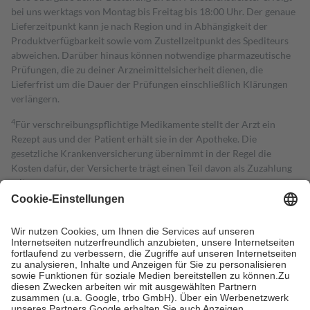
bei uns werktags von Montag bis Freitag bis 18:00 Uhr. Der genaue
Lieferzeitpunkt kann je nach Region und in Abhängigkeit der
Produktverfügbarkeit sowie vom Zustellzeitpunkt des Spediteurs
abweichen. Darüber hinaus können notwendige pharmazeutische
Prüfungen, die zu deiner Arzneimittelsicherheit dienen, die
Lieferfrist um die Dauer der Prüfungen einschließlich Klärungen
verlängern.
4
Für verschreibungspflichtige Medikamente stellt der Arzt ein
Rezept aus und der Patient erhält sie in der Apotheke. Die
gesetzliche Krankenversicherung übernimmt in der Regel die
Kosten dafür, der Versicherte trägt einen Teil davon als Zuzahlung
mit.
Grundsätzlich leisten Mitglieder Zuzahlungen in Höhe von zehn
Prozent des Abgabepreises,
mindestens
jedoch
fünf Euro
und
höchstens zehn Euro.
Es sind jedoch nie mehr als die tatsächlichen
Kosten der Leistung zu entrichten.
Diese Regeln gelten grundsätzlich auch für Online-Apotheken.
Bei Heilmitteln und häuslicher Krankenpflege beträgt die
Zuzahlung zehn Prozent der Kosten sowie zehn Euro je
Verordnung.