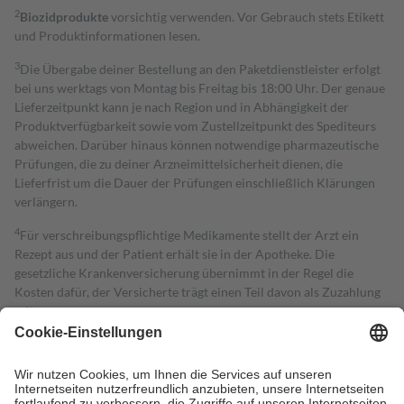
2
Biozidprodukte
vorsichtig verwenden. Vor Gebrauch stets Etikett
und Produktinformationen lesen.
3
Die Übergabe deiner Bestellung an den Paketdienstleister erfolgt
bei uns werktags von Montag bis Freitag bis 18:00 Uhr. Der genaue
Lieferzeitpunkt kann je nach Region und in Abhängigkeit der
Produktverfügbarkeit sowie vom Zustellzeitpunkt des Spediteurs
abweichen. Darüber hinaus können notwendige pharmazeutische
Prüfungen, die zu deiner Arzneimittelsicherheit dienen, die
Lieferfrist um die Dauer der Prüfungen einschließlich Klärungen
verlängern.
4
Für verschreibungspflichtige Medikamente stellt der Arzt ein
Rezept aus und der Patient erhält sie in der Apotheke. Die
gesetzliche Krankenversicherung übernimmt in der Regel die
Kosten dafür, der Versicherte trägt einen Teil davon als Zuzahlung
mit.
Grundsätzlich leisten Mitglieder Zuzahlungen in Höhe von zehn
Prozent des Abgabepreises,
mindestens
jedoch
fünf Euro
und
höchstens zehn Euro.
Es sind jedoch nie mehr als die tatsächlichen
Kosten der Leistung zu entrichten.