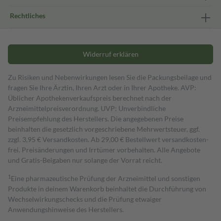
Rechtliches
Widerruf erklären
Zu Risiken und Nebenwirkungen lesen Sie die Packungsbeilage und
fragen Sie Ihre Ärztin, Ihren Arzt oder in Ihrer Apotheke. AVP:
Üblicher Apothekenverkaufspreis berechnet nach der
Arzneimittelpreisverordnung. UVP: Unverbindliche
Preisempfehlung des Herstellers. Die angegebenen Preise
beinhalten die gesetzlich vorgeschriebene Mehrwertsteuer, ggf.
zzgl. 3,95 € Versandkosten. Ab 29,00 € Bestell­wert versand­kosten­
frei. Preisänderungen und Irrtümer vorbehalten. Alle Angebote
und Gratis-Beigaben nur solange der Vorrat reicht.
1
Eine pharmazeutische Prüfung der Arzneimittel und sonstigen
Produkte in deinem Warenkorb beinhaltet die Durchführung von
Wechselwirkungschecks und die Prüfung etwaiger
Anwendungshinweise des Herstellers.