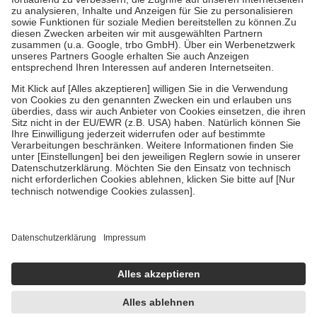
Diese Regeln gelten grundsätzlich auch für Online-Apotheken.
Bei Heilmitteln und häuslicher Krankenpflege beträgt die
Zuzahlung zehn Prozent der Kosten sowie zehn Euro je
Verordnung.
Um das Engagement der Versicherten für ihre eigene Gesundheit zu
stärken und die besondere Stellung der Familie zu unterstützen,
fallen
keine Zuzahlungen
an bei:
• Kindern und Jugendlichen bis zum vollendeten 18. Lebensjahr
mit Ausnahme der Fahrkosten
• Untersuchungen zur Vorsorge und Früherkennung, die von der
GKV getragen werden
• empfohlenen Schutzimpfungen
• Harn- und Blutteststreifen
Wir nutzen Trusted Shops als unabhängigen Dienstleister für die
Einholung von Bewertungen. Trusted Shops hat Maßnahmen
getroffen, um sicherzustellen, dass es sich um echte Bewertungen
handelt. Mehr Informationen findest du hier:
https://help.etrusted.com/hc/de/articles/4419944605341
Einige Bilder und Inhalte wurden unter Zuhilfenahme künstlicher
Intelligenz erstellt.