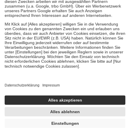
Zuzahlung zehn Prozent der Kosten sowie zehn Euro je
Verordnung.
Um das Engagement der Versicherten für ihre eigene Gesundheit zu
stärken und die besondere Stellung der Familie zu unterstützen,
fallen
keine Zuzahlungen
an bei:
• Kindern und Jugendlichen bis zum vollendeten 18. Lebensjahr
mit Ausnahme der Fahrkosten
• Untersuchungen zur Vorsorge und Früherkennung, die von der
GKV getragen werden
• empfohlenen Schutzimpfungen
• Harn- und Blutteststreifen
Wir nutzen Trusted Shops als unabhängigen Dienstleister für die
Einholung von Bewertungen. Trusted Shops hat Maßnahmen
getroffen, um sicherzustellen, dass es sich um echte Bewertungen
handelt. Mehr Informationen findest du hier:
https://help.etrusted.com/hc/de/articles/4419944605341
Einige Bilder und Inhalte wurden unter Zuhilfenahme künstlicher
Intelligenz erstellt.
AVP:
13,45 €