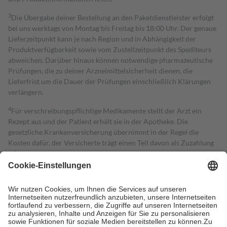
3
Die Übergabe deiner Bestellung an den Paketdienstleister erfolgt
bei uns werktags von Montag bis Freitag bis 18:00 Uhr. Der genaue
Lieferzeitpunkt kann je nach Region und in Abhängigkeit der
Produktverfügbarkeit sowie vom Zustellzeitpunkt des Spediteurs
abweichen. Darüber hinaus können notwendige pharmazeutische
Prüfungen, die zu deiner Arzneimittelsicherheit dienen, die
Lieferfrist um die Dauer der Prüfungen einschließlich Klärungen
verlängern.
4
Für verschreibungspflichtige Medikamente stellt der Arzt ein
Rezept aus und der Patient erhält sie in der Apotheke. Die
gesetzliche Krankenversicherung übernimmt in der Regel die
Kosten dafür, der Versicherte trägt einen Teil davon als Zuzahlung
mit.
Grundsätzlich leisten Mitglieder Zuzahlungen in Höhe von zehn
Prozent des Abgabepreises,
mindestens
jedoch
fünf Euro
und
höchstens zehn Euro.
Es sind jedoch nie mehr als die tatsächlichen
Kosten der Leistung zu entrichten.
Diese Regeln gelten grundsätzlich auch für Online-Apotheken.
Bei Heilmitteln und häuslicher Krankenpflege beträgt die