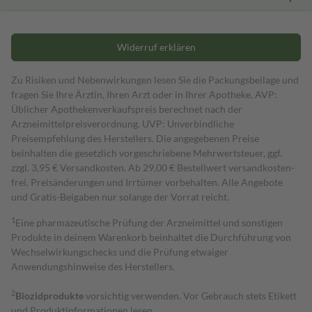
Widerruf erklären
Zu Risiken und Nebenwirkungen lesen Sie die Packungsbeilage und
fragen Sie Ihre Ärztin, Ihren Arzt oder in Ihrer Apotheke. AVP:
Üblicher Apothekenverkaufspreis berechnet nach der
Arzneimittelpreisverordnung. UVP: Unverbindliche
Preisempfehlung des Herstellers. Die angegebenen Preise
beinhalten die gesetzlich vorgeschriebene Mehrwertsteuer, ggf.
zzgl. 3,95 € Versandkosten. Ab 29,00 € Bestell­wert versand­kosten­
frei. Preisänderungen und Irrtümer vorbehalten. Alle Angebote
und Gratis-Beigaben nur solange der Vorrat reicht.
1
Eine pharmazeutische Prüfung der Arzneimittel und sonstigen
Produkte in deinem Warenkorb beinhaltet die Durchführung von
Wechselwirkungschecks und die Prüfung etwaiger
Anwendungshinweise des Herstellers.
2
Biozidprodukte
vorsichtig verwenden. Vor Gebrauch stets Etikett
und Produktinformationen lesen.