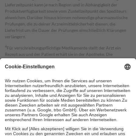
Lieferzeitpunkt kann je nach Region und in Abhängigkeit der
Produktverfügbarkeit sowie vom Zustellzeitpunkt des Spediteurs
abweichen. Darüber hinaus können notwendige pharmazeutische
Prüfungen, die zu deiner Arzneimittelsicherheit dienen, die
Lieferfrist um die Dauer der Prüfungen einschließlich Klärungen
verlängern.
4
Für verschreibungspflichtige Medikamente stellt der Arzt ein
Rezept aus und der Patient erhält sie in der Apotheke. Die
gesetzliche Krankenversicherung übernimmt in der Regel die
Kosten dafür, der Versicherte trägt einen Teil davon als Zuzahlung
mit.
Grundsätzlich leisten Mitglieder Zuzahlungen in Höhe von zehn
Prozent des Abgabepreises,
mindestens
jedoch
fünf Euro
und
höchstens zehn Euro.
Es sind jedoch nie mehr als die tatsächlichen
Kosten der Leistung zu entrichten.
Diese Regeln gelten grundsätzlich auch für Online-Apotheken.
Bei Heilmitteln und häuslicher Krankenpflege beträgt die
Zuzahlung zehn Prozent der Kosten sowie zehn Euro je
Verordnung.
Um das Engagement der Versicherten für ihre eigene Gesundheit zu