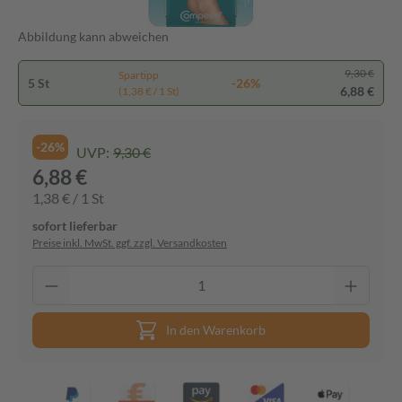
Abbildung kann abweichen
9,30 €
Spartipp
5 St
-26%
6,88 €
(1,38 € / 1 St)
-26%
UVP:
9,30 €
6,88 €
1,38 € / 1 St
sofort lieferbar
Preise inkl. MwSt. ggf. zzgl. Versandkosten
In den Warenkorb