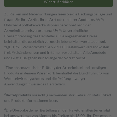
Widerruf erklären
Zu Risiken und Nebenwirkungen lesen Sie die Packungsbeilage und
fragen Sie Ihre Ärztin, Ihren Arzt oder in Ihrer Apotheke. AVP:
Üblicher Apothekenverkaufspreis berechnet nach der
Arzneimittelpreisverordnung. UVP: Unverbindliche
Preisempfehlung des Herstellers. Die angegebenen Preise
beinhalten die gesetzlich vorgeschriebene Mehrwertsteuer, ggf.
zzgl. 3,95 € Versandkosten. Ab 29,00 € Bestell­wert versand­kosten­
frei. Preisänderungen und Irrtümer vorbehalten. Alle Angebote
und Gratis-Beigaben nur solange der Vorrat reicht.
1
Eine pharmazeutische Prüfung der Arzneimittel und sonstigen
Produkte in deinem Warenkorb beinhaltet die Durchführung von
Wechselwirkungschecks und die Prüfung etwaiger
Anwendungshinweise des Herstellers.
2
Biozidprodukte
vorsichtig verwenden. Vor Gebrauch stets Etikett
und Produktinformationen lesen.
3
Die Übergabe deiner Bestellung an den Paketdienstleister erfolgt
bei uns werktags von Montag bis Freitag bis 18:00 Uhr. Der genaue