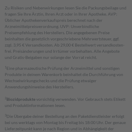
Zu Risiken und Nebenwirkungen lesen Sie die Packungsbeilage und
fragen Sie Ihre Ärztin, Ihren Arzt oder in Ihrer Apotheke. AVP:
Üblicher Apothekenverkaufspreis berechnet nach der
Arzneimittelpreisverordnung. UVP: Unverbindliche
Preisempfehlung des Herstellers. Die angegebenen Preise
beinhalten die gesetzlich vorgeschriebene Mehrwertsteuer, ggf.
zzgl. 3,95 € Versandkosten. Ab 29,00 € Bestell­wert versand­kosten­
frei. Preisänderungen und Irrtümer vorbehalten. Alle Angebote
und Gratis-Beigaben nur solange der Vorrat reicht.
1
Eine pharmazeutische Prüfung der Arzneimittel und sonstigen
Produkte in deinem Warenkorb beinhaltet die Durchführung von
Wechselwirkungschecks und die Prüfung etwaiger
Anwendungshinweise des Herstellers.
2
Biozidprodukte
vorsichtig verwenden. Vor Gebrauch stets Etikett
und Produktinformationen lesen.
3
Die Übergabe deiner Bestellung an den Paketdienstleister erfolgt
bei uns werktags von Montag bis Freitag bis 18:00 Uhr. Der genaue
Lieferzeitpunkt kann je nach Region und in Abhängigkeit der