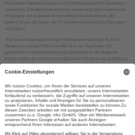
Produktverfügbarkeit sowie vom Zustellzeitpunkt des Spediteurs
abweichen. Darüber hinaus können notwendige pharmazeutische
Prüfungen, die zu deiner Arzneimittelsicherheit dienen, die
Lieferfrist um die Dauer der Prüfungen einschließlich Klärungen
verlängern.
4
Für verschreibungspflichtige Medikamente stellt der Arzt ein
Rezept aus und der Patient erhält sie in der Apotheke. Die
gesetzliche Krankenversicherung übernimmt in der Regel die
Kosten dafür, der Versicherte trägt einen Teil davon als Zuzahlung
mit.
Grundsätzlich leisten Mitglieder Zuzahlungen in Höhe von zehn
Prozent des Abgabepreises,
mindestens
jedoch
fünf Euro
und
höchstens zehn Euro.
Es sind jedoch nie mehr als die tatsächlichen
Kosten der Leistung zu entrichten.
Diese Regeln gelten grundsätzlich auch für Online-Apotheken.
Bei Heilmitteln und häuslicher Krankenpflege beträgt die
Zuzahlung zehn Prozent der Kosten sowie zehn Euro je
Verordnung.
Um das Engagement der Versicherten für ihre eigene Gesundheit zu
stärken und die besondere Stellung der Familie zu unterstützen,
fallen
keine Zuzahlungen
an bei: