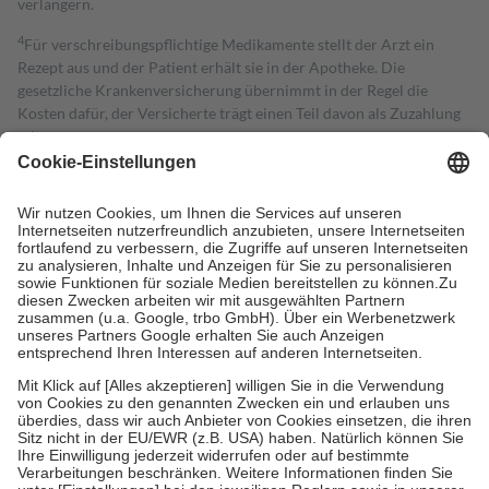
verlängern.
4
Für verschreibungspflichtige Medikamente stellt der Arzt ein
Rezept aus und der Patient erhält sie in der Apotheke. Die
gesetzliche Krankenversicherung übernimmt in der Regel die
Kosten dafür, der Versicherte trägt einen Teil davon als Zuzahlung
mit.
Grundsätzlich leisten Mitglieder Zuzahlungen in Höhe von zehn
Prozent des Abgabepreises,
mindestens
jedoch
fünf Euro
und
höchstens zehn Euro.
Es sind jedoch nie mehr als die tatsächlichen
Kosten der Leistung zu entrichten.
Diese Regeln gelten grundsätzlich auch für Online-Apotheken.
Bei Heilmitteln und häuslicher Krankenpflege beträgt die
Zuzahlung zehn Prozent der Kosten sowie zehn Euro je
Verordnung.
Um das Engagement der Versicherten für ihre eigene Gesundheit zu
stärken und die besondere Stellung der Familie zu unterstützen,
fallen
keine Zuzahlungen
an bei:
• Kindern und Jugendlichen bis zum vollendeten 18. Lebensjahr
mit Ausnahme der Fahrkosten
• Untersuchungen zur Vorsorge und Früherkennung, die von der
GKV getragen werden