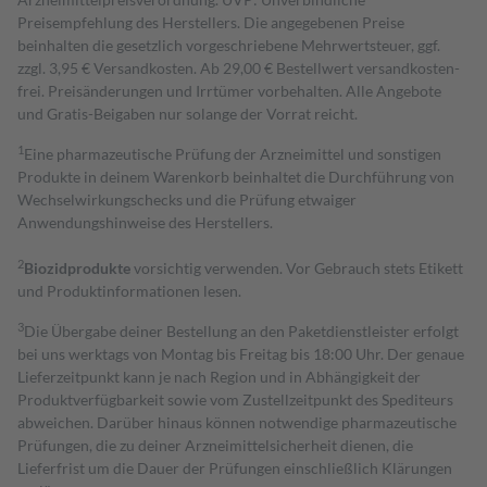
Preisempfehlung des Herstellers. Die angegebenen Preise
beinhalten die gesetzlich vorgeschriebene Mehrwertsteuer, ggf.
zzgl. 3,95 € Versandkosten. Ab 29,00 € Bestell­wert versand­kosten­
frei. Preisänderungen und Irrtümer vorbehalten. Alle Angebote
und Gratis-Beigaben nur solange der Vorrat reicht.
1
Eine pharmazeutische Prüfung der Arzneimittel und sonstigen
Produkte in deinem Warenkorb beinhaltet die Durchführung von
Wechselwirkungschecks und die Prüfung etwaiger
Anwendungshinweise des Herstellers.
2
Biozidprodukte
vorsichtig verwenden. Vor Gebrauch stets Etikett
und Produktinformationen lesen.
3
Die Übergabe deiner Bestellung an den Paketdienstleister erfolgt
bei uns werktags von Montag bis Freitag bis 18:00 Uhr. Der genaue
Lieferzeitpunkt kann je nach Region und in Abhängigkeit der
Produktverfügbarkeit sowie vom Zustellzeitpunkt des Spediteurs
abweichen. Darüber hinaus können notwendige pharmazeutische
Prüfungen, die zu deiner Arzneimittelsicherheit dienen, die
Lieferfrist um die Dauer der Prüfungen einschließlich Klärungen