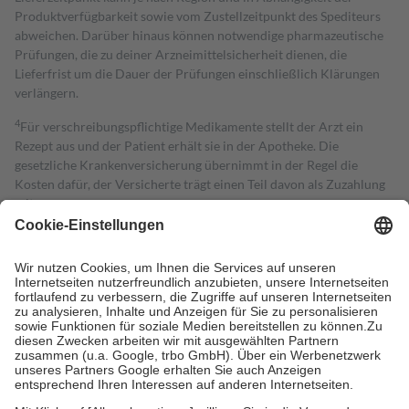
Produktverfügbarkeit sowie vom Zustellzeitpunkt des Spediteurs
abweichen. Darüber hinaus können notwendige pharmazeutische
Prüfungen, die zu deiner Arzneimittelsicherheit dienen, die
Lieferfrist um die Dauer der Prüfungen einschließlich Klärungen
verlängern.
4
Für verschreibungspflichtige Medikamente stellt der Arzt ein
Rezept aus und der Patient erhält sie in der Apotheke. Die
gesetzliche Krankenversicherung übernimmt in der Regel die
Kosten dafür, der Versicherte trägt einen Teil davon als Zuzahlung
mit.
Grundsätzlich leisten Mitglieder Zuzahlungen in Höhe von zehn
Prozent des Abgabepreises,
mindestens
jedoch
fünf Euro
und
höchstens zehn Euro.
Es sind jedoch nie mehr als die tatsächlichen
Kosten der Leistung zu entrichten.
Diese Regeln gelten grundsätzlich auch für Online-Apotheken.
Bei Heilmitteln und häuslicher Krankenpflege beträgt die
Zuzahlung zehn Prozent der Kosten sowie zehn Euro je
Verordnung.
Um das Engagement der Versicherten für ihre eigene Gesundheit zu
stärken und die besondere Stellung der Familie zu unterstützen,