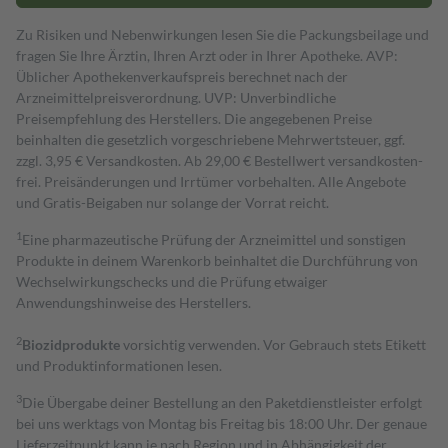
Zu Risiken und Nebenwirkungen lesen Sie die Packungsbeilage und
fragen Sie Ihre Ärztin, Ihren Arzt oder in Ihrer Apotheke. AVP:
Üblicher Apothekenverkaufspreis berechnet nach der
Arzneimittelpreisverordnung. UVP: Unverbindliche
Preisempfehlung des Herstellers. Die angegebenen Preise
beinhalten die gesetzlich vorgeschriebene Mehrwertsteuer, ggf.
zzgl. 3,95 € Versandkosten. Ab 29,00 € Bestell­wert versand­kosten­
frei. Preisänderungen und Irrtümer vorbehalten. Alle Angebote
und Gratis-Beigaben nur solange der Vorrat reicht.
1
Eine pharmazeutische Prüfung der Arzneimittel und sonstigen
Produkte in deinem Warenkorb beinhaltet die Durchführung von
Wechselwirkungschecks und die Prüfung etwaiger
Anwendungshinweise des Herstellers.
2
Biozidprodukte
vorsichtig verwenden. Vor Gebrauch stets Etikett
und Produktinformationen lesen.
3
Die Übergabe deiner Bestellung an den Paketdienstleister erfolgt
bei uns werktags von Montag bis Freitag bis 18:00 Uhr. Der genaue
Lieferzeitpunkt kann je nach Region und in Abhängigkeit der