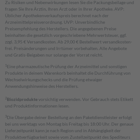
Zu Risiken und Nebenwirkungen lesen Sie die Packungsbeilage und
fragen Sie Ihre Ärztin, Ihren Arzt oder in Ihrer Apotheke. AVP:
Üblicher Apothekenverkaufspreis berechnet nach der
Arzneimittelpreisverordnung. UVP: Unverbindliche
Preisempfehlung des Herstellers. Die angegebenen Preise
beinhalten die gesetzlich vorgeschriebene Mehrwertsteuer, ggf.
zzgl. 3,95 € Versandkosten. Ab 29,00 € Bestell­wert versand­kosten­
frei. Preisänderungen und Irrtümer vorbehalten. Alle Angebote
und Gratis-Beigaben nur solange der Vorrat reicht.
1
Eine pharmazeutische Prüfung der Arzneimittel und sonstigen
Produkte in deinem Warenkorb beinhaltet die Durchführung von
Wechselwirkungschecks und die Prüfung etwaiger
Anwendungshinweise des Herstellers.
2
Biozidprodukte
vorsichtig verwenden. Vor Gebrauch stets Etikett
und Produktinformationen lesen.
3
Die Übergabe deiner Bestellung an den Paketdienstleister erfolgt
bei uns werktags von Montag bis Freitag bis 18:00 Uhr. Der genaue
Lieferzeitpunkt kann je nach Region und in Abhängigkeit der
Produktverfügbarkeit sowie vom Zustellzeitpunkt des Spediteurs