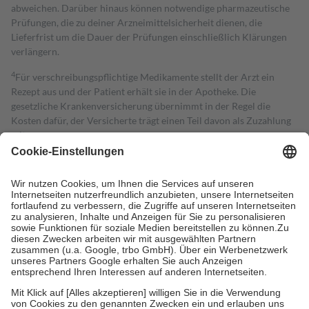
abweichen. Darüber hinaus können notwendige pharmazeutische
Prüfungen, die zu deiner Arzneimittelsicherheit dienen, die
Lieferfrist um die Dauer der Prüfungen einschließlich Klärungen
verlängern.
4
Für verschreibungspflichtige Medikamente stellt der Arzt ein
Rezept aus und der Patient erhält sie in der Apotheke. Die
gesetzliche Krankenversicherung übernimmt in der Regel die
Kosten dafür, der Versicherte trägt einen Teil davon als Zuzahlung
mit.
Grundsätzlich leisten Mitglieder Zuzahlungen in Höhe von zehn
Prozent des Abgabepreises,
mindestens
jedoch
fünf Euro
und
höchstens zehn Euro.
Es sind jedoch nie mehr als die tatsächlichen
Kosten der Leistung zu entrichten.
Diese Regeln gelten grundsätzlich auch für Online-Apotheken.
Bei Heilmitteln und häuslicher Krankenpflege beträgt die
Zuzahlung zehn Prozent der Kosten sowie zehn Euro je
Verordnung.
Um das Engagement der Versicherten für ihre eigene Gesundheit zu
stärken und die besondere Stellung der Familie zu unterstützen,
fallen
keine Zuzahlungen
an bei:
• Kindern und Jugendlichen bis zum vollendeten 18. Lebensjahr