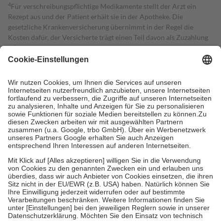
4
Für verschreibungspflichtige Medikamente stellt der Arzt ein
Rezept aus und der Patient erhält sie in der Apotheke. Die
gesetzliche Krankenversicherung übernimmt in der Regel die
Kosten dafür, der Versicherte trägt einen Teil davon als Zuzahlung
mit.
Grundsätzlich leisten Mitglieder Zuzahlungen in Höhe von zehn
Prozent des Abgabepreises,
mindestens
jedoch
fünf Euro
und
höchstens zehn Euro.
Es sind jedoch nie mehr als die tatsächlichen
Kosten der Leistung zu entrichten.
Diese Regeln gelten grundsätzlich auch für Online-Apotheken.
Bei Heilmitteln und häuslicher Krankenpflege beträgt die
Zuzahlung zehn Prozent der Kosten sowie zehn Euro je
Verordnung.
Um das Engagement der Versicherten für ihre eigene Gesundheit zu
stärken und die besondere Stellung der Familie zu unterstützen,
fallen
keine Zuzahlungen
an bei:
• Kindern und Jugendlichen bis zum vollendeten 18. Lebensjahr
mit Ausnahme der Fahrkosten
• Untersuchungen zur Vorsorge und Früherkennung, die von der
GKV getragen werden
• empfohlenen Schutzimpfungen