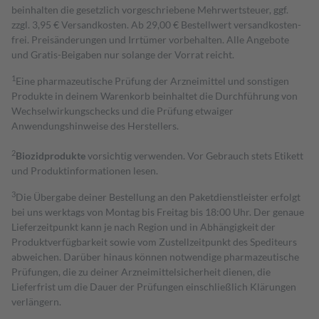
beinhalten die gesetzlich vorgeschriebene Mehrwertsteuer, ggf.
zzgl. 3,95 € Versandkosten. Ab 29,00 € Bestell­wert versand­kosten­
frei. Preisänderungen und Irrtümer vorbehalten. Alle Angebote
und Gratis-Beigaben nur solange der Vorrat reicht.
1
Eine pharmazeutische Prüfung der Arzneimittel und sonstigen
Produkte in deinem Warenkorb beinhaltet die Durchführung von
Wechselwirkungschecks und die Prüfung etwaiger
Anwendungshinweise des Herstellers.
2
Biozidprodukte
vorsichtig verwenden. Vor Gebrauch stets Etikett
und Produktinformationen lesen.
3
Die Übergabe deiner Bestellung an den Paketdienstleister erfolgt
bei uns werktags von Montag bis Freitag bis 18:00 Uhr. Der genaue
Lieferzeitpunkt kann je nach Region und in Abhängigkeit der
Produktverfügbarkeit sowie vom Zustellzeitpunkt des Spediteurs
abweichen. Darüber hinaus können notwendige pharmazeutische
Prüfungen, die zu deiner Arzneimittelsicherheit dienen, die
Lieferfrist um die Dauer der Prüfungen einschließlich Klärungen
verlängern.