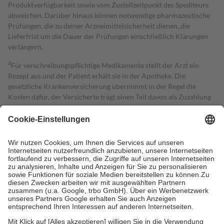
Produktverfügbarkeit sowie vom Zustellzeitpunkt des Spediteurs
abweichen. Darüber hinaus können notwendige pharmazeutische
Prüfungen, die zu deiner Arzneimittelsicherheit dienen, die
Lieferfrist um die Dauer der Prüfungen einschließlich Klärungen
verlängern.
4
Für verschreibungspflichtige Medikamente stellt der Arzt ein
Rezept aus und der Patient erhält sie in der Apotheke. Die
gesetzliche Krankenversicherung übernimmt in der Regel die
Kosten dafür, der Versicherte trägt einen Teil davon als Zuzahlung
mit.
Grundsätzlich leisten Mitglieder Zuzahlungen in Höhe von zehn
Prozent des Abgabepreises,
mindestens
jedoch
fünf Euro
und
höchstens zehn Euro.
Es sind jedoch nie mehr als die tatsächlichen
Kosten der Leistung zu entrichten.
Diese Regeln gelten grundsätzlich auch für Online-Apotheken.
Bei Heilmitteln und häuslicher Krankenpflege beträgt die
Zuzahlung zehn Prozent der Kosten sowie zehn Euro je
Verordnung.
Um das Engagement der Versicherten für ihre eigene Gesundheit zu
stärken und die besondere Stellung der Familie zu unterstützen,
fallen
keine Zuzahlungen
an bei: