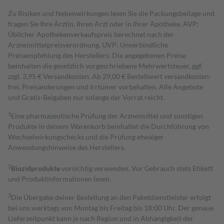
Zu Risiken und Nebenwirkungen lesen Sie die Packungsbeilage und
fragen Sie Ihre Ärztin, Ihren Arzt oder in Ihrer Apotheke. AVP:
Üblicher Apothekenverkaufspreis berechnet nach der
Arzneimittelpreisverordnung. UVP: Unverbindliche
Preisempfehlung des Herstellers. Die angegebenen Preise
beinhalten die gesetzlich vorgeschriebene Mehrwertsteuer, ggf.
zzgl. 3,95 € Versandkosten. Ab 29,00 € Bestell­wert versand­kosten­
frei. Preisänderungen und Irrtümer vorbehalten. Alle Angebote
und Gratis-Beigaben nur solange der Vorrat reicht.
1
Eine pharmazeutische Prüfung der Arzneimittel und sonstigen
Produkte in deinem Warenkorb beinhaltet die Durchführung von
Wechselwirkungschecks und die Prüfung etwaiger
Anwendungshinweise des Herstellers.
2
Biozidprodukte
vorsichtig verwenden. Vor Gebrauch stets Etikett
und Produktinformationen lesen.
3
Die Übergabe deiner Bestellung an den Paketdienstleister erfolgt
bei uns werktags von Montag bis Freitag bis 18:00 Uhr. Der genaue
Lieferzeitpunkt kann je nach Region und in Abhängigkeit der