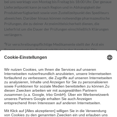
bei uns werktags von Montag bis Freitag bis 18:00 Uhr. Der genaue
Lieferzeitpunkt kann je nach Region und in Abhängigkeit der
Produktverfügbarkeit sowie vom Zustellzeitpunkt des Spediteurs
abweichen. Darüber hinaus können notwendige pharmazeutische
Prüfungen, die zu deiner Arzneimittelsicherheit dienen, die
Lieferfrist um die Dauer der Prüfungen einschließlich Klärungen
verlängern.
4
Für verschreibungspflichtige Medikamente stellt der Arzt ein
Rezept aus und der Patient erhält sie in der Apotheke. Die
gesetzliche Krankenversicherung übernimmt in der Regel die
Kosten dafür, der Versicherte trägt einen Teil davon als Zuzahlung
mit.
Grundsätzlich leisten Mitglieder Zuzahlungen in Höhe von zehn
Prozent des Abgabepreises,
mindestens
jedoch
fünf Euro
und
höchstens zehn Euro.
Es sind jedoch nie mehr als die tatsächlichen
Kosten der Leistung zu entrichten.
Diese Regeln gelten grundsätzlich auch für Online-Apotheken.
Bei Heilmitteln und häuslicher Krankenpflege beträgt die
Zuzahlung zehn Prozent der Kosten sowie zehn Euro je
Verordnung.
Um das Engagement der Versicherten für ihre eigene Gesundheit zu