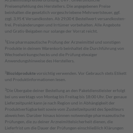
Preisempfehlung des Herstellers. Die angegebenen Preise
beinhalten die gesetzlich vorgeschriebene Mehrwertsteuer, ggf.
zzgl. 3,95 € Versandkosten. Ab 29,00 € Bestell­wert versand­kosten­
frei. Preisänderungen und Irrtümer vorbehalten. Alle Angebote
und Gratis-Beigaben nur solange der Vorrat reicht.
1
Eine pharmazeutische Prüfung der Arzneimittel und sonstigen
Produkte in deinem Warenkorb beinhaltet die Durchführung von
Wechselwirkungschecks und die Prüfung etwaiger
Anwendungshinweise des Herstellers.
2
Biozidprodukte
vorsichtig verwenden. Vor Gebrauch stets Etikett
und Produktinformationen lesen.
3
Die Übergabe deiner Bestellung an den Paketdienstleister erfolgt
bei uns werktags von Montag bis Freitag bis 18:00 Uhr. Der genaue
Lieferzeitpunkt kann je nach Region und in Abhängigkeit der
Produktverfügbarkeit sowie vom Zustellzeitpunkt des Spediteurs
abweichen. Darüber hinaus können notwendige pharmazeutische
Prüfungen, die zu deiner Arzneimittelsicherheit dienen, die
Lieferfrist um die Dauer der Prüfungen einschließlich Klärungen