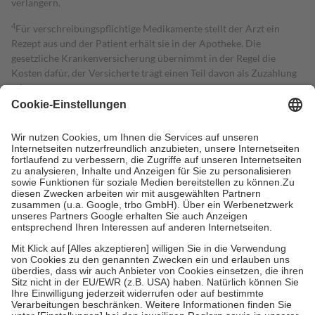
verlängern.
4
Für verschreibungspflichtige Medikamente stellt der Arzt ein
Rezept aus und der Patient erhält sie in der Apotheke. Die
gesetzliche Krankenversicherung übernimmt in der Regel die
Kosten dafür, der Versicherte trägt einen Teil davon als Zuzahlung
mit.
Grundsätzlich leisten Mitglieder Zuzahlungen in Höhe von zehn
Prozent des Abgabepreises,
mindestens
jedoch
fünf Euro
und
höchstens zehn Euro.
Es sind jedoch nie mehr als die tatsächlichen
Kosten der Leistung zu entrichten.
Diese Regeln gelten grundsätzlich auch für Online-Apotheken.
Bei Heilmitteln und häuslicher Krankenpflege beträgt die
Zuzahlung zehn Prozent der Kosten sowie zehn Euro je
Verordnung.
Um das Engagement der Versicherten für ihre eigene Gesundheit zu
stärken und die besondere Stellung der Familie zu unterstützen,
fallen
keine Zuzahlungen
an bei:
• Kindern und Jugendlichen bis zum vollendeten 18. Lebensjahr
mit Ausnahme der Fahrkosten
• Untersuchungen zur Vorsorge und Früherkennung, die von der
GKV getragen werden