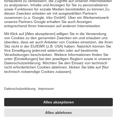
Diese Regeln gelten grundsätzlich auch für Online-Apotheken.
Bei Heilmitteln und häuslicher Krankenpflege beträgt die
Zuzahlung zehn Prozent der Kosten sowie zehn Euro je
Verordnung.
Um das Engagement der Versicherten für ihre eigene Gesundheit zu
stärken und die besondere Stellung der Familie zu unterstützen,
fallen
keine Zuzahlungen
an bei:
• Kindern und Jugendlichen bis zum vollendeten 18. Lebensjahr
mit Ausnahme der Fahrkosten
• Untersuchungen zur Vorsorge und Früherkennung, die von der
GKV getragen werden
• empfohlenen Schutzimpfungen
• Harn- und Blutteststreifen
Wir nutzen Trusted Shops als unabhängigen Dienstleister für die
Einholung von Bewertungen. Trusted Shops hat Maßnahmen
getroffen, um sicherzustellen, dass es sich um echte Bewertungen
handelt. Mehr Informationen findest du hier:
https://help.etrusted.com/hc/de/articles/4419944605341
Einige Bilder und Inhalte wurden unter Zuhilfenahme künstlicher
Intelligenz erstellt.