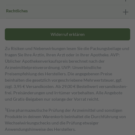
Rechtliches
Widerruf erklären
Zu Risiken und Nebenwirkungen lesen Sie die Packungsbeilage und
fragen Sie Ihre Ärztin, Ihren Arzt oder in Ihrer Apotheke. AVP:
Üblicher Apothekenverkaufspreis berechnet nach der
Arzneimittelpreisverordnung. UVP: Unverbindliche
Preisempfehlung des Herstellers. Die angegebenen Preise
beinhalten die gesetzlich vorgeschriebene Mehrwertsteuer, ggf.
zzgl. 3,95 € Versandkosten. Ab 29,00 € Bestell­wert versand­kosten­
frei. Preisänderungen und Irrtümer vorbehalten. Alle Angebote
und Gratis-Beigaben nur solange der Vorrat reicht.
1
Eine pharmazeutische Prüfung der Arzneimittel und sonstigen
Produkte in deinem Warenkorb beinhaltet die Durchführung von
Wechselwirkungschecks und die Prüfung etwaiger
Anwendungshinweise des Herstellers.