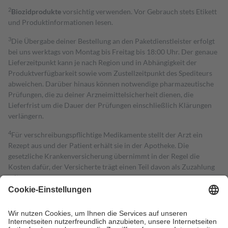
2
Biozidprodukte
vorsichtig verwenden. Vor Gebrauch stets Etikett
und Produktinformationen lesen.
3
Die Übergabe deiner Bestellung an den Paketdienstleister erfolgt
bei uns werktags von Montag bis Freitag bis 18:00 Uhr. Der genaue
Lieferzeitpunkt kann je nach Region und in Abhängigkeit der
Produktverfügbarkeit sowie vom Zustellzeitpunkt des Spediteurs
abweichen. Darüber hinaus können notwendige pharmazeutische
Prüfungen, die zu deiner Arzneimittelsicherheit dienen, die
Lieferfrist um die Dauer der Prüfungen einschließlich Klärungen
verlängern.
4
Für verschreibungspflichtige Medikamente stellt der Arzt ein
Rezept aus und der Patient erhält sie in der Apotheke. Die
gesetzliche Krankenversicherung übernimmt in der Regel die
Kosten dafür, der Versicherte trägt einen Teil davon als Zuzahlung
mit.
Grundsätzlich leisten Mitglieder Zuzahlungen in Höhe von zehn
Prozent des Abgabepreises,
mindestens
jedoch
fünf Euro
und
höchstens zehn Euro.
Es sind jedoch nie mehr als die tatsächlichen
Kosten der Leistung zu entrichten.