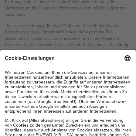
Prüfungen, die zu deiner Arzneimittelsicherheit dienen, die
Lieferfrist um die Dauer der Prüfungen einschließlich Klärungen
verlängern.
4
Für verschreibungspflichtige Medikamente stellt der Arzt ein
Rezept aus und der Patient erhält sie in der Apotheke. Die
gesetzliche Krankenversicherung übernimmt in der Regel die
Kosten dafür, der Versicherte trägt einen Teil davon als Zuzahlung
mit.
Grundsätzlich leisten Mitglieder Zuzahlungen in Höhe von zehn
Prozent des Abgabepreises,
mindestens
jedoch
fünf Euro
und
höchstens zehn Euro.
Es sind jedoch nie mehr als die tatsächlichen
Kosten der Leistung zu entrichten.
Diese Regeln gelten grundsätzlich auch für Online-Apotheken.
Bei Heilmitteln und häuslicher Krankenpflege beträgt die
Zuzahlung zehn Prozent der Kosten sowie zehn Euro je
Verordnung.
Um das Engagement der Versicherten für ihre eigene Gesundheit zu
stärken und die besondere Stellung der Familie zu unterstützen,
fallen
keine Zuzahlungen
an bei:
• Kindern und Jugendlichen bis zum vollendeten 18. Lebensjahr
mit Ausnahme der Fahrkosten