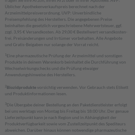
fragen Sie Ihre Ärztin, Ihren Arzt oder in Ihrer Apotheke. AVP:
Üblicher Apothekenverkaufspreis berechnet nach der
Arzneimittelpreisverordnung. UVP: Unverbindliche
Preisempfehlung des Herstellers. Die angegebenen Preise
beinhalten die gesetzlich vorgeschriebene Mehrwertsteuer, ggf.
zzgl. 3,95 € Versandkosten. Ab 29,00 € Bestell­wert versand­kosten­
frei. Preisänderungen und Irrtümer vorbehalten. Alle Angebote
und Gratis-Beigaben nur solange der Vorrat reicht.
1
Eine pharmazeutische Prüfung der Arzneimittel und sonstigen
Produkte in deinem Warenkorb beinhaltet die Durchführung von
Wechselwirkungschecks und die Prüfung etwaiger
Anwendungshinweise des Herstellers.
2
Biozidprodukte
vorsichtig verwenden. Vor Gebrauch stets Etikett
und Produktinformationen lesen.
3
Die Übergabe deiner Bestellung an den Paketdienstleister erfolgt
bei uns werktags von Montag bis Freitag bis 18:00 Uhr. Der genaue
Lieferzeitpunkt kann je nach Region und in Abhängigkeit der
Produktverfügbarkeit sowie vom Zustellzeitpunkt des Spediteurs
abweichen. Darüber hinaus können notwendige pharmazeutische