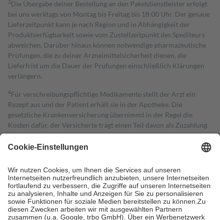
3
Die Übergabe deiner Bestellung an den Paketdienstleister erfolgt
bei uns werktags von Montag bis Freitag bis 18:00 Uhr. Der genaue
Lieferzeitpunkt kann je nach Region und in Abhängigkeit der
Produktverfügbarkeit sowie vom Zustellzeitpunkt des Spediteurs
abweichen. Darüber hinaus können notwendige pharmazeutische
Prüfungen, die zu deiner Arzneimittelsicherheit dienen, die
Lieferfrist um die Dauer der Prüfungen einschließlich Klärungen
verlängern.
4
Für verschreibungspflichtige Medikamente stellt der Arzt ein
Rezept aus und der Patient erhält sie in der Apotheke. Die
gesetzliche Krankenversicherung übernimmt in der Regel die
Kosten dafür, der Versicherte trägt einen Teil davon als Zuzahlung
mit.
Grundsätzlich leisten Mitglieder Zuzahlungen in Höhe von zehn
Prozent des Abgabepreises,
mindestens
jedoch
fünf Euro
und
höchstens zehn Euro.
Es sind jedoch nie mehr als die tatsächlichen
Kosten der Leistung zu entrichten.
Diese Regeln gelten grundsätzlich auch für Online-Apotheken.
Bei Heilmitteln und häuslicher Krankenpflege beträgt die
Zuzahlung zehn Prozent der Kosten sowie zehn Euro je
Verordnung.