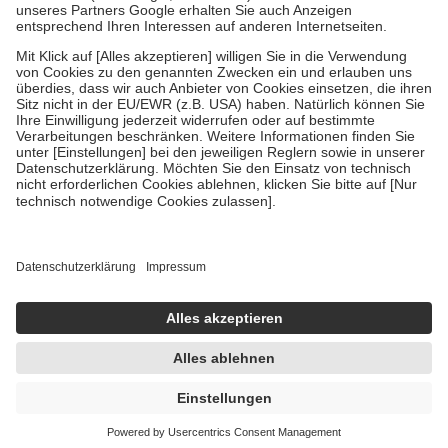
Um das Engagement der Versicherten für ihre eigene Gesundheit zu
stärken und die besondere Stellung der Familie zu unterstützen,
fallen
keine Zuzahlungen
an bei:
• Kindern und Jugendlichen bis zum vollendeten 18. Lebensjahr
mit Ausnahme der Fahrkosten
• Untersuchungen zur Vorsorge und Früherkennung, die von der
GKV getragen werden
• empfohlenen Schutzimpfungen
• Harn- und Blutteststreifen
Wir nutzen Trusted Shops als unabhängigen Dienstleister für die
Einholung von Bewertungen. Trusted Shops hat Maßnahmen
getroffen, um sicherzustellen, dass es sich um echte Bewertungen
handelt. Mehr Informationen findest du hier:
https://help.etrusted.com/hc/de/articles/4419944605341
Einige Bilder und Inhalte wurden unter Zuhilfenahme künstlicher
Intelligenz erstellt.
3,40 €