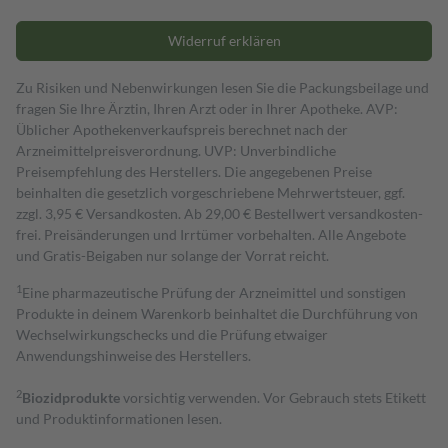
Widerruf erklären
Zu Risiken und Nebenwirkungen lesen Sie die Packungsbeilage und
fragen Sie Ihre Ärztin, Ihren Arzt oder in Ihrer Apotheke. AVP:
Üblicher Apothekenverkaufspreis berechnet nach der
Arzneimittelpreisverordnung. UVP: Unverbindliche
Preisempfehlung des Herstellers. Die angegebenen Preise
beinhalten die gesetzlich vorgeschriebene Mehrwertsteuer, ggf.
zzgl. 3,95 € Versandkosten. Ab 29,00 € Bestell­wert versand­kosten­
frei. Preisänderungen und Irrtümer vorbehalten. Alle Angebote
und Gratis-Beigaben nur solange der Vorrat reicht.
1
Eine pharmazeutische Prüfung der Arzneimittel und sonstigen
Produkte in deinem Warenkorb beinhaltet die Durchführung von
Wechselwirkungschecks und die Prüfung etwaiger
Anwendungshinweise des Herstellers.
2
Biozidprodukte
vorsichtig verwenden. Vor Gebrauch stets Etikett
und Produktinformationen lesen.