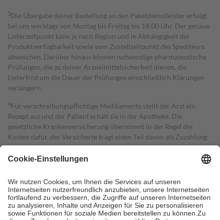
3
Die Übergabe deiner Bestellung an den Paketdienstleister erfolgt
bei uns werktags von Montag bis Freitag bis 18:00 Uhr. Der genaue
Lieferzeitpunkt kann je nach Region und in Abhängigkeit der
Produktverfügbarkeit sowie vom Zustellzeitpunkt des Spediteurs
abweichen. Darüber hinaus können notwendige pharmazeutische
Prüfungen, die zu deiner Arzneimittelsicherheit dienen, die
Lieferfrist um die Dauer der Prüfungen einschließlich Klärungen
verlängern.
4
Für verschreibungspflichtige Medikamente stellt der Arzt ein
Rezept aus und der Patient erhält sie in der Apotheke. Die
gesetzliche Krankenversicherung übernimmt in der Regel die
Kosten dafür, der Versicherte trägt einen Teil davon als Zuzahlung
mit.
Grundsätzlich leisten Mitglieder Zuzahlungen in Höhe von zehn
Prozent des Abgabepreises,
mindestens
jedoch
fünf Euro
und
höchstens zehn Euro.
Es sind jedoch nie mehr als die tatsächlichen
Kosten der Leistung zu entrichten.
Diese Regeln gelten grundsätzlich auch für Online-Apotheken.
Bei Heilmitteln und häuslicher Krankenpflege beträgt die
Zuzahlung zehn Prozent der Kosten sowie zehn Euro je