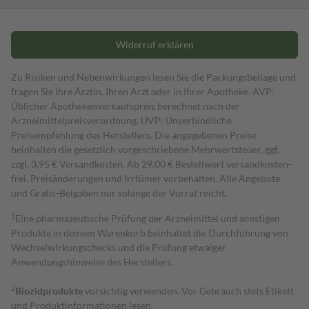
Widerruf erklären
Zu Risiken und Nebenwirkungen lesen Sie die Packungsbeilage und
fragen Sie Ihre Ärztin, Ihren Arzt oder in Ihrer Apotheke. AVP:
Üblicher Apothekenverkaufspreis berechnet nach der
Arzneimittelpreisverordnung. UVP: Unverbindliche
Preisempfehlung des Herstellers. Die angegebenen Preise
beinhalten die gesetzlich vorgeschriebene Mehrwertsteuer, ggf.
zzgl. 3,95 € Versandkosten. Ab 29,00 € Bestell­wert versand­kosten­
frei. Preisänderungen und Irrtümer vorbehalten. Alle Angebote
und Gratis-Beigaben nur solange der Vorrat reicht.
1
Eine pharmazeutische Prüfung der Arzneimittel und sonstigen
Produkte in deinem Warenkorb beinhaltet die Durchführung von
Wechselwirkungschecks und die Prüfung etwaiger
Anwendungshinweise des Herstellers.
2
Biozidprodukte
vorsichtig verwenden. Vor Gebrauch stets Etikett
und Produktinformationen lesen.