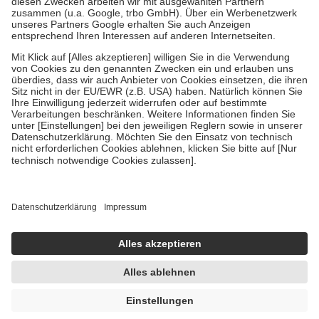
Verordnung.
Um das Engagement der Versicherten für ihre eigene Gesundheit zu
stärken und die besondere Stellung der Familie zu unterstützen,
fallen
keine Zuzahlungen
an bei:
• Kindern und Jugendlichen bis zum vollendeten 18. Lebensjahr
mit Ausnahme der Fahrkosten
• Untersuchungen zur Vorsorge und Früherkennung, die von der
GKV getragen werden
• empfohlenen Schutzimpfungen
• Harn- und Blutteststreifen
Wir nutzen Trusted Shops als unabhängigen Dienstleister für die
Einholung von Bewertungen. Trusted Shops hat Maßnahmen
getroffen, um sicherzustellen, dass es sich um echte Bewertungen
handelt. Mehr Informationen findest du hier:
https://help.etrusted.com/hc/de/articles/4419944605341
Einige Bilder und Inhalte wurden unter Zuhilfenahme künstlicher
Intelligenz erstellt.
9,84 €