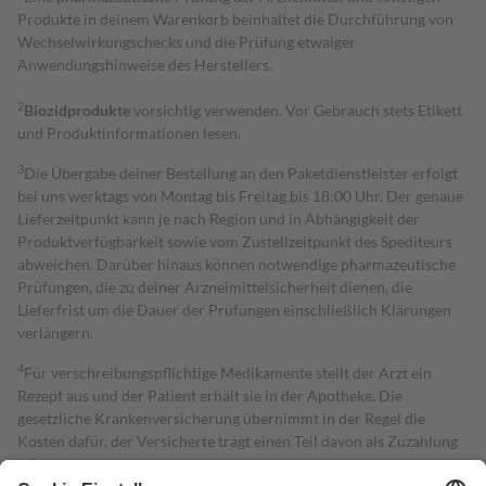
Produkte in deinem Warenkorb beinhaltet die Durchführung von
Wechselwirkungschecks und die Prüfung etwaiger
Anwendungshinweise des Herstellers.
2
Biozidprodukte
vorsichtig verwenden. Vor Gebrauch stets Etikett
und Produktinformationen lesen.
3
Die Übergabe deiner Bestellung an den Paketdienstleister erfolgt
bei uns werktags von Montag bis Freitag bis 18:00 Uhr. Der genaue
Lieferzeitpunkt kann je nach Region und in Abhängigkeit der
Produktverfügbarkeit sowie vom Zustellzeitpunkt des Spediteurs
abweichen. Darüber hinaus können notwendige pharmazeutische
Prüfungen, die zu deiner Arzneimittelsicherheit dienen, die
Lieferfrist um die Dauer der Prüfungen einschließlich Klärungen
verlängern.
4
Für verschreibungspflichtige Medikamente stellt der Arzt ein
Rezept aus und der Patient erhält sie in der Apotheke. Die
gesetzliche Krankenversicherung übernimmt in der Regel die
Kosten dafür, der Versicherte trägt einen Teil davon als Zuzahlung
mit.