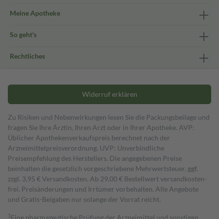
Meine Apotheke
So geht's
Rechtliches
Widerruf erklären
Zu Risiken und Nebenwirkungen lesen Sie die Packungsbeilage und
fragen Sie Ihre Ärztin, Ihren Arzt oder in Ihrer Apotheke. AVP:
Üblicher Apothekenverkaufspreis berechnet nach der
Arzneimittelpreisverordnung. UVP: Unverbindliche
Preisempfehlung des Herstellers. Die angegebenen Preise
beinhalten die gesetzlich vorgeschriebene Mehrwertsteuer, ggf.
zzgl. 3,95 € Versandkosten. Ab 29,00 € Bestell­wert versand­kosten­
frei. Preisänderungen und Irrtümer vorbehalten. Alle Angebote
und Gratis-Beigaben nur solange der Vorrat reicht.
1
Eine pharmazeutische Prüfung der Arzneimittel und sonstigen