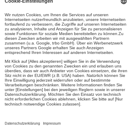
Grundsätzlich leisten Mitglieder Zuzahlungen in Höhe von zehn
Prozent des Abgabepreises,
mindestens
jedoch
fünf Euro
und
höchstens zehn Euro.
Es sind jedoch nie mehr als die tatsächlichen
Kosten der Leistung zu entrichten.
Diese Regeln gelten grundsätzlich auch für Online-Apotheken.
Bei Heilmitteln und häuslicher Krankenpflege beträgt die
Zuzahlung zehn Prozent der Kosten sowie zehn Euro je
Verordnung.
Um das Engagement der Versicherten für ihre eigene Gesundheit zu
stärken und die besondere Stellung der Familie zu unterstützen,
fallen
keine Zuzahlungen
an bei:
• Kindern und Jugendlichen bis zum vollendeten 18. Lebensjahr
mit Ausnahme der Fahrkosten
• Untersuchungen zur Vorsorge und Früherkennung, die von der
GKV getragen werden
• empfohlenen Schutzimpfungen
• Harn- und Blutteststreifen
Wir nutzen Trusted Shops als unabhängigen Dienstleister für die
Einholung von Bewertungen. Trusted Shops hat Maßnahmen
getroffen, um sicherzustellen, dass es sich um echte Bewertungen
handelt. Mehr Informationen findest du hier: