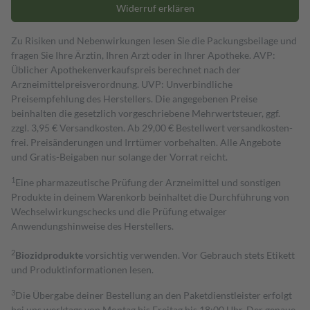
Widerruf erklären
Zu Risiken und Nebenwirkungen lesen Sie die Packungsbeilage und
fragen Sie Ihre Ärztin, Ihren Arzt oder in Ihrer Apotheke. AVP:
Üblicher Apothekenverkaufspreis berechnet nach der
Arzneimittelpreisverordnung. UVP: Unverbindliche
Preisempfehlung des Herstellers. Die angegebenen Preise
beinhalten die gesetzlich vorgeschriebene Mehrwertsteuer, ggf.
zzgl. 3,95 € Versandkosten. Ab 29,00 € Bestell­wert versand­kosten­
frei. Preisänderungen und Irrtümer vorbehalten. Alle Angebote
und Gratis-Beigaben nur solange der Vorrat reicht.
1
Eine pharmazeutische Prüfung der Arzneimittel und sonstigen
Produkte in deinem Warenkorb beinhaltet die Durchführung von
Wechselwirkungschecks und die Prüfung etwaiger
Anwendungshinweise des Herstellers.
2
Biozidprodukte
vorsichtig verwenden. Vor Gebrauch stets Etikett
und Produktinformationen lesen.
3
Die Übergabe deiner Bestellung an den Paketdienstleister erfolgt
bei uns werktags von Montag bis Freitag bis 18:00 Uhr. Der genaue