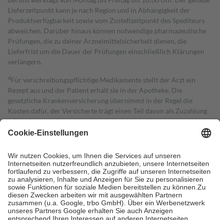
Lieferzeitpunkt kann je nach Region und in Abhängigkeit der
Produktverfügbarkeit sowie vom Zustellzeitpunkt des Spediteurs
abweichen. Darüber hinaus können notwendige pharmazeutische
Prüfungen, die zu deiner Arzneimittelsicherheit dienen, die
Lieferfrist um die Dauer der Prüfungen einschließlich Klärungen
verlängern.
4
Für verschreibungspflichtige Medikamente stellt der Arzt ein
Rezept aus und der Patient erhält sie in der Apotheke. Die
gesetzliche Krankenversicherung übernimmt in der Regel die
Kosten dafür, der Versicherte trägt einen Teil davon als Zuzahlung
mit.
Grundsätzlich leisten Mitglieder Zuzahlungen in Höhe von zehn
Prozent des Abgabepreises,
mindestens
jedoch
fünf Euro
und
höchstens zehn Euro.
Es sind jedoch nie mehr als die tatsächlichen
Kosten der Leistung zu entrichten.
Diese Regeln gelten grundsätzlich auch für Online-Apotheken.
Bei Heilmitteln und häuslicher Krankenpflege beträgt die
Zuzahlung zehn Prozent der Kosten sowie zehn Euro je
Verordnung.
Um das Engagement der Versicherten für ihre eigene Gesundheit zu