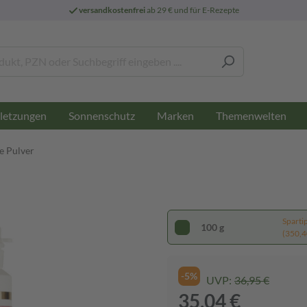
versandkostenfrei
ab 29 € und für E-Rezepte
letzungen
Sonnenschutz
Marken
Themenwelten
 Pulver
Sparti
100 g
(350,40
-5%
UVP:
36,95 €
35,04 €