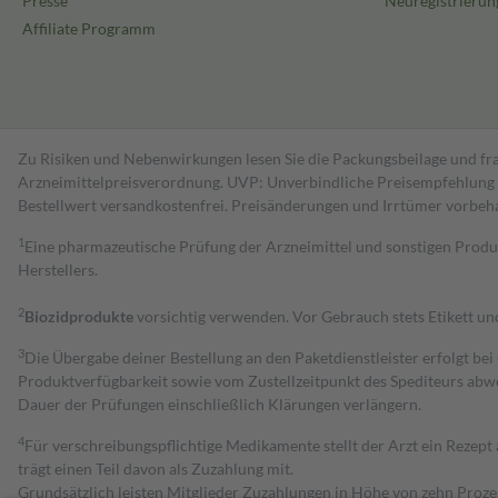
Presse
Neuregistrierun
Affiliate Programm
Zu Risiken und Nebenwirkungen lesen Sie die Packungsbeilage und fra
Arzneimittelpreisverordnung. UVP: Unverbindliche Preisempfehlung de
Bestell­wert versand­kosten­frei. Preisänderungen und Irrtümer vorbeh
1
Eine pharmazeutische Prüfung der Arzneimittel und sonstigen Pro
Herstellers.
2
Biozidprodukte
vorsichtig verwenden. Vor Gebrauch stets Etikett u
3
Die Übergabe deiner Bestellung an den Paketdienstleister erfolgt bei
Produktverfügbarkeit sowie vom Zustellzeitpunkt des Spediteurs abwe
Dauer der Prüfungen einschließlich Klärungen verlängern.
4
Für verschreibungspflichtige Medikamente stellt der Arzt ein Rezept 
trägt einen Teil davon als Zuzahlung mit.
Grundsätzlich leisten Mitglieder Zuzahlungen in Höhe von zehn Proz