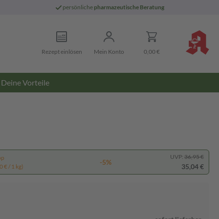
persönliche
pharmazeutische Beratung
Rezept einlösen
Mein Konto
0,00 €
Deine Vorteile
UVP:
36,95 €
pp
-5%
35,04 €
 € / 1 kg)