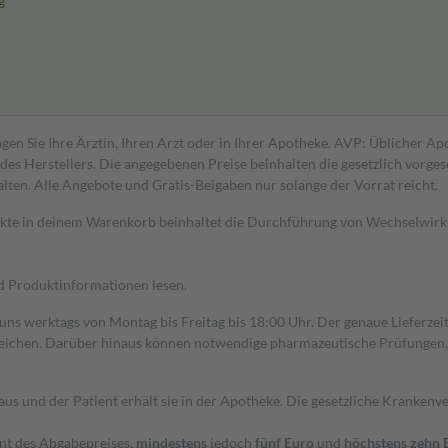
g
gen Sie Ihre Ärztin, Ihren Arzt oder in Ihrer Apotheke. AVP: Üblicher A
s Herstellers. Die angegebenen Preise beinhalten die gesetzlich vorgesc
alten. Alle Angebote und Gratis-Beigaben nur solange der Vorrat reicht.
dukte in deinem Warenkorb beinhaltet die Durchführung von Wechselwir
nd Produktinformationen lesen.
 uns werktags von Montag bis Freitag bis 18:00 Uhr. Der genaue Lieferze
ichen. Darüber hinaus können notwendige pharmazeutische Prüfungen, die
aus und der Patient erhält sie in der Apotheke. Die gesetzliche Krankenv
ent des Abgabepreises,
mindestens
jedoch
fünf Euro
und
höchstens zehn 