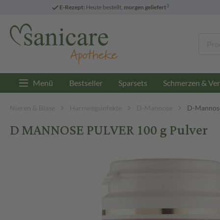
3
E-Rezept:
Heute bestellt,
morgen geliefert
Menü
Bestseller
Sparsets
Schmerzen & Ver
Nieren & Blase
Harnwegsinfekte
D-Mannose
D-Mannose
D MANNOSE PULVER 100 g Pulver