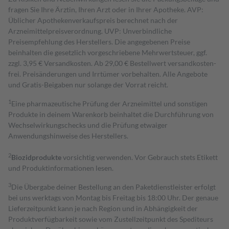
fragen Sie Ihre Ärztin, Ihren Arzt oder in Ihrer Apotheke. AVP:
Üblicher Apothekenverkaufspreis berechnet nach der
Arzneimittelpreisverordnung. UVP: Unverbindliche
Preisempfehlung des Herstellers. Die angegebenen Preise
beinhalten die gesetzlich vorgeschriebene Mehrwertsteuer, ggf.
zzgl. 3,95 € Versandkosten. Ab 29,00 € Bestell­wert versand­kosten­
frei. Preisänderungen und Irrtümer vorbehalten. Alle Angebote
und Gratis-Beigaben nur solange der Vorrat reicht.
1
Eine pharmazeutische Prüfung der Arzneimittel und sonstigen
Produkte in deinem Warenkorb beinhaltet die Durchführung von
Wechselwirkungschecks und die Prüfung etwaiger
Anwendungshinweise des Herstellers.
2
Biozidprodukte
vorsichtig verwenden. Vor Gebrauch stets Etikett
und Produktinformationen lesen.
3
Die Übergabe deiner Bestellung an den Paketdienstleister erfolgt
bei uns werktags von Montag bis Freitag bis 18:00 Uhr. Der genaue
Lieferzeitpunkt kann je nach Region und in Abhängigkeit der
Produktverfügbarkeit sowie vom Zustellzeitpunkt des Spediteurs