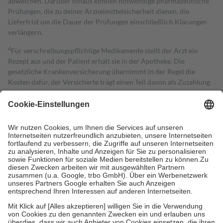
abweichen. Darüber hinaus können notwendige pharmazeutische
Prüfungen, die zu deiner Arzneimittelsicherheit dienen, die
Lieferfrist um die Dauer der Prüfungen einschließlich Klärungen
verlängern.
4
Für verschreibungspflichtige Medikamente stellt der Arzt ein
Rezept aus und der Patient erhält sie in der Apotheke. Die
gesetzliche Krankenversicherung übernimmt in der Regel die
Kosten dafür, der Versicherte trägt einen Teil davon als Zuzahlung
mit.
Grundsätzlich leisten Mitglieder Zuzahlungen in Höhe von zehn
Prozent des Abgabepreises,
mindestens
jedoch
fünf Euro
und
höchstens zehn Euro.
Es sind jedoch nie mehr als die tatsächlichen
Kosten der Leistung zu entrichten.
Diese Regeln gelten grundsätzlich auch für Online-Apotheken.
Bei Heilmitteln und häuslicher Krankenpflege beträgt die
Zuzahlung zehn Prozent der Kosten sowie zehn Euro je
Verordnung.
Um das Engagement der Versicherten für ihre eigene Gesundheit zu
stärken und die besondere Stellung der Familie zu unterstützen,
fallen
keine Zuzahlungen
an bei:
• Kindern und Jugendlichen bis zum vollendeten 18. Lebensjahr