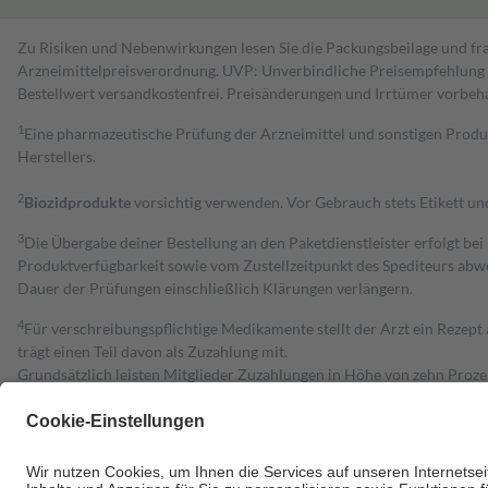
Zu Risiken und Nebenwirkungen lesen Sie die Packungsbeilage und fra
Arzneimittelpreisverordnung. UVP: Unverbindliche Preisempfehlung de
Bestell­wert versand­kosten­frei. Preisänderungen und Irrtümer vorbeh
1
Eine pharmazeutische Prüfung der Arzneimittel und sonstigen Pro
Herstellers.
2
Biozidprodukte
vorsichtig verwenden. Vor Gebrauch stets Etikett u
3
Die Übergabe deiner Bestellung an den Paketdienstleister erfolgt bei
Produktverfügbarkeit sowie vom Zustellzeitpunkt des Spediteurs abwe
Dauer der Prüfungen einschließlich Klärungen verlängern.
4
Für verschreibungspflichtige Medikamente stellt der Arzt ein Rezept 
trägt einen Teil davon als Zuzahlung mit.
Grundsätzlich leisten Mitglieder Zuzahlungen in Höhe von zehn Proz
zu entrichten.
Diese Regeln gelten grundsätzlich auch für Online-Apotheken.
Bei Heilmitteln und häuslicher Krankenpflege beträgt die Zuzahlung 
Um das Engagement der Versicherten für ihre eigene Gesundheit zu stä