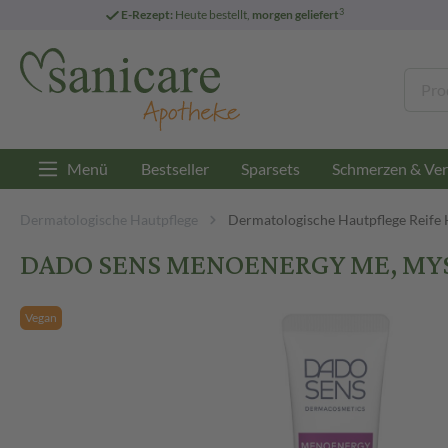
3
E-Rezept:
Heute bestellt,
morgen geliefert
Menü
Bestseller
Sparsets
Schmerzen & Ver
Dermatologische Hautpflege
Dermatologische Hautpflege Reife
DADO SENS MENOENERGY ME, MYS
Vegan