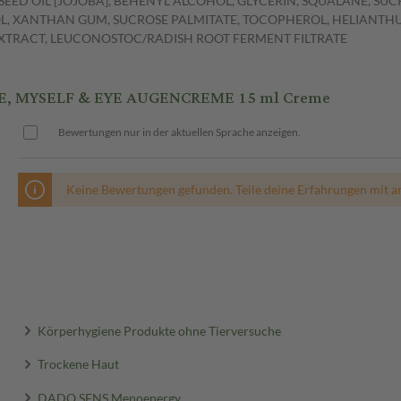
SEED OIL [JOJOBA], BEHENYL ALCOHOL, GLYCERIN, SQUALANE, SU
OL, XANTHAN GUM, SUCROSE PALMITATE, TOCOPHEROL, HELIANTH
XTRACT, LEUCONOSTOC/RADISH ROOT FERMENT FILTRATE
, MYSELF & EYE AUGENCREME 15 ml Creme
Bewertungen nur in der aktuellen Sprache anzeigen.
Keine Bewertungen gefunden. Teile deine Erfahrungen mit a
Körperhygiene Produkte ohne Tierversuche
Trockene Haut
DADO SENS Menoenergy