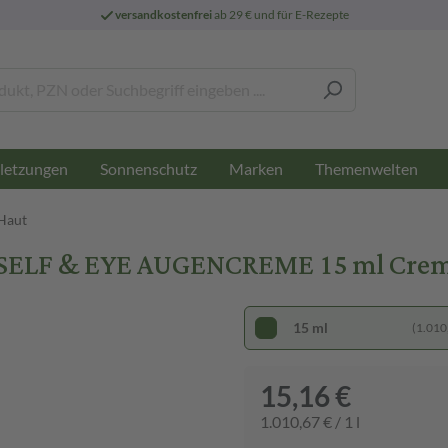
versandkostenfrei
ab 29 € und für E-Rezepte
letzungen
Sonnenschutz
Marken
Themenwelten
 Haut
ELF & EYE AUGENCREME 15 ml Cre
15 ml
(1.010,
15,16 €
1.010,67 € / 1 l