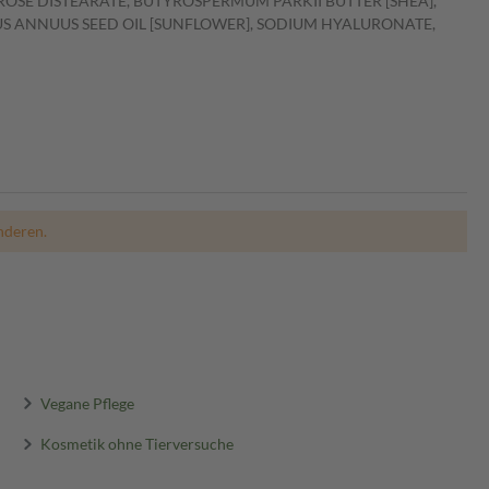
CROSE DISTEARATE, BUTYROSPERMUM PARKII BUTTER [SHEA],
US ANNUUS SEED OIL [SUNFLOWER], SODIUM HYALURONATE,
nderen.
Vegane Pflege
Kosmetik ohne Tierversuche