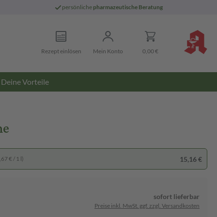
persönliche
pharmazeutische Beratung
Rezept einlösen
Mein Konto
0,00 €
Deine Vorteile
me
15,16 €
67 € / 1 l)
sofort lieferbar
Preise inkl. MwSt. ggf. zzgl. Versandkosten