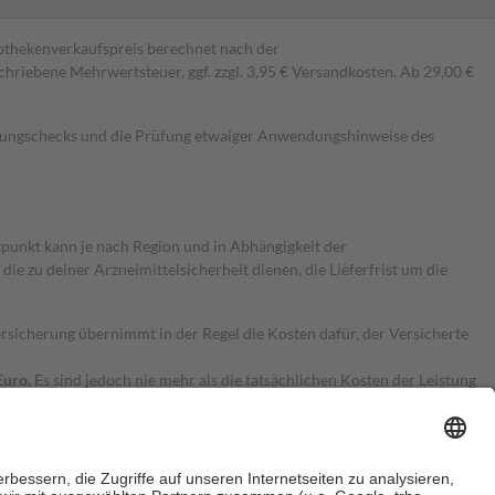
pothekenverkaufspreis berechnet nach der
hriebene Mehrwertsteuer, ggf. zzgl. 3,95 € Versandkosten. Ab 29,00 €
kungschecks und die Prüfung etwaiger Anwendungshinweise des
itpunkt kann je nach Region und in Abhängigkeit der
 zu deiner Arzneimittelsicherheit dienen, die Lieferfrist um die
ersicherung übernimmt in der Regel die Kosten dafür, der Versicherte
Euro.
Es sind jedoch nie mehr als die tatsächlichen Kosten der Leistung
e Zuzahlungen
an bei: