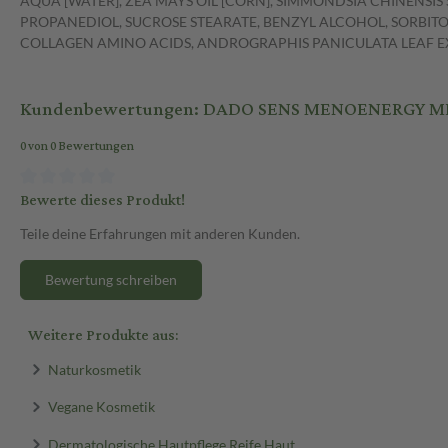
AQUA [WATER], ZEA MAYS OIL [CORN], SIMMONDSIA CHINENSIS 
PROPANEDIOL, SUCROSE STEARATE, BENZYL ALCOHOL, SORBIT
COLLAGEN AMINO ACIDS, ANDROGRAPHIS PANICULATA LEAF E
Kundenbewertungen: DADO SENS MENOENERGY ME
0 von 0 Bewertungen
Bewerte dieses Produkt!
Teile deine Erfahrungen mit anderen Kunden.
Bewertung schreiben
Weitere Produkte aus:
Naturkosmetik
Vegane Kosmetik
Dermatologische Hautpflege Reife Haut