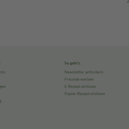
e
So geht's
nto
Newsletter anfordern
Freunde werben
gen
E-Rezept einlösen
Papier Rezept einlösen
g