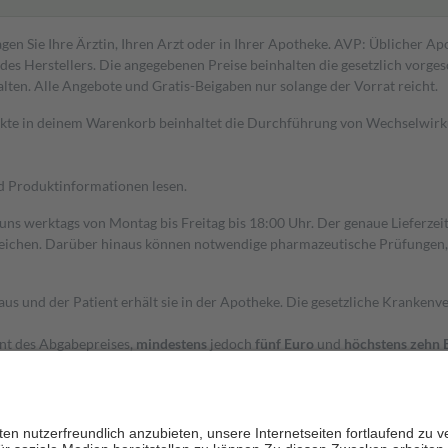
gen Sie Ihre Ärztin, Ihren Arzt oder in Ihrer Apotheke. AVP: Üblicher A
s Herstellers. Die angegebenen Preise beinhalten die gesetzlich vorgesc
alten. Alle Angebote und Gratis-Beigaben nur solange der Vorrat reicht.
dukte in deinem Warenkorb beinhaltet die Durchführung von Wechselwir
nd Produktinformationen lesen.
 uns werktags von Montag bis Freitag bis 18:00 Uhr. Der genaue Lieferze
ichen. Darüber hinaus können notwendige pharmazeutische Prüfungen, die
aus und der Patient erhält sie in der Apotheke. Die gesetzliche Krankenv
ent des Abgabepreises,
mindestens
jedoch
fünf Euro
und
höchstens zehn 
zehn Prozent der Kosten sowie zehn Euro je Verordnung.
rken und die besondere Stellung der Familie zu unterstützen, fallen
kein