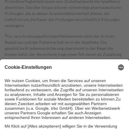
Produktverfügbarkeit sowie vom Zustellzeitpunkt des Spediteurs
abweichen. Darüber hinaus können notwendige pharmazeutische
Prüfungen, die zu deiner Arzneimittelsicherheit dienen, die
Lieferfrist um die Dauer der Prüfungen einschließlich Klärungen
verlängern.
4
Für verschreibungspflichtige Medikamente stellt der Arzt ein
Rezept aus und der Patient erhält sie in der Apotheke. Die
gesetzliche Krankenversicherung übernimmt in der Regel die
Kosten dafür, der Versicherte trägt einen Teil davon als Zuzahlung
mit.
Grundsätzlich leisten Mitglieder Zuzahlungen in Höhe von zehn
Prozent des Abgabepreises,
mindestens
jedoch
fünf Euro
und
höchstens zehn Euro.
Es sind jedoch nie mehr als die tatsächlichen
Kosten der Leistung zu entrichten.
Diese Regeln gelten grundsätzlich auch für Online-Apotheken.
Bei Heilmitteln und häuslicher Krankenpflege beträgt die
Zuzahlung zehn Prozent der Kosten sowie zehn Euro je
Verordnung.
Um das Engagement der Versicherten für ihre eigene Gesundheit zu
stärken und die besondere Stellung der Familie zu unterstützen,
fallen
keine Zuzahlungen
an bei: