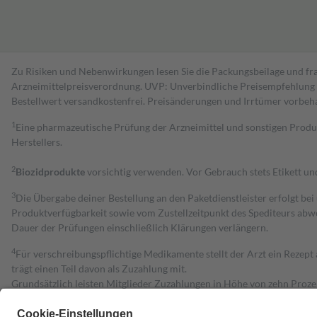
Zu Risiken und Nebenwirkungen lesen Sie die Packungsbeilage und fra
Arzneimittelpreisverordnung. UVP: Unverbindliche Preisempfehlung de
Bestell­wert versand­kosten­frei. Preisänderungen und Irrtümer vorbeh
1
Eine pharmazeutische Prüfung der Arzneimittel und sonstigen Pro
Herstellers.
2
Biozidprodukte
vorsichtig verwenden. Vor Gebrauch stets Etikett u
3
Die Übergabe deiner Bestellung an den Paketdienstleister erfolgt bei
Produktverfügbarkeit sowie vom Zustellzeitpunkt des Spediteurs abwe
Dauer der Prüfungen einschließlich Klärungen verlängern.
4
Für verschreibungspflichtige Medikamente stellt der Arzt ein Rezept 
trägt einen Teil davon als Zuzahlung mit.
Grundsätzlich leisten Mitglieder Zuzahlungen in Höhe von zehn Proz
zu entrichten.
Diese Regeln gelten grundsätzlich auch für Online-Apotheken.