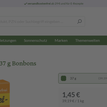
versandkostenfrei
ab 29 € und für E-Rezepte
letzungen
Sonnenschutz
Marken
Themenwelten
37 g Bonbons
37 g
(39,19 
1,45 €
39,19 € / 1 kg