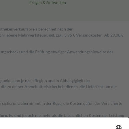
Fragen & Antworten
pothekenverkaufspreis berechnet nach der
hriebene Mehrwertsteuer, ggf. zzgl. 3,95 € Versandkosten. Ab 29,00 €
kungschecks und die Prüfung etwaiger Anwendungshinweise des
itpunkt kann je nach Region und in Abhängigkeit der
 zu deiner Arzneimittelsicherheit dienen, die Lieferfrist um die
ersicherung übernimmt in der Regel die Kosten dafür, der Versicherte
Euro.
Es sind jedoch nie mehr als die tatsächlichen Kosten der Leistung