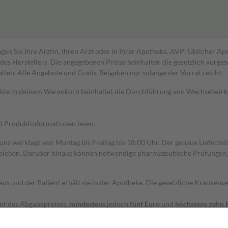
gen Sie Ihre Ärztin, Ihren Arzt oder in Ihrer Apotheke. AVP: Üblicher A
s Herstellers. Die angegebenen Preise beinhalten die gesetzlich vorgesc
alten. Alle Angebote und Gratis-Beigaben nur solange der Vorrat reicht.
dukte in deinem Warenkorb beinhaltet die Durchführung von Wechselwir
nd Produktinformationen lesen.
 uns werktags von Montag bis Freitag bis 18:00 Uhr. Der genaue Lieferze
ichen. Darüber hinaus können notwendige pharmazeutische Prüfungen, die
aus und der Patient erhält sie in der Apotheke. Die gesetzliche Krankenv
ent des Abgabepreises,
mindestens
jedoch
fünf Euro
und
höchstens zehn 