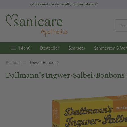
3
E-Rezept:
Heute bestellt,
morgen geliefert
Menü
Bestseller
Sparsets
Schmerzen & Ver
Bonbons
Ingwer Bonbons
Dallmann's Ingwer-Salbei-Bonbons 