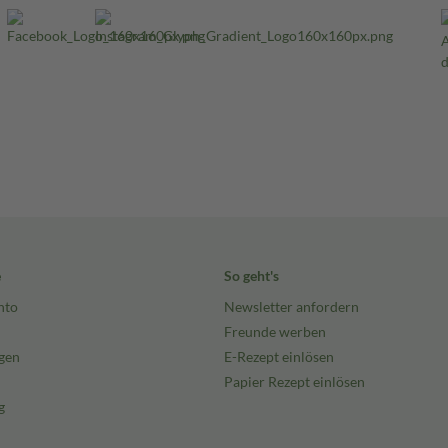
e
So geht's
nto
Newsletter anfordern
Freunde werben
gen
E-Rezept einlösen
Papier Rezept einlösen
g