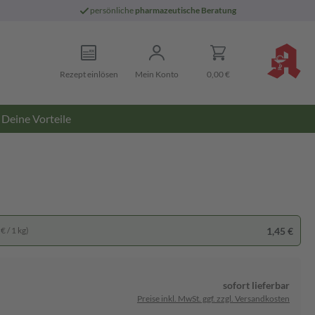
persönliche
pharmazeutische Beratung
Rezept einlösen
Mein Konto
0,00 €
Deine Vorteile
1,45 €
€ / 1 kg)
sofort lieferbar
Preise inkl. MwSt. ggf. zzgl. Versandkosten