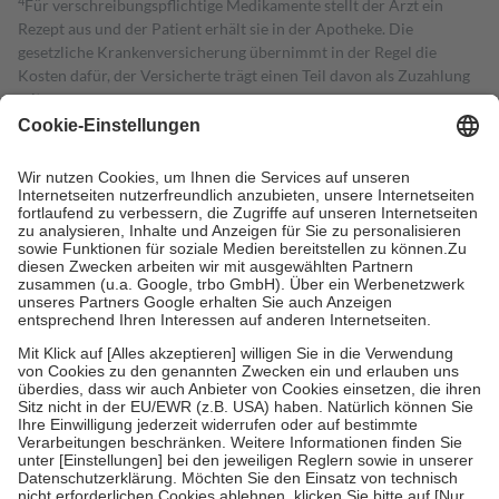
4
Für verschreibungspflichtige Medikamente stellt der Arzt ein
Rezept aus und der Patient erhält sie in der Apotheke. Die
gesetzliche Krankenversicherung übernimmt in der Regel die
Kosten dafür, der Versicherte trägt einen Teil davon als Zuzahlung
mit.
Grundsätzlich leisten Mitglieder Zuzahlungen in Höhe von zehn
Prozent des Abgabepreises,
mindestens
jedoch
fünf Euro
und
höchstens zehn Euro.
Es sind jedoch nie mehr als die tatsächlichen
Kosten der Leistung zu entrichten.
Diese Regeln gelten grundsätzlich auch für Online-Apotheken.
Bei Heilmitteln und häuslicher Krankenpflege beträgt die
Zuzahlung zehn Prozent der Kosten sowie zehn Euro je
Verordnung.
Um das Engagement der Versicherten für ihre eigene Gesundheit zu
stärken und die besondere Stellung der Familie zu unterstützen,
fallen
keine Zuzahlungen
an bei:
• Kindern und Jugendlichen bis zum vollendeten 18. Lebensjahr
mit Ausnahme der Fahrkosten
• Untersuchungen zur Vorsorge und Früherkennung, die von der
GKV getragen werden
• empfohlenen Schutzimpfungen
• Harn- und Blutteststreifen