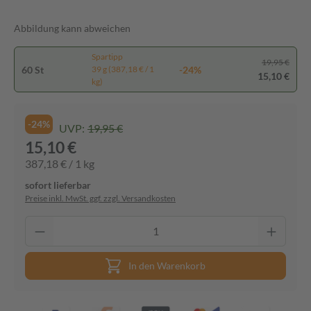
Abbildung kann abweichen
Spartipp
19,95 €
60 St
-24%
39 g (387,18 € / 1
15,10 €
kg)
-24%
UVP:
19,95 €
15,10 €
387,18 € / 1 kg
sofort lieferbar
Preise inkl. MwSt. ggf. zzgl. Versandkosten
In den Warenkorb