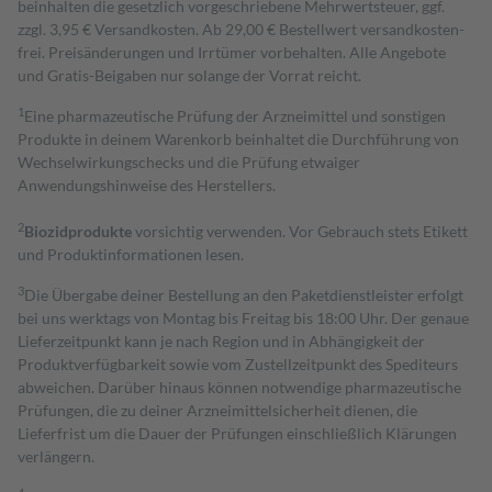
beinhalten die gesetzlich vorgeschriebene Mehrwertsteuer, ggf.
zzgl. 3,95 € Versandkosten. Ab 29,00 € Bestell­wert versand­kosten­
frei. Preisänderungen und Irrtümer vorbehalten. Alle Angebote
und Gratis-Beigaben nur solange der Vorrat reicht.
1
Eine pharmazeutische Prüfung der Arzneimittel und sonstigen
Produkte in deinem Warenkorb beinhaltet die Durchführung von
Wechselwirkungschecks und die Prüfung etwaiger
Anwendungshinweise des Herstellers.
2
Biozidprodukte
vorsichtig verwenden. Vor Gebrauch stets Etikett
und Produktinformationen lesen.
3
Die Übergabe deiner Bestellung an den Paketdienstleister erfolgt
bei uns werktags von Montag bis Freitag bis 18:00 Uhr. Der genaue
Lieferzeitpunkt kann je nach Region und in Abhängigkeit der
Produktverfügbarkeit sowie vom Zustellzeitpunkt des Spediteurs
abweichen. Darüber hinaus können notwendige pharmazeutische
Prüfungen, die zu deiner Arzneimittelsicherheit dienen, die
Lieferfrist um die Dauer der Prüfungen einschließlich Klärungen
verlängern.